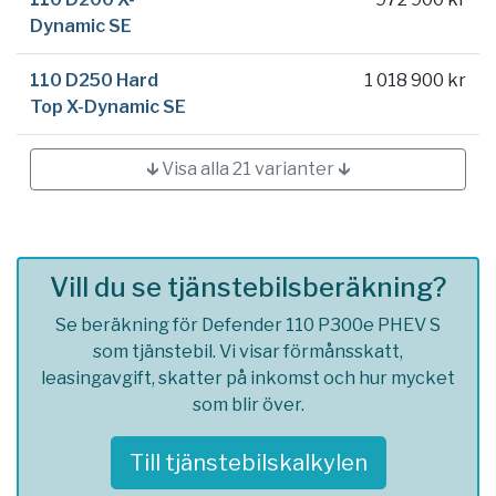
Dynamic SE
110 D250 Hard
1 018 900 kr
Top X-Dynamic SE
🡳 Visa alla 21 varianter 🡳
Vill du se tjänstebilsberäkning?
Se beräkning för Defender 110 P300e PHEV S
som tjänstebil. Vi visar förmånsskatt,
leasingavgift, skatter på inkomst och hur mycket
som blir över.
Till tjänstebilskalkylen