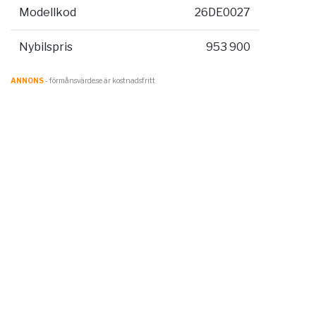
Modellkod
26DE0027
Nybilspris
953 900
ANNONS
- förmånsvärde.se är kostnadsfritt