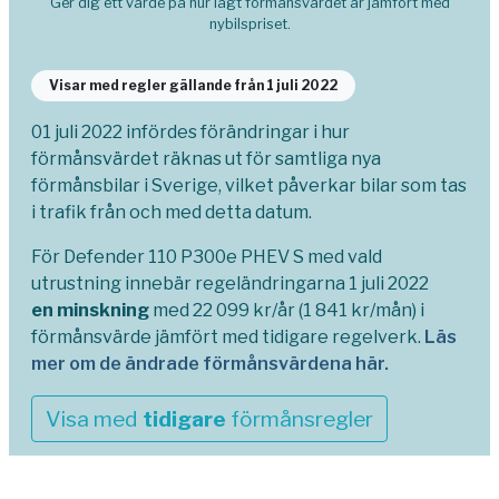
Ger dig ett värde på hur lågt förmånsvärdet är jämfört med
nybilspriset.
Visar med regler gällande från 1 juli 2022
01 juli 2022 infördes förändringar i hur
förmånsvärdet räknas ut för samtliga nya
förmånsbilar i Sverige, vilket påverkar bilar som tas
i trafik från och med detta datum.
För Defender 110 P300e PHEV S med vald
utrustning innebär regeländringarna 1 juli 2022
en minskning
med 22 099 kr/år (1 841 kr/mån) i
förmånsvärde jämfört med tidigare regelverk.
Läs
mer om de ändrade förmånsvärdena här.
Visa med
tidigare
förmånsregler