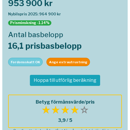
953 900 kr
Nybilspris 2025: 964 900 kr
Prisminskning -1.14%
Antal basbelopp
16,1 prisbasbelopp
Fordonsskatt OK
Ange extrautrustning
Hoppa till utförlig beräkning
Betyg förmånsvärde/pris
3,9 / 5