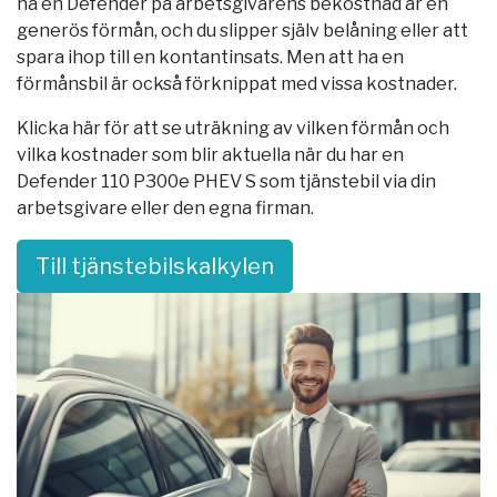
ha en Defender på arbetsgivarens bekostnad är en
generös förmån, och du slipper själv belåning eller att
spara ihop till en kontantinsats. Men att ha en
förmånsbil är också förknippat med vissa kostnader.
Klicka här för att se uträkning av vilken förmån och
vilka kostnader som blir aktuella när du har en
Defender 110 P300e PHEV S som tjänstebil via din
arbetsgivare eller den egna firman.
Till tjänstebilskalkylen