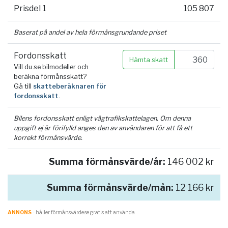
Prisdel 1
105 807
Baserat på andel av hela förmånsgrundande priset
Fordonsskatt
Hämta skatt
Vill du se bilmodeller och
beräkna förmånsskatt?
Gå till
skatteberäknaren för
fordonsskatt
.
Bilens fordonsskatt enligt vägtrafikskattelagen. Om denna
uppgift ej är förifylld anges den av användaren för att få ett
korrekt förmånsvärde.
Summa förmånsvärde/år:
146 002 kr
Summa förmånsvärde/mån:
12 166 kr
ANNONS
- håller förmånsvärde.se gratis att använda