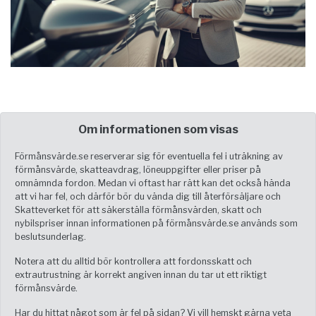
Om informationen som visas
Förmånsvärde.se reserverar sig för eventuella fel i uträkning av
förmånsvärde, skatteavdrag, löneuppgifter eller priser på
omnämnda fordon. Medan vi oftast har rätt kan det också hända
att vi har fel, och därför bör du vända dig till återförsäljare och
Skatteverket för att säkerställa förmånsvärden, skatt och
nybilspriser innan informationen på förmånsvärde.se används som
beslutsunderlag.
Notera att du alltid bör kontrollera att fordonsskatt och
extrautrustning är korrekt angiven innan du tar ut ett riktigt
förmånsvärde.
Har du hittat något som är fel på sidan? Vi vill hemskt gärna veta