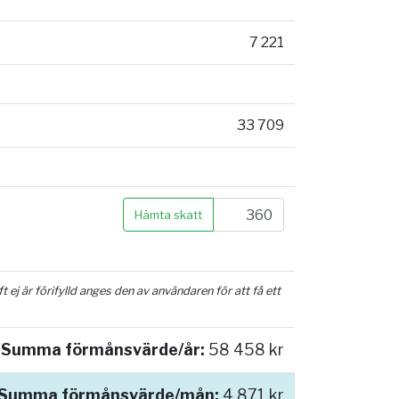
7 221
33 709
Hämta skatt
ej är förifylld anges den av användaren för att få ett
Summa förmånsvärde/år:
58 458 kr
Summa förmånsvärde/mån:
4 871 kr