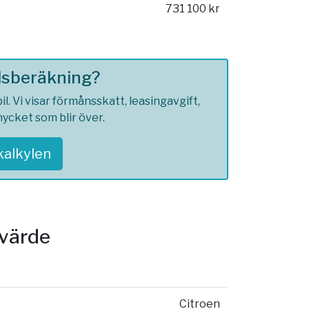
731 100 kr
ilsberäkning?
. Vi visar förmånsskatt, leasingavgift,
ycket som blir över.
skalkylen
svärde
Citroen