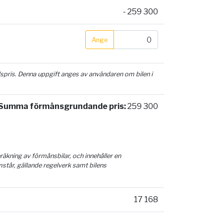
- 259 300
Ange
ilspris. Denna uppgift anges av användaren om bilen i
Summa förmånsgrundande pris:
259 300
äkning av förmånsbilar, och innehåller en
mstår, gällande regelverk samt bilens
17 168