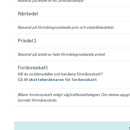
Baserat på andel av ett prisbasbelopp
Räntedel
Baserat på förmånsgrundande pris och statslåneräntan
Prisdel 1
Baserat på andel av hela förmånsgrundande priset
Fordonsskatt
Vill du se bilmodeller och beräkna förmånsskatt?
Gå till
skatteberäknaren för fordonsskatt
.
Bilens fordonsskatt enligt vägtrafikskattelagen. Om denna uppgift 
korrekt förmånsvärde.