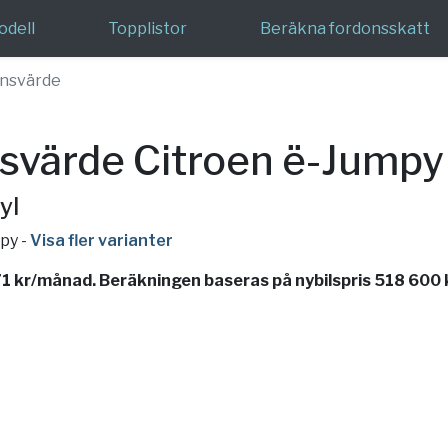
odell
Topplistor
Beräkna fordonsskatt
nsvärde
svärde Citroen ë-Jumpy
yl
mpy
-
Visa fler varianter
1 kr/månad. Beräkningen baseras på nybilspris 518 600 