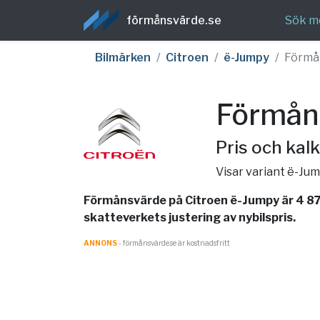
förmånsvärde.se
Sök m
Bilmärken
Citroen
ë-Jumpy
Förmå
Förmån
Pris och kalk
Visar variant ë-Ju
Förmånsvärde på Citroen ë-Jumpy är 4 87
skatteverkets justering av nybilspris.
ANNONS
- förmånsvärde.se är kostnadsfritt