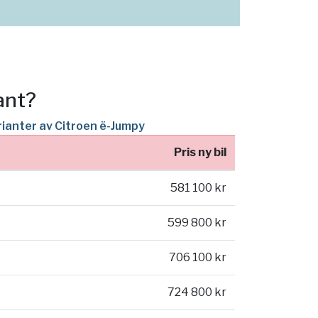
ant?
arianter av Citroen ë-Jumpy
Pris ny bil
581 100 kr
599 800 kr
706 100 kr
724 800 kr