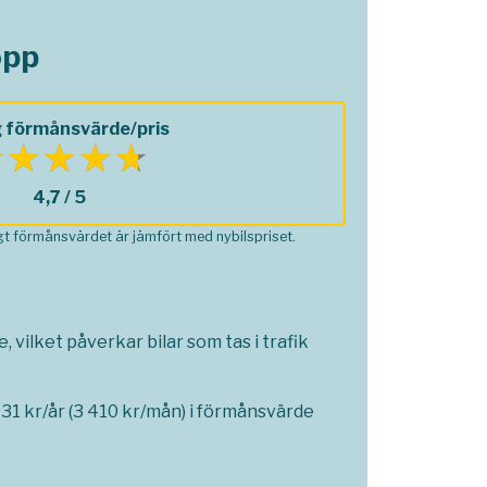
opp
 förmånsvärde/pris
4,7 / 5
ågt förmånsvärdet är jämfört med nybilspriset.
 vilket påverkar bilar som tas i trafik
1 kr/år (3 410 kr/mån) i förmånsvärde