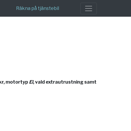
Räkna på tjänstebil
kr, motortyp
El
, vald extrautrustning samt