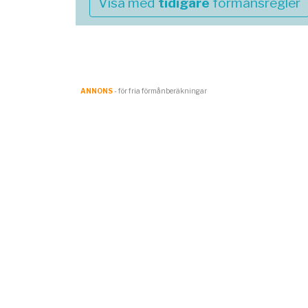
Visa med
tidigare
förmånsregler
ANNONS
- för fria förmånberäkningar