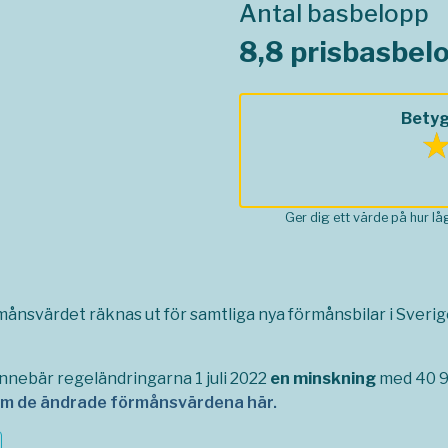
Antal basbelopp
8,8 prisbasbel
Betyg
Ger dig ett värde på hur l
rmånsvärdet räknas ut för samtliga nya förmånsbilar i Sverige,
nnebär regeländringarna 1 juli 2022
en minskning
med 40 93
om de ändrade förmånsvärdena här.