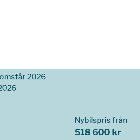
komstår 2026
 2026
Nybilspris från
518 600 kr