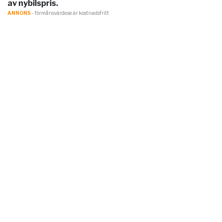
av nybilspris.
ANNONS
- förmånsvärde.se är kostnadsfritt