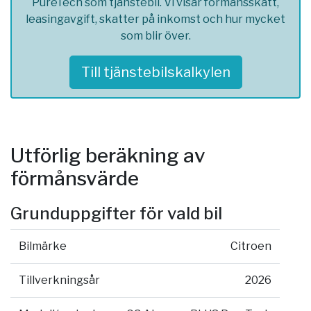
PureTech som tjänstebil. Vi visar förmånsskatt,
leasingavgift, skatter på inkomst och hur mycket
som blir över.
Till tjänstebilskalkylen
Utförlig beräkning av
förmånsvärde
Grunduppgifter för vald bil
Bilmärke
Citroen
Tillverkningsår
2026