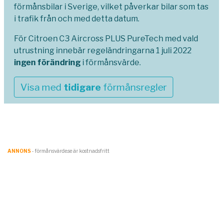
förmånsbilar i Sverige, vilket påverkar bilar som tas
i trafik från och med detta datum.
För Citroen C3 Aircross PLUS PureTech med vald
utrustning innebär regeländringarna 1 juli 2022
ingen förändring
i förmånsvärde.
Visa med
tidigare
förmånsregler
ANNONS
- förmånsvärde.se är kostnadsfritt