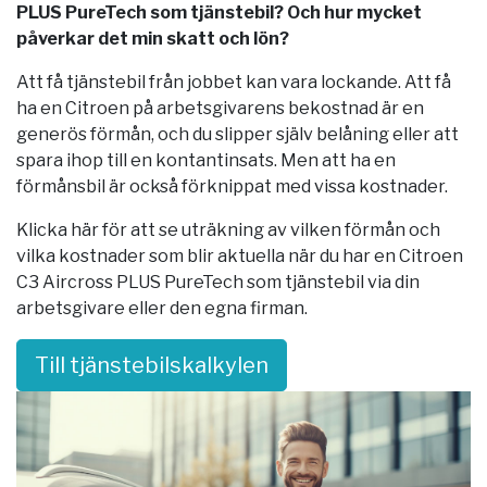
PLUS PureTech som tjänstebil? Och hur mycket
påverkar det min skatt och lön?
Att få tjänstebil från jobbet kan vara lockande. Att få
ha en Citroen på arbetsgivarens bekostnad är en
generös förmån, och du slipper själv belåning eller att
spara ihop till en kontantinsats. Men att ha en
förmånsbil är också förknippat med vissa kostnader.
Klicka här för att se uträkning av vilken förmån och
vilka kostnader som blir aktuella när du har en Citroen
C3 Aircross PLUS PureTech som tjänstebil via din
arbetsgivare eller den egna firman.
Till tjänstebilskalkylen