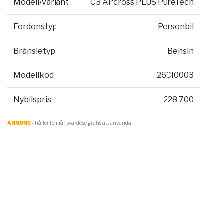
Modell/variant
C3 Aircross PLUS PureTech
Fordonstyp
Personbil
Bränsletyp
Bensin
Modellkod
26CI0003
Nybilspris
228 700
ANNONS
- håller förmånsvärde.se gratis att använda