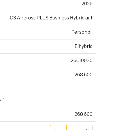
2026
C3 Aircross PLUS Business Hybrid aut
Personbil
Elhybrid
26CI0030
268 600
et.
268 600