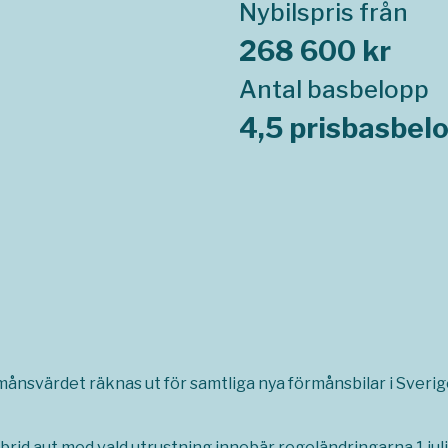
Nybilspris från
268 600 kr
Antal basbelopp
4,5 prisbasbel
rmånsvärdet räknas ut för samtliga nya förmånsbilar i Sverige,
rid aut med vald utrustning innebär regeländringarna 1 jul