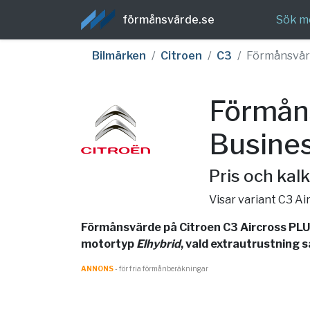
förmånsvärde.se
Sök m
Bilmärken
Citroen
C3
Förmånsvä
Förmåns
Busines
Pris och kalk
Visar variant C3 A
Förmånsvärde på Citroen C3 Aircross PLUS
motortyp
Elhybrid
, vald extrautrustning 
ANNONS
- för fria förmånberäkningar