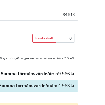
34 918
Hämta skatt
ej är förifylld anges den av användaren för att få ett
Summa förmånsvärde/år:
59 566 kr
Summa förmånsvärde/mån:
4 963 kr