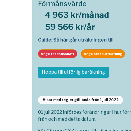
Förmånsvärde
4 963 kr/månad
59 566 kr/år
Guide: Så här går uträkningen till
Ange fordonsskatt
Ange extrautrustning
Hoppa till utförlig beräkning
Visar med regler gällande från 1 juli 2022
01 juli 2022 infördes förändringar i hur fö
från och med detta datum.
För Citroen C3 Aircross PLUS Business Hyb