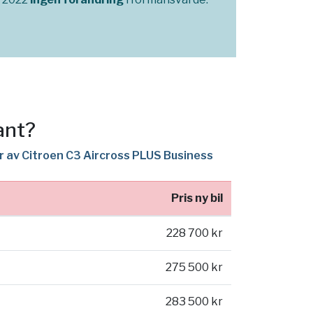
ant?
er av Citroen C3 Aircross PLUS Business
Pris ny bil
228 700 kr
275 500 kr
283 500 kr