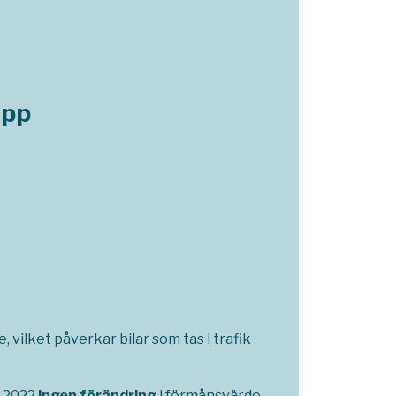
opp
 vilket påverkar bilar som tas i trafik
i 2022
ingen förändring
i förmånsvärde.