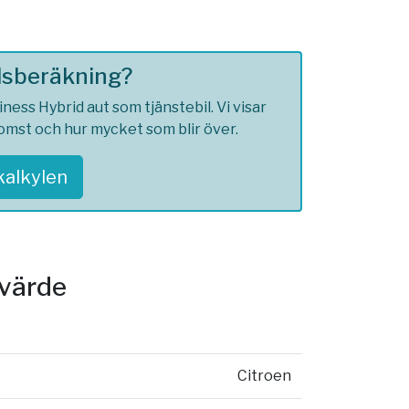
ilsberäkning?
ess Hybrid aut som tjänstebil. Vi visar
komst och hur mycket som blir över.
skalkylen
svärde
Citroen