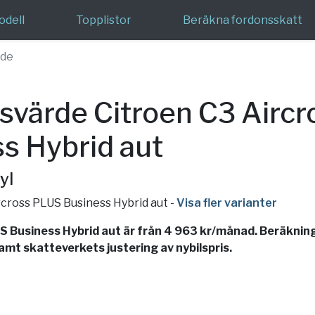
odell
Topplistor
Beräkna fordonsskatt
rde
värde Citroen C3 Airc
s Hybrid aut
yl
ircross PLUS Business Hybrid aut
-
Visa fler varianter
 Business Hybrid aut är från 4 963 kr/månad. Beräkning
samt skatteverkets justering av nybilspris.