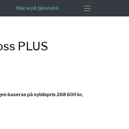
Räkna på tjänstebil
ross PLUS
en baseras på nybilspris 268 600 kr,