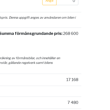
Ange
ilspris. Denna uppgift anges av användaren om bilen i
Summa förmånsgrundande pris:
268 600
äkning av förmånsbilar, och innehåller en
mstår, gällande regelverk samt bilens
17 168
7 480