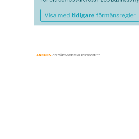
Visa med
tidigare
förmånsregler
ANNONS
- förmånsvärde.se är kostnadsfritt