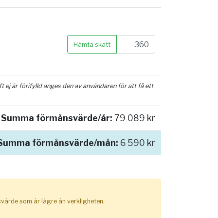
Hämta skatt
ej är förifylld anges den av användaren för att få ett
Summa förmånsvärde/år:
79 089 kr
Summa förmånsvärde/mån:
6 590 kr
nsvärde som är lägre än verkligheten.