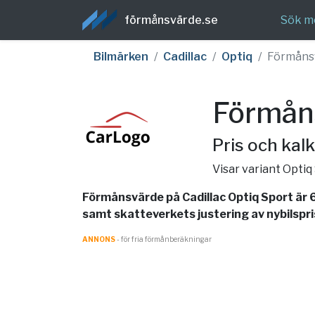
förmånsvärde.se
Sök m
Bilmärken
Cadillac
Optiq
Förmåns
Förmåns
Pris och kalk
Visar variant Optiq
Förmånsvärde på Cadillac Optiq Sport är 
samt skatteverkets justering av nybilspri
ANNONS
- för fria förmånberäkningar