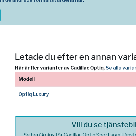
om de ändrade förmånsvärdena här.
Letade du efter en annan vari
Här är fler varianter av Cadillac Optiq.
Se alla varia
Modell
Optiq Luxury
Vill du se tjänsteb
Se beräkning för Cadillac Optiq Sport som tjänsteb