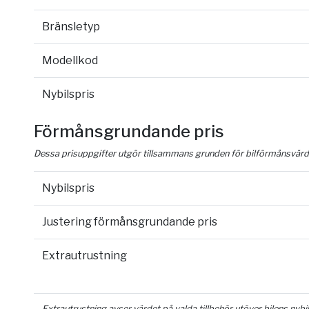
Bränsletyp
Modellkod
Nybilspris
Förmånsgrundande pris
Dessa prisuppgifter utgör tillsammans grunden för bilförmånsvärd
Nybilspris
Justering förmånsgrundande pris
Extrautrustning
Extrautrustning avser värdet på valda tillbehör utöver bilens nyb