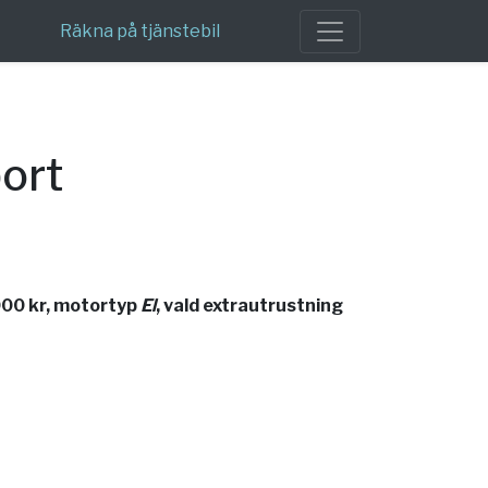
Räkna på tjänstebil
ort
000 kr, motortyp
El
, vald extrautrustning