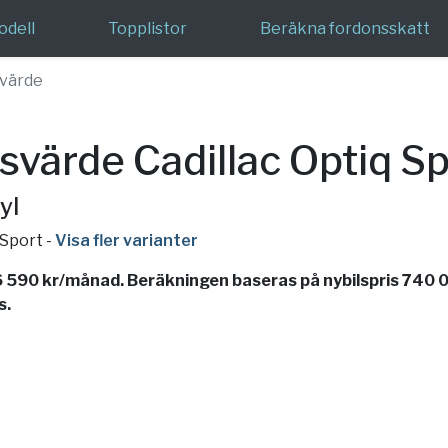
odell
Topplistor
Beräkna fordonsskatt
värde
värde Cadillac Optiq Sp
yl
 Sport
-
Visa fler varianter
6 590 kr/månad. Beräkningen baseras på nybilspris 740 
s.