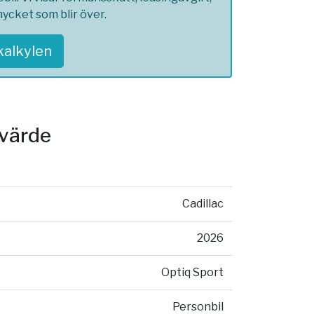
ycket som blir över.
skalkylen
svärde
Cadillac
2026
Optiq Sport
Personbil