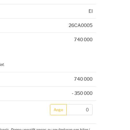
El
26CA0005
740 000
et.
740 000
- 350 000
Ange
ilspris. Denna uppgift anges av användaren om bilen i