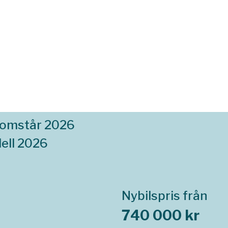
komstår 2026
ell 2026
Nybilspris från
740 000 kr