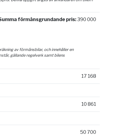
Summa förmånsgrundande pris:
390 000
äkning av förmånsbilar, och innehåller en
mstår, gällande regelverk samt bilens
17 168
10 861
50 700