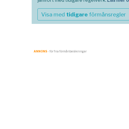
jämfört med tidigare regelverk.
Läs mer 
Visa med
tidigare
förmånsregler
ANNONS
- för fria förmånberäkningar