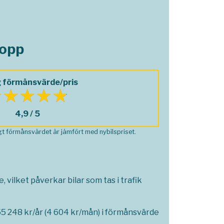
lopp
 förmånsvärde/pris
4,9 / 5
ågt förmånsvärdet är jämfört med nybilspriset.
 vilket påverkar bilar som tas i trafik
5 248 kr/år (4 604 kr/mån) i förmånsvärde