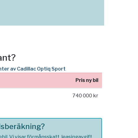
ant?
nter av Cadillac Optiq Sport
Pris ny bil
740 000 kr
ilsberäkning?
il. Vi visar förmånsskatt, leasingavgift,