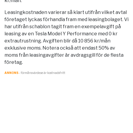
kr/mån.
Leasingkostnaden varierar så klart utifrån vilket avtal
företaget lyckas förhandla fram med leasingbolaget. Vi
har utifrån schablon tagit fram en exempelavgift på
leasing av en Tesla Model Y Performance med 0 kr
extrautrustning. Avgiften blir då 10 856 kr/mån
exklusive moms. Notera också att endast 50% av
moms från leasingavgifter är avdragsgill för de flesta
företag.
ANNONS
- förmånsvärde.se är kostnadsfritt