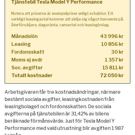
Tjänstebil Tesla Model Y Performance
Notera att priserna är exempelpriser enligt schablon. Ett
verkligt leasingavtal kommer att skilja sig något beroende på
återförsäljare, dagsränta, ramavtal och leasingbolag.
Månadslön
43 996 kr
Leasing
10 856 kr
Fordonsskatt
30 kr
Moms ej avdr
1 357 kr
Soc. avgifter
15 811 kr
Totalt kostnader
72 050 kr
Arbetsgivaren får tre kostnadsändringar, närmare
bestämt sociala avgifter, leasingkostnaden från
leasingbolaget och fordonsskatten. De sociala
avgifterna på tjänstebilen är 31,42% av bilens
beräknade förmånsvärde. Just för Tesla Model Y
Performance med vald utrustning blir avgiften 1 987