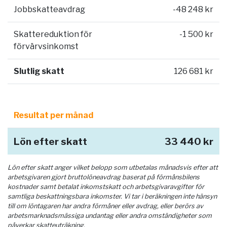
Jobbskatteavdrag
-48 248 kr
Skattereduktion för
-1 500 kr
förvärvsinkomst
Slutlig skatt
126 681 kr
Resultat per månad
Lön efter skatt
33 440 kr
Lön efter skatt anger vilket belopp som utbetalas månadsvis efter att
arbetsgivaren gjort bruttolöneavdrag baserat på förmånsbilens
kostnader samt betalat inkomstskatt och arbetsgivaravgifter för
samtliga beskattningsbara inkomster. Vi tar i beräkningen inte hänsyn
till om löntagaren har andra förmåner eller avdrag, eller berörs av
arbetsmarknadsmässiga undantag eller andra omständigheter som
påverkar skatteuträkning.