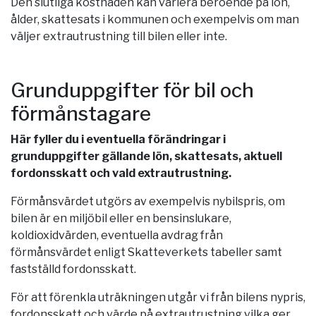
Den slutliga kostnaden kan variera beroende på lön,
ålder, skattesats i kommunen och exempelvis om man
väljer extrautrustning till bilen eller inte.
Grunduppgifter för bil och
förmånstagare
Här fyller du i eventuella förändringar i
grunduppgifter gällande lön, skattesats, aktuell
fordonsskatt och vald extrautrustning.
Förmånsvärdet utgörs av exempelvis nybilspris, om
bilen är en miljöbil eller en bensinslukare,
koldioxidvärden, eventuella avdrag från
förmånsvärdet enligt Skatteverkets tabeller samt
fastställd fordonsskatt.
För att förenkla uträkningen utgår vi från bilens nypris,
fordonsskatt och värde på extrautrustning vilka ger