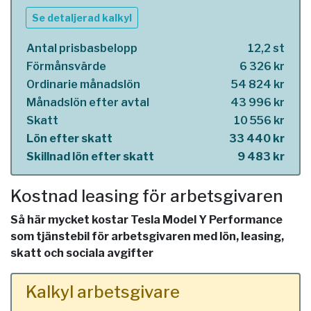
Se detaljerad kalkyl
Antal prisbasbelopp
12,2 st
Förmånsvärde
6 326 kr
Ordinarie månadslön
54 824 kr
Månadslön efter avtal
43 996 kr
Skatt
10 556 kr
Lön efter skatt
33 440 kr
Skillnad lön efter skatt
9 483 kr
Kostnad leasing för arbetsgivaren
Så här mycket kostar Tesla Model Y Performance
som tjänstebil för arbetsgivaren med lön, leasing,
skatt och sociala avgifter
Kalkyl arbetsgivare