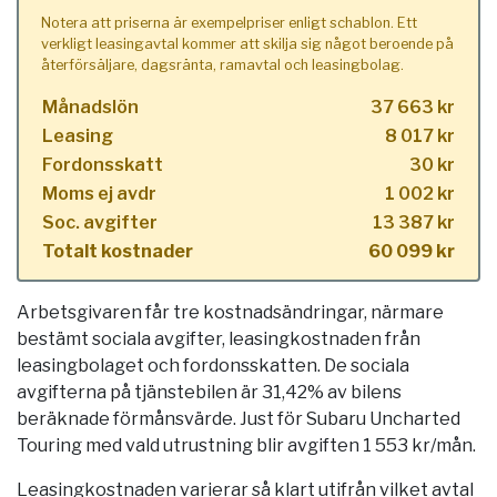
Notera att priserna är exempelpriser enligt schablon. Ett
verkligt leasingavtal kommer att skilja sig något beroende på
återförsäljare, dagsränta, ramavtal och leasingbolag.
Månadslön
37 663 kr
Leasing
8 017 kr
Fordonsskatt
30 kr
Moms ej avdr
1 002 kr
Soc. avgifter
13 387 kr
Totalt kostnader
60 099 kr
Arbetsgivaren får tre kostnadsändringar, närmare
bestämt sociala avgifter, leasingkostnaden från
leasingbolaget och fordonsskatten. De sociala
avgifterna på tjänstebilen är 31,42% av bilens
beräknade förmånsvärde. Just för Subaru Uncharted
Touring med vald utrustning blir avgiften 1 553 kr/mån.
Leasingkostnaden varierar så klart utifrån vilket avtal