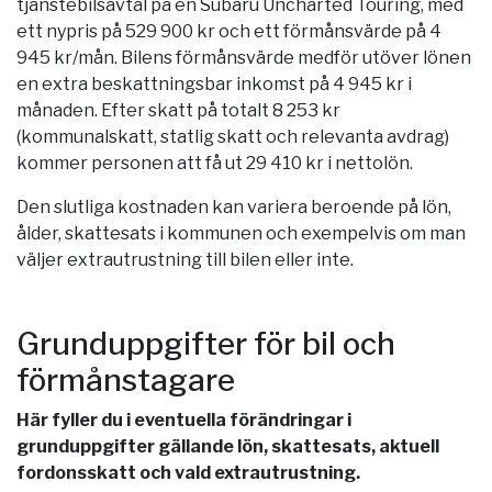
tjänstebilsavtal på en Subaru Uncharted Touring, med
ett nypris på 529 900 kr och ett förmånsvärde på 4
945 kr/mån. Bilens förmånsvärde medför utöver lönen
en extra beskattningsbar inkomst på 4 945 kr i
månaden. Efter skatt på totalt 8 253 kr
(kommunalskatt, statlig skatt och relevanta avdrag)
kommer personen att få ut 29 410 kr i nettolön.
Den slutliga kostnaden kan variera beroende på lön,
ålder, skattesats i kommunen och exempelvis om man
väljer extrautrustning till bilen eller inte.
Grunduppgifter för bil och
förmånstagare
Här fyller du i eventuella förändringar i
grunduppgifter gällande lön, skattesats, aktuell
fordonsskatt och vald extrautrustning.