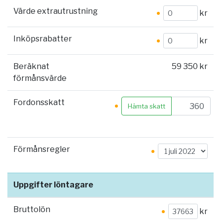
Värde extrautrustning
kr
Inköpsrabatter
kr
Beräknat
59 350 kr
förmånsvärde
Fordonsskatt
Hämta skatt
Förmånsregler
Uppgifter löntagare
Bruttolön
kr