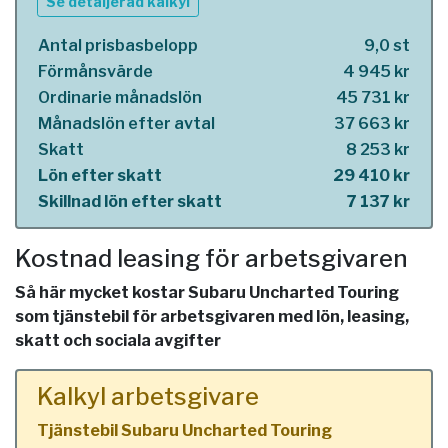
Se detaljerad kalkyl
Antal prisbasbelopp
9,0 st
Förmånsvärde
4 945 kr
Ordinarie månadslön
45 731 kr
Månadslön efter avtal
37 663 kr
Skatt
8 253 kr
Lön efter skatt
29 410 kr
Skillnad lön efter skatt
7 137 kr
Kostnad leasing för arbetsgivaren
Så här mycket kostar Subaru Uncharted Touring
som tjänstebil för arbetsgivaren med lön, leasing,
skatt och sociala avgifter
Kalkyl arbetsgivare
Tjänstebil Subaru Uncharted Touring