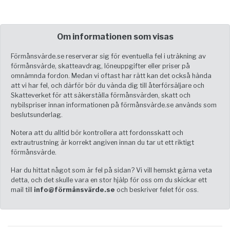
Om informationen som visas
Förmånsvärde.se reserverar sig för eventuella fel i uträkning av
förmånsvärde, skatteavdrag, löneuppgifter eller priser på
omnämnda fordon. Medan vi oftast har rätt kan det också hända
att vi har fel, och därför bör du vända dig till återförsäljare och
Skatteverket för att säkerställa förmånsvärden, skatt och
nybilspriser innan informationen på förmånsvärde.se används som
beslutsunderlag.
Notera att du alltid bör kontrollera att fordonsskatt och
extrautrustning är korrekt angiven innan du tar ut ett riktigt
förmånsvärde.
Har du hittat något som är fel på sidan? Vi vill hemskt gärna veta
detta, och det skulle vara en stor hjälp för oss om du skickar ett
mail till
info@förmånsvärde.se
och beskriver felet för oss.