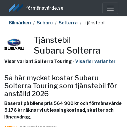
förmånsvärde.se
Bilmärken
Subaru
Solterra
Tjänstebil
Tjänstebil
Subaru Solterra
Visar variant Solterra Touring
-
Visa fler varianter
Så här mycket kostar Subaru
Solterra Touring som tjänstebil för
anställd 2026
Baserat på bilens pris 564 900 kr och förmånsvärde
5 176 kr räknar vi ut leasingkostnad, skatter och
löneavdrag.