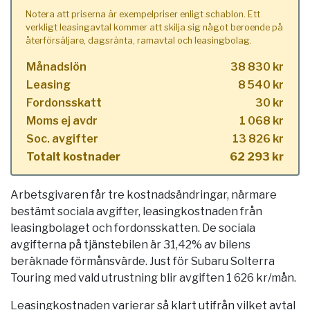
Notera att priserna är exempelpriser enligt schablon. Ett
verkligt leasingavtal kommer att skilja sig något beroende på
återförsäljare, dagsränta, ramavtal och leasingbolag.
Månadslön
38 830 kr
Leasing
8 540 kr
Fordonsskatt
30 kr
Moms ej avdr
1 068 kr
Soc. avgifter
13 826 kr
Totalt kostnader
62 293 kr
Arbetsgivaren får tre kostnadsändringar, närmare
bestämt sociala avgifter, leasingkostnaden från
leasingbolaget och fordonsskatten. De sociala
avgifterna på tjänstebilen är 31,42% av bilens
beräknade förmånsvärde. Just för Subaru Solterra
Touring med vald utrustning blir avgiften 1 626 kr/mån.
Leasingkostnaden varierar så klart utifrån vilket avtal