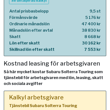
Se detaljerad kalkyl
Antal prisbasbelopp
9,5 st
Förmånsvärde
5 176 kr
Ordinarie månadslön
47 400 kr
Månadslön efter avtal
38 830 kr
Skatt
8 668 kr
Lön efter skatt
30 162 kr
Skillnad lön efter skatt
7 553 kr
Kostnad leasing för arbetsgivaren
Så här mycket kostar Subaru Solterra Touring som
tjänstebil för arbetsgivaren med lön, leasing, skatt
och sociala avgifter
Kalkyl arbetsgivare
Tjänstebil Subaru Solterra Touring