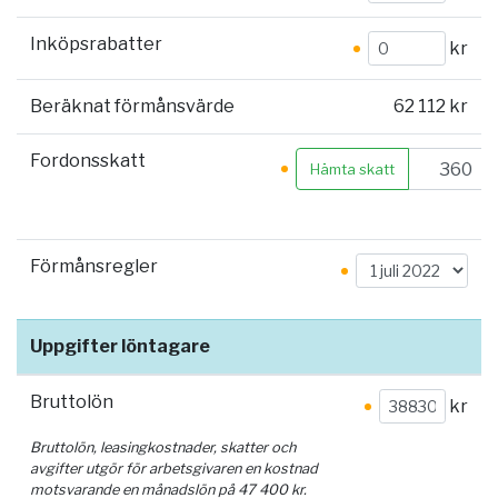
Inköpsrabatter
kr
Beräknat förmånsvärde
62 112 kr
Fordonsskatt
Hämta skatt
Förmånsregler
Uppgifter löntagare
Bruttolön
kr
Bruttolön, leasingkostnader, skatter och
avgifter utgör för arbetsgivaren en kostnad
motsvarande en månadslön på
47 400
kr.