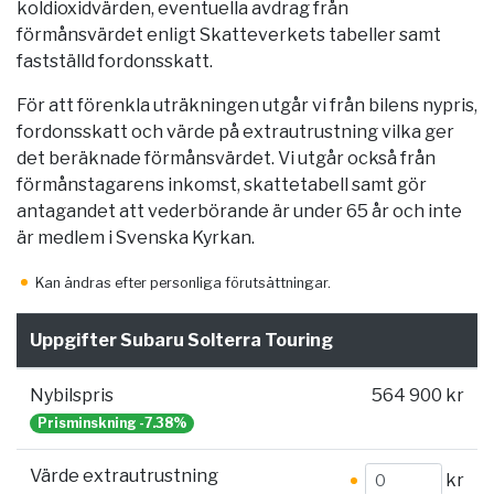
koldioxidvärden, eventuella avdrag från
förmånsvärdet enligt Skatteverkets tabeller samt
fastställd fordonsskatt.
För att förenkla uträkningen utgår vi från bilens nypris,
fordonsskatt och värde på extrautrustning vilka ger
det beräknade förmånsvärdet. Vi utgår också från
förmånstagarens inkomst, skattetabell samt gör
antagandet att vederbörande är under 65 år och inte
är medlem i Svenska Kyrkan.
Kan ändras efter personliga förutsättningar.
Uppgifter Subaru Solterra Touring
Nybilspris
564 900 kr
Prisminskning -7.38%
Värde extrautrustning
kr