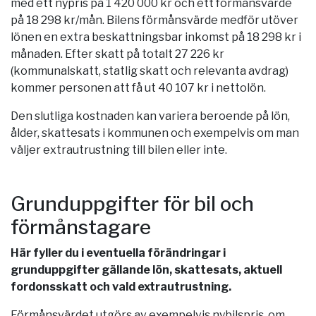
med ett nypris på 1 420 000 kr och ett förmånsvärde
på 18 298 kr/mån. Bilens förmånsvärde medför utöver
lönen en extra beskattningsbar inkomst på 18 298 kr i
månaden. Efter skatt på totalt 27 226 kr
(kommunalskatt, statlig skatt och relevanta avdrag)
kommer personen att få ut 40 107 kr i nettolön.
Den slutliga kostnaden kan variera beroende på lön,
ålder, skattesats i kommunen och exempelvis om man
väljer extrautrustning till bilen eller inte.
Grunduppgifter för bil och
förmånstagare
Här fyller du i eventuella förändringar i
grunduppgifter gällande lön, skattesats, aktuell
fordonsskatt och vald extrautrustning.
Förmånsvärdet utgörs av exempelvis nybilspris, om