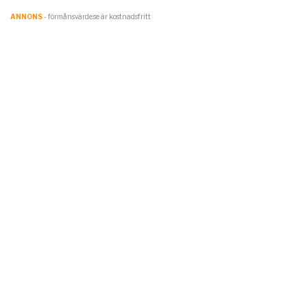
ANNONS
- förmånsvärde.se är kostnadsfritt