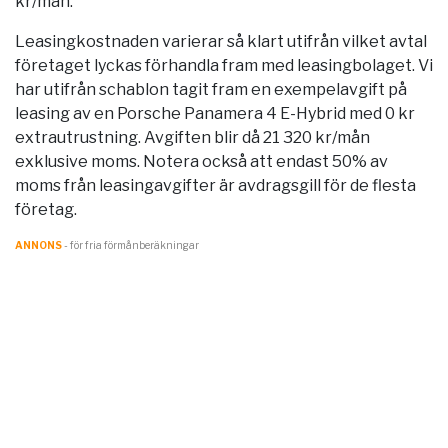
kr/mån.
Leasingkostnaden varierar så klart utifrån vilket avtal
företaget lyckas förhandla fram med leasingbolaget. Vi
har utifrån schablon tagit fram en exempelavgift på
leasing av en Porsche Panamera 4 E-Hybrid med 0 kr
extrautrustning. Avgiften blir då 21 320 kr/mån
exklusive moms. Notera också att endast 50% av
moms från leasingavgifter är avdragsgill för de flesta
företag.
ANNONS
- för fria förmånberäkningar