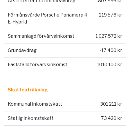
Årslön efter bruttolöneavdrag
807 996 kr
Förmånsvärde Porsche Panamera 4
219 576 kr
E-Hybrid
Sammanlagd förvärvsinkomst
1 027 572 kr
Grundavdrag
-17 400 kr
Fastställd förvärvsinkomst
1010 100 kr
Skatteuträkning
Kommunal inkomstskatt
301 211 kr
Statlig inkomstskatt
73 420 kr