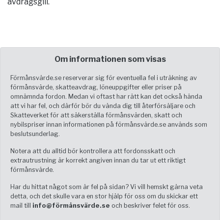
avdragsgill.
Om informationen som visas
Förmånsvärde.se reserverar sig för eventuella fel i uträkning av
förmånsvärde, skatteavdrag, löneuppgifter eller priser på
omnämnda fordon. Medan vi oftast har rätt kan det också hända
att vi har fel, och därför bör du vända dig till återförsäljare och
Skatteverket för att säkerställa förmånsvärden, skatt och
nybilspriser innan informationen på förmånsvärde.se används som
beslutsunderlag.
Notera att du alltid bör kontrollera att fordonsskatt och
extrautrustning är korrekt angiven innan du tar ut ett riktigt
förmånsvärde.
Har du hittat något som är fel på sidan? Vi vill hemskt gärna veta
detta, och det skulle vara en stor hjälp för oss om du skickar ett
mail till
info@förmånsvärde.se
och beskriver felet för oss.