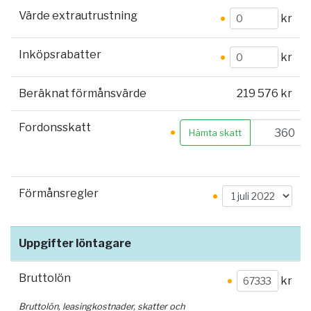
Värde extrautrustning
kr
Inköpsrabatter
kr
Beräknat förmånsvärde
219 576 kr
Fordonsskatt
Hämta skatt
Förmånsregler
Uppgifter löntagare
Bruttolön
kr
Bruttolön, leasingkostnader, skatter och