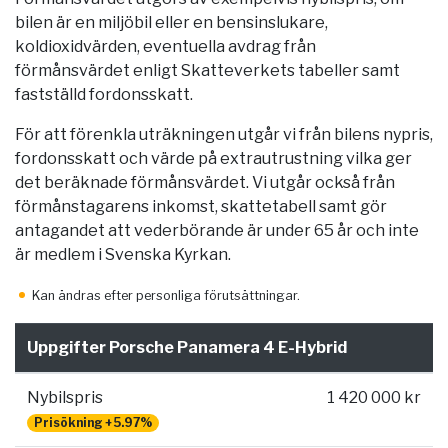
bilen är en miljöbil eller en bensinslukare,
koldioxidvärden, eventuella avdrag från
förmånsvärdet enligt Skatteverkets tabeller samt
fastställd fordonsskatt.
För att förenkla uträkningen utgår vi från bilens nypris,
fordonsskatt och värde på extrautrustning vilka ger
det beräknade förmånsvärdet. Vi utgår också från
förmånstagarens inkomst, skattetabell samt gör
antagandet att vederbörande är under 65 år och inte
är medlem i Svenska Kyrkan.
Kan ändras efter personliga förutsättningar.
Uppgifter Porsche Panamera 4 E-Hybrid
Nybilspris
1 420 000 kr
Prisökning +5.97%