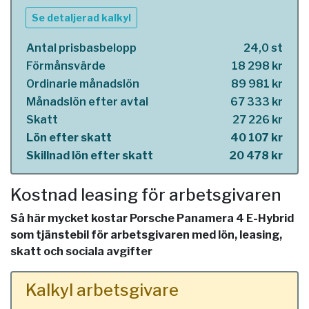
Se detaljerad kalkyl
Antal prisbasbelopp
24,0 st
Förmånsvärde
18 298 kr
Ordinarie månadslön
89 981 kr
Månadslön efter avtal
67 333 kr
Skatt
27 226 kr
Lön efter skatt
40 107 kr
Skillnad lön efter skatt
20 478 kr
Kostnad leasing för arbetsgivaren
Så här mycket kostar Porsche Panamera 4 E-Hybrid
som tjänstebil för arbetsgivaren med lön, leasing,
skatt och sociala avgifter
Kalkyl arbetsgivare