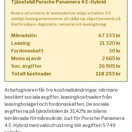
Tjänstebil Porsche Panamera 4 E-Hybrid
Notera att priserna är exempelpriser enligt schablon. Ett
verkligt leasingavtal kommer att skilja sig något beroende på
återförsäljare, dagsränta, ramavtal och leasingbolag.
Månadslön
67 333 kr
Leasing
21 320 kr
Fordonsskatt
30 kr
Moms ej avdr
2 665 kr
Soc. avgifter
26 905 kr
Totalt kostnader
118 253 kr
Arbetsgivaren får tre kostnadsändringar, närmare
bestämt sociala avgifter, leasingkostnaden från
leasingbolaget och fordonsskatten. De sociala
avgifterna på tjänstebilen är 31,42% av bilens
beräknade förmånsvärde. Just för Porsche Panamera
4 E-Hybrid med vald utrustning blir avgiften 5 749