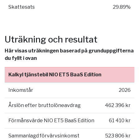
Skattesats
29.89%
Uträkning och resultat
Här visas uträkningen baserad på grunduppgifterna
du fyllt i ovan
Kalkyl tjänstebil NIO ET5 BaaS Edition
Inkomstår
2026
Årslön efter bruttolöneavdrag
462 396 kr
Förmånsvärde NIO ET5 BaaS Edition
61 410 kr
Sammanlagd förvärvsinkomst
523 806 kr