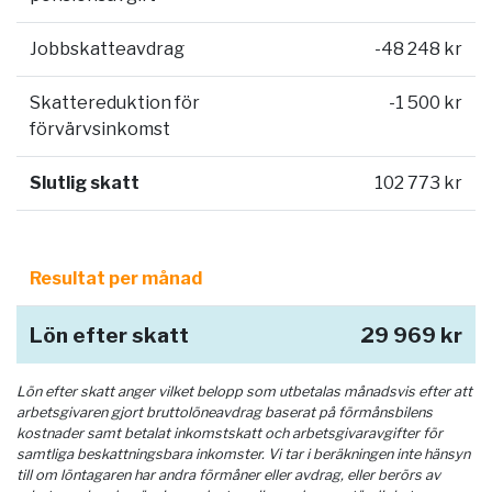
Jobbskatteavdrag
-48 248 kr
Skattereduktion för
-1 500 kr
förvärvsinkomst
Slutlig skatt
102 773 kr
Resultat per månad
Lön efter skatt
29 969 kr
Lön efter skatt anger vilket belopp som utbetalas månadsvis efter att
arbetsgivaren gjort bruttolöneavdrag baserat på förmånsbilens
kostnader samt betalat inkomstskatt och arbetsgivaravgifter för
samtliga beskattningsbara inkomster. Vi tar i beräkningen inte hänsyn
till om löntagaren har andra förmåner eller avdrag, eller berörs av