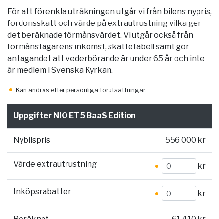
För att förenkla uträkningen utgår vi från bilens nypris,
fordonsskatt och värde på extrautrustning vilka ger
det beräknade förmånsvärdet. Vi utgår också från
förmånstagarens inkomst, skattetabell samt gör
antagandet att vederbörande är under 65 år och inte
är medlem i Svenska Kyrkan.
Kan ändras efter personliga förutsättningar.
Uppgifter NIO ET5 BaaS Edition
Nybilspris
556 000 kr
Värde extrautrustning
kr
Inköpsrabatter
kr
Beräknat
61 410 kr