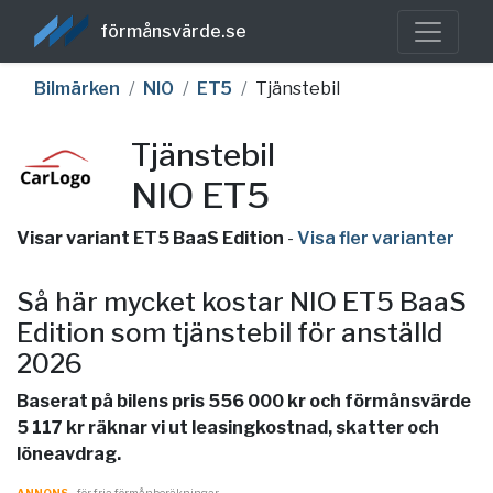
förmånsvärde.se
Bilmärken
NIO
ET5
Tjänstebil
Tjänstebil
NIO ET5
Visar variant ET5 BaaS Edition
-
Visa fler varianter
Så här mycket kostar NIO ET5 BaaS
Edition som tjänstebil för anställd
2026
Baserat på bilens pris 556 000 kr och förmånsvärde
5 117 kr räknar vi ut leasingkostnad, skatter och
löneavdrag.