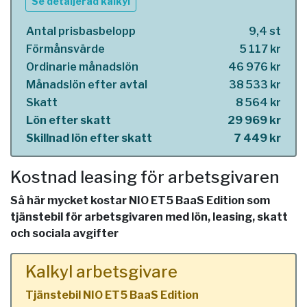
Se detaljerad kalkyl
Antal prisbasbelopp
9,4 st
Förmånsvärde
5 117 kr
Ordinarie månadslön
46 976 kr
Månadslön efter avtal
38 533 kr
Skatt
8 564 kr
Lön efter skatt
29 969 kr
Skillnad lön efter skatt
7 449 kr
Kostnad leasing för arbetsgivaren
Så här mycket kostar NIO ET5 BaaS Edition som
tjänstebil för arbetsgivaren med lön, leasing, skatt
och sociala avgifter
Kalkyl arbetsgivare
Tjänstebil NIO ET5 BaaS Edition