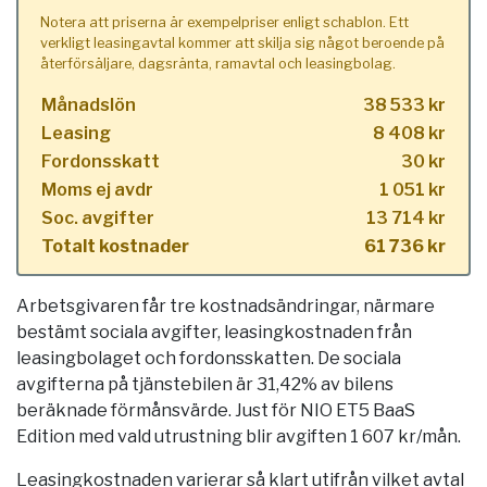
Notera att priserna är exempelpriser enligt schablon. Ett
verkligt leasingavtal kommer att skilja sig något beroende på
återförsäljare, dagsränta, ramavtal och leasingbolag.
Månadslön
38 533 kr
Leasing
8 408 kr
Fordonsskatt
30 kr
Moms ej avdr
1 051 kr
Soc. avgifter
13 714 kr
Totalt kostnader
61 736 kr
Arbetsgivaren får tre kostnadsändringar, närmare
bestämt sociala avgifter, leasingkostnaden från
leasingbolaget och fordonsskatten. De sociala
avgifterna på tjänstebilen är 31,42% av bilens
beräknade förmånsvärde. Just för NIO ET5 BaaS
Edition med vald utrustning blir avgiften 1 607 kr/mån.
Leasingkostnaden varierar så klart utifrån vilket avtal