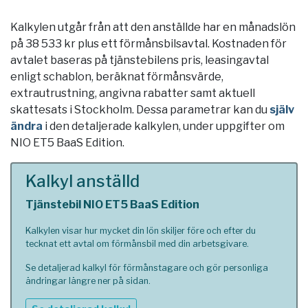
Kalkylen utgår från att den anställde har en månadslön
på 38 533 kr plus ett förmånsbilsavtal. Kostnaden för
avtalet baseras på tjänstebilens pris, leasingavtal
enligt schablon, beräknat förmånsvärde,
extrautrustning, angivna rabatter samt aktuell
skattesats i
Stockholm
. Dessa parametrar kan du
själv
ändra
i den detaljerade kalkylen, under uppgifter om
NIO ET5 BaaS Edition.
Kalkyl anställd
Tjänstebil NIO ET5 BaaS Edition
Kalkylen visar hur mycket din lön skiljer före och efter du
tecknat ett avtal om förmånsbil med din arbetsgivare.
Se detaljerad kalkyl för förmånstagare och gör personliga
ändringar längre ner på sidan.