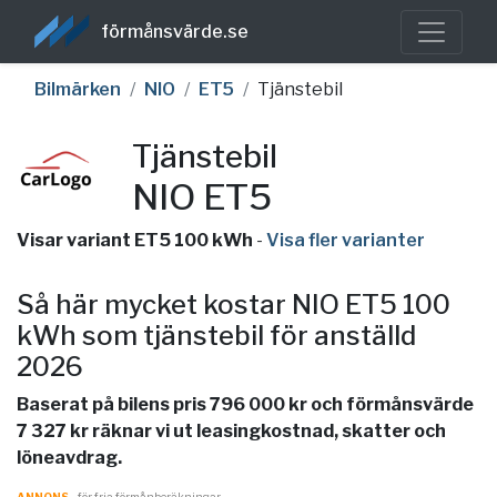
förmånsvärde.se
Bilmärken
NIO
ET5
Tjänstebil
Tjänstebil
NIO ET5
Visar variant ET5 100 kWh
-
Visa fler varianter
Så här mycket kostar NIO ET5 100
kWh som tjänstebil för anställd
2026
Baserat på bilens pris 796 000 kr och förmånsvärde
7 327 kr räknar vi ut leasingkostnad, skatter och
löneavdrag.