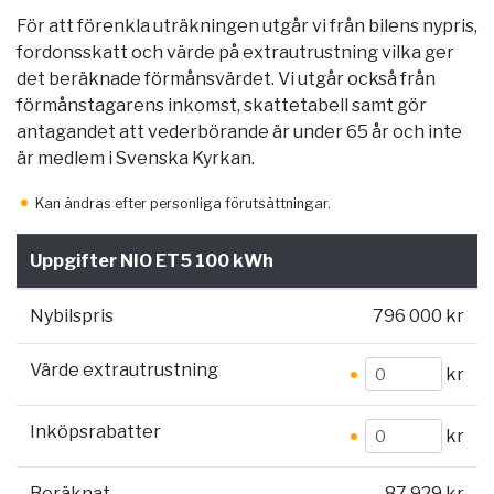
För att förenkla uträkningen utgår vi från bilens nypris,
fordonsskatt och värde på extrautrustning vilka ger
det beräknade förmånsvärdet. Vi utgår också från
förmånstagarens inkomst, skattetabell samt gör
antagandet att vederbörande är under 65 år och inte
är medlem i Svenska Kyrkan.
Kan ändras efter personliga förutsättningar.
Uppgifter NIO ET5 100 kWh
Nybilspris
796 000 kr
Värde extrautrustning
kr
Inköpsrabatter
kr
Beräknat
87 929 kr