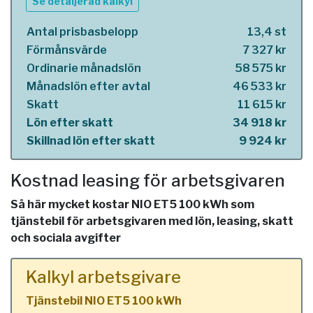
Se detaljerad kalkyl
Antal prisbasbelopp
13,4 st
Förmånsvärde
7 327 kr
Ordinarie månadslön
58 575 kr
Månadslön efter avtal
46 533 kr
Skatt
11 615 kr
Lön efter skatt
34 918 kr
Skillnad lön efter skatt
9 924 kr
Kostnad leasing för arbetsgivaren
Så här mycket kostar NIO ET5 100 kWh som
tjänstebil för arbetsgivaren med lön, leasing, skatt
och sociala avgifter
Kalkyl arbetsgivare
Tjänstebil NIO ET5 100 kWh