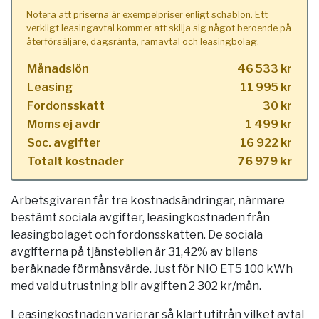
Notera att priserna är exempelpriser enligt schablon. Ett
verkligt leasingavtal kommer att skilja sig något beroende på
återförsäljare, dagsränta, ramavtal och leasingbolag.
Månadslön
46 533 kr
Leasing
11 995 kr
Fordonsskatt
30 kr
Moms ej avdr
1 499 kr
Soc. avgifter
16 922 kr
Totalt kostnader
76 979 kr
Arbetsgivaren får tre kostnadsändringar, närmare
bestämt sociala avgifter, leasingkostnaden från
leasingbolaget och fordonsskatten. De sociala
avgifterna på tjänstebilen är 31,42% av bilens
beräknade förmånsvärde. Just för NIO ET5 100 kWh
med vald utrustning blir avgiften 2 302 kr/mån.
Leasingkostnaden varierar så klart utifrån vilket avtal