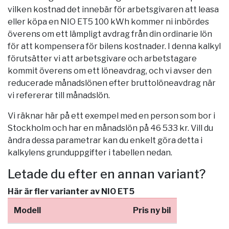
vilken kostnad det innebär för arbetsgivaren att leasa
eller köpa en NIO ET5 100 kWh kommer ni inbördes
överens om ett lämpligt avdrag från din ordinarie lön
för att kompensera för bilens kostnader. I denna kalkyl
förutsätter vi att arbetsgivare och arbetstagare
kommit överens om ett löneavdrag, och vi avser den
reducerade månadslönen efter bruttolöneavdrag när
vi refererar till månadslön.
Vi räknar här på ett exempel med en person som bor i
Stockholm
och har en månadslön på 46 533 kr. Vill du
ändra dessa parametrar kan du enkelt göra detta i
kalkylens grunduppgifter i tabellen nedan.
Letade du efter en annan variant?
Här är fler varianter av NIO ET5
Modell
Pris ny bil