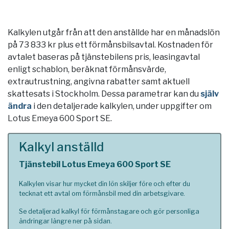
Kalkylen utgår från att den anställde har en månadslön
på 73 833 kr plus ett förmånsbilsavtal. Kostnaden för
avtalet baseras på tjänstebilens pris, leasingavtal
enligt schablon, beräknat förmånsvärde,
extrautrustning, angivna rabatter samt aktuell
skattesats i
Stockholm
. Dessa parametrar kan du
själv
ändra
i den detaljerade kalkylen, under uppgifter om
Lotus Emeya 600 Sport SE.
Kalkyl anställd
Tjänstebil Lotus Emeya 600 Sport SE
Kalkylen visar hur mycket din lön skiljer före och efter du
tecknat ett avtal om förmånsbil med din arbetsgivare.
Se detaljerad kalkyl för förmånstagare och gör personliga
ändringar längre ner på sidan.