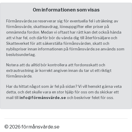
Om informationen som visas
Förmånsvärde.se reserverar sig för eventuella fel i uträkning av
förmånsvärde, skatteavdrag, löneuppgifter eller priser på
omnämnda fordon. Medan vi oftast har rätt kan det också hända
att vi har fel, och därför bör du vända dig till återförsäljare och
Skatteverket för att säkerställa förmånsvärden, skatt och
nybilspriser innan informationen på förmånsvärde.se används som
beslutsunderlag.
Notera att du alltid bör kontrollera att fordonsskatt och
extrautrustning är korrekt angiven innan du tar ut ett riktigt
förmånsvärde.
Har du hittat något som är fel på sidan? Vi vill hemskt gärna veta
detta, och det skulle vara en stor hjälp för oss om du skickar ett
mail till
info@förmånsvärde.se
och beskriver felet för oss.
© 2026 förmånsvärde.se