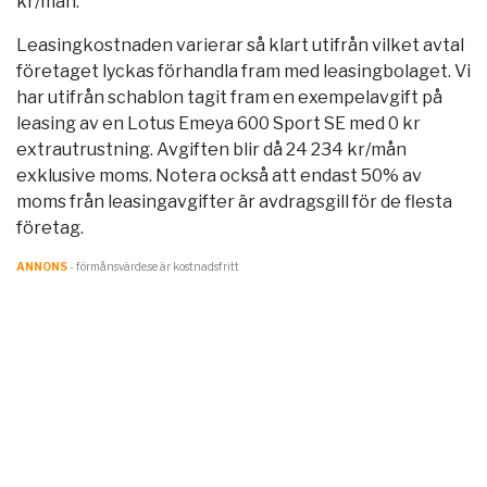
kr/mån.
Leasingkostnaden varierar så klart utifrån vilket avtal
företaget lyckas förhandla fram med leasingbolaget. Vi
har utifrån schablon tagit fram en exempelavgift på
leasing av en Lotus Emeya 600 Sport SE med 0 kr
extrautrustning. Avgiften blir då 24 234 kr/mån
exklusive moms. Notera också att endast 50% av
moms från leasingavgifter är avdragsgill för de flesta
företag.
ANNONS
- förmånsvärde.se är kostnadsfritt