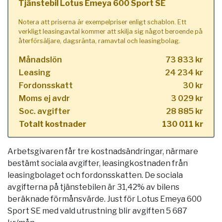
Tjänstebil Lotus Emeya 600 Sport SE
Notera att priserna är exempelpriser enligt schablon. Ett
verkligt leasingavtal kommer att skilja sig något beroende på
återförsäljare, dagsränta, ramavtal och leasingbolag.
Månadslön
73 833 kr
Leasing
24 234 kr
Fordonsskatt
30 kr
Moms ej avdr
3 029 kr
Soc. avgifter
28 885 kr
Totalt kostnader
130 011 kr
Arbetsgivaren får tre kostnadsändringar, närmare
bestämt sociala avgifter, leasingkostnaden från
leasingbolaget och fordonsskatten. De sociala
avgifterna på tjänstebilen är 31,42% av bilens
beräknade förmånsvärde. Just för Lotus Emeya 600
Sport SE med vald utrustning blir avgiften 5 687