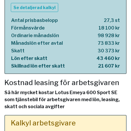
Se detaljerad kalkyl
Antal prisbasbelopp
27,3 st
Förmånsvärde
18 100 kr
Ordinarie månadslön
98 928 kr
Månadslön efter avtal
73 833 kr
Skatt
30 373 kr
Lön efter skatt
43 460 kr
Skillnad lön efter skatt
21 607 kr
Kostnad leasing för arbetsgivaren
Så här mycket kostar Lotus Emeya 600 Sport SE
som tjänstebil för arbetsgivaren med lön, leasing,
skatt och sociala avgifter
Kalkyl arbetsgivare