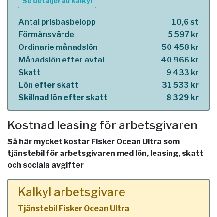
Se detaljerad kalkyl
Antal prisbasbelopp
10,6 st
Förmånsvärde
5 597 kr
Ordinarie månadslön
50 458 kr
Månadslön efter avtal
40 966 kr
Skatt
9 433 kr
Lön efter skatt
31 533 kr
Skillnad lön efter skatt
8 329 kr
Kostnad leasing för arbetsgivaren
Så här mycket kostar Fisker Ocean Ultra som
tjänstebil för arbetsgivaren med lön, leasing, skatt
och sociala avgifter
Kalkyl arbetsgivare
Tjänstebil Fisker Ocean Ultra