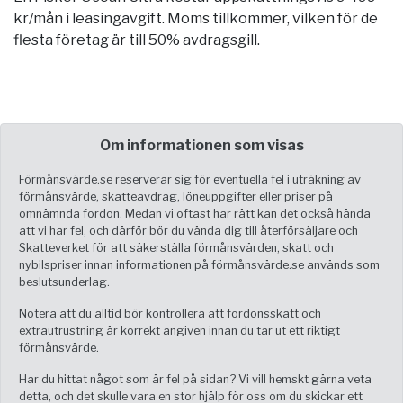
kr/mån i leasingavgift. Moms tillkommer, vilken för de
flesta företag är till 50% avdragsgill.
Om informationen som visas
Förmånsvärde.se reserverar sig för eventuella fel i uträkning av
förmånsvärde, skatteavdrag, löneuppgifter eller priser på
omnämnda fordon. Medan vi oftast har rätt kan det också hända
att vi har fel, och därför bör du vända dig till återförsäljare och
Skatteverket för att säkerställa förmånsvärden, skatt och
nybilspriser innan informationen på förmånsvärde.se används som
beslutsunderlag.
Notera att du alltid bör kontrollera att fordonsskatt och
extrautrustning är korrekt angiven innan du tar ut ett riktigt
förmånsvärde.
Har du hittat något som är fel på sidan? Vi vill hemskt gärna veta
detta, och det skulle vara en stor hjälp för oss om du skickar ett