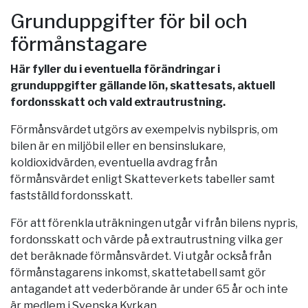
Grunduppgifter för bil och
förmånstagare
Här fyller du i eventuella förändringar i
grunduppgifter gällande lön, skattesats, aktuell
fordonsskatt och vald extrautrustning.
Förmånsvärdet utgörs av exempelvis nybilspris, om
bilen är en miljöbil eller en bensinslukare,
koldioxidvärden, eventuella avdrag från
förmånsvärdet enligt Skatteverkets tabeller samt
fastställd fordonsskatt.
För att förenkla uträkningen utgår vi från bilens nypris,
fordonsskatt och värde på extrautrustning vilka ger
det beräknade förmånsvärdet. Vi utgår också från
förmånstagarens inkomst, skattetabell samt gör
antagandet att vederbörande är under 65 år och inte
är medlem i Svenska Kyrkan.