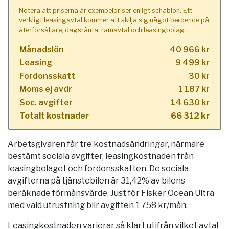
Notera att priserna är exempelpriser enligt schablon. Ett
verkligt leasingavtal kommer att skilja sig något beroende på
återförsäljare, dagsränta, ramavtal och leasingbolag.
Månadslön
40 966 kr
Leasing
9 499 kr
Fordonsskatt
30 kr
Moms ej avdr
1 187 kr
Soc. avgifter
14 630 kr
Totalt kostnader
66 312 kr
Arbetsgivaren får tre kostnadsändringar, närmare
bestämt sociala avgifter, leasingkostnaden från
leasingbolaget och fordonsskatten. De sociala
avgifterna på tjänstebilen är 31,42% av bilens
beräknade förmånsvärde. Just för Fisker Ocean Ultra
med vald utrustning blir avgiften 1 758 kr/mån.
Leasingkostnaden varierar så klart utifrån vilket avtal