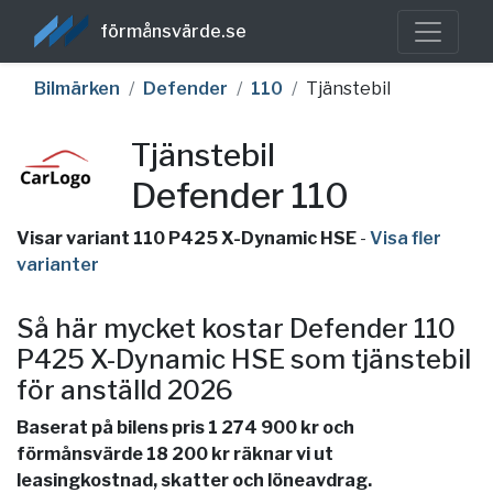
förmånsvärde.se
Bilmärken
Defender
110
Tjänstebil
Tjänstebil
Defender 110
Visar variant 110 P425 X-Dynamic HSE
-
Visa fler
varianter
Så här mycket kostar Defender 110
P425 X-Dynamic HSE som tjänstebil
för anställd 2026
Baserat på bilens pris 1 274 900 kr och
förmånsvärde 18 200 kr räknar vi ut
leasingkostnad, skatter och löneavdrag.