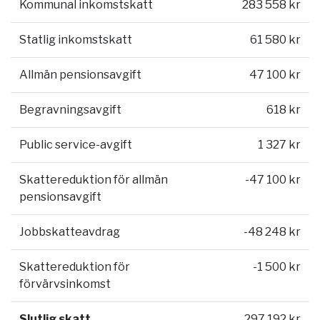
Kommunal inkomstskatt
283 558 kr
Statlig inkomstskatt
61 580 kr
Allmän pensionsavgift
47 100 kr
Begravningsavgift
618 kr
Public service-avgift
1 327 kr
Skattereduktion för allmän
-47 100 kr
pensionsavgift
Jobbskatteavdrag
-48 248 kr
Skattereduktion för
-1 500 kr
förvärvsinkomst
Slutlig skatt
297 192 kr