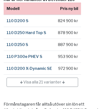
Modell
Pris ny bil
110 D200 S
824 900 kr
110 D250 Hard Top S
878 900 kr
110 D250 S
887 900 kr
110 P300e PHEV S
953 900 kr
110 D200 X-Dynamic SE
972 900 kr
🡳 Visa alla 21 varianter 🡳
Förmånstagaren får alltså utöver sin lön ett