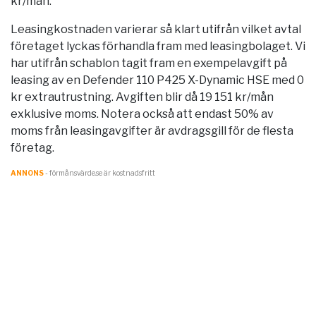
kr/mån.
Leasingkostnaden varierar så klart utifrån vilket avtal
företaget lyckas förhandla fram med leasingbolaget. Vi
har utifrån schablon tagit fram en exempelavgift på
leasing av en Defender 110 P425 X-Dynamic HSE med 0
kr extrautrustning. Avgiften blir då 19 151 kr/mån
exklusive moms. Notera också att endast 50% av
moms från leasingavgifter är avdragsgill för de flesta
företag.
ANNONS
- förmånsvärde.se är kostnadsfritt