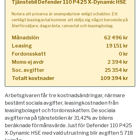
Tjänstebil Defender 110 P425 X-Dynamic HSE
Notera att priserna är exempelpriser enligt schablon. Ett
verkligt leasingavtal kommer att skilja sig något beroende på
återförsäljare, dagsränta, ramavtal och leasingbolag.
Månadslön
62 496 kr
Leasing
19 151 kr
Fordonsskatt
0 kr
Moms ej avdr
2 394 kr
Soc. avgifter
25 354 kr
Totalt kostnader
109 394 kr
Arbetsgivaren får tre kostnadsändringar, närmare
bestämt sociala avgifter, leasingkostnaden från
leasingbolaget och fordonsskatten. De sociala
avgifterna på tjänstebilen är 31,42% av bilens
beräknade förmånsvärde. Just för Defender 110 P425
X-Dynamic HSE med vald utrustning blir avgiften 5 718