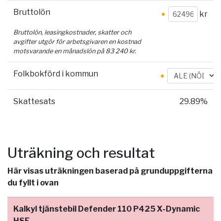
Bruttolön
kr
Bruttolön, leasingkostnader, skatter och
avgifter utgör för arbetsgivaren en kostnad
motsvarande en månadslön på
83 240
kr.
Folkbokförd i kommun
Skattesats
29.89%
Uträkning och resultat
Här visas uträkningen baserad på grunduppgifterna
du fyllt i ovan
Kalkyl tjänstebil Defender 110 P425 X-Dynamic
HSE