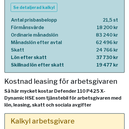
Se detaljerad kalkyl
Antal prisbasbelopp
21,5 st
Förmånsvärde
18 200 kr
Ordinarie månadslön
83 240 kr
Månadslön efter avtal
62 496 kr
Skatt
24 766 kr
Lön efter skatt
37 730 kr
Skillnad lön efter skatt
19 477 kr
Kostnad leasing för arbetsgivaren
Så här mycket kostar Defender 110 P425 X-
Dynamic HSE som tjänstebil för arbetsgivaren med
lön, leasing, skatt och sociala avgifter
Kalkyl arbetsgivare