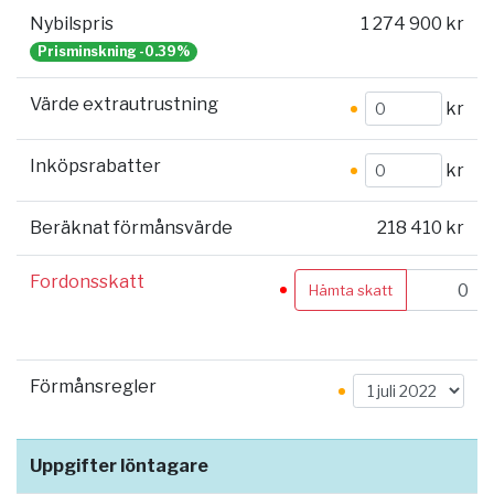
Nybilspris
1 274 900 kr
Prisminskning -0.39%
Värde extrautrustning
kr
Inköpsrabatter
kr
Beräknat förmånsvärde
218 410 kr
Fordonsskatt
Hämta skatt
Förmånsregler
Uppgifter löntagare