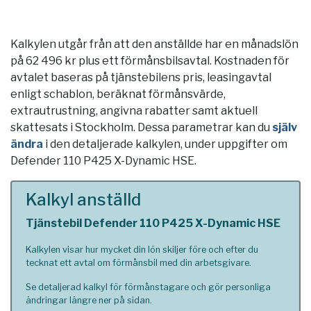
Kalkylen utgår från att den anställde har en månadslön
på 62 496 kr plus ett förmånsbilsavtal. Kostnaden för
avtalet baseras på tjänstebilens pris, leasingavtal
enligt schablon, beräknat förmånsvärde,
extrautrustning, angivna rabatter samt aktuell
skattesats i
Stockholm
. Dessa parametrar kan du
själv
ändra
i den detaljerade kalkylen, under uppgifter om
Defender 110 P425 X-Dynamic HSE.
Kalkyl anställd
Tjänstebil Defender 110 P425 X-Dynamic HSE
Kalkylen visar hur mycket din lön skiljer före och efter du
tecknat ett avtal om förmånsbil med din arbetsgivare.
Se detaljerad kalkyl för förmånstagare och gör personliga
ändringar längre ner på sidan.