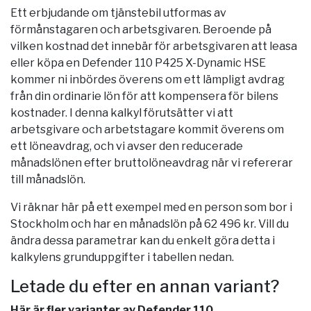
Ett erbjudande om tjänstebil utformas av
förmånstagaren och arbetsgivaren. Beroende på
vilken kostnad det innebär för arbetsgivaren att leasa
eller köpa en Defender 110 P425 X-Dynamic HSE
kommer ni inbördes överens om ett lämpligt avdrag
från din ordinarie lön för att kompensera för bilens
kostnader. I denna kalkyl förutsätter vi att
arbetsgivare och arbetstagare kommit överens om
ett löneavdrag, och vi avser den reducerade
månadslönen efter bruttolöneavdrag när vi refererar
till månadslön.
Vi räknar här på ett exempel med en person som bor i
Stockholm
och har en månadslön på 62 496 kr. Vill du
ändra dessa parametrar kan du enkelt göra detta i
kalkylens grunduppgifter i tabellen nedan.
Letade du efter en annan variant?
Här är fler varianter av Defender 110