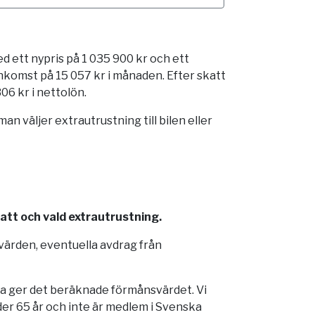
d ett nypris på 1 035 900 kr och ett
komst på 15 057 kr i månaden. Efter skatt
06 kr i nettolön.
 väljer extrautrustning till bilen eller
katt och vald extrautrustning.
dvärden, eventuella avdrag från
lka ger det beräknade förmånsvärdet. Vi
er 65 år och inte är medlem i Svenska