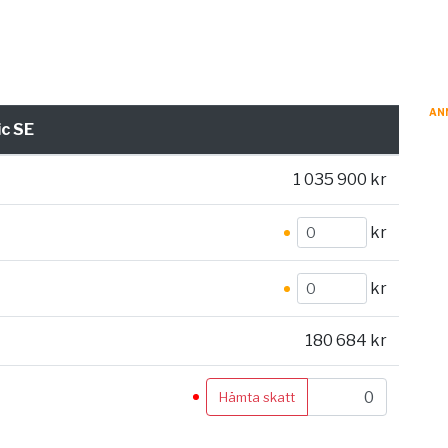
AN
c SE
1 035 900 kr
kr
kr
180 684 kr
Hämta skatt