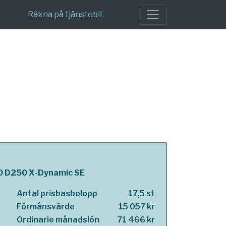
Räkna på tjänstebil
10 D250 X-Dynamic SE
Antal prisbasbelopp
17,5 st
Förmånsvärde
15 057 kr
Ordinarie månadslön
71 466 kr