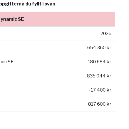
gifterna du fyllt i ovan
Dynamic SE
2026
654 360 kr
mic SE
180 684 kr
835 044 kr
-17 400 kr
817 600 kr