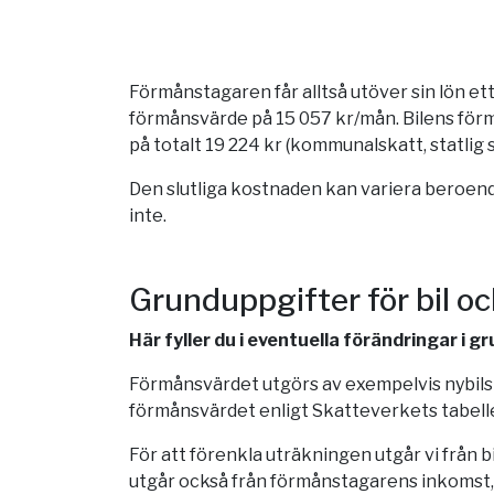
Förmånstagaren får alltså utöver sin lön et
förmånsvärde på 15 057 kr/mån. Bilens för
på totalt 19 224 kr (kommunalskatt, statlig
Den slutliga kostnaden kan variera beroende
inte.
Grunduppgifter för bil o
Här fyller du i eventuella förändringar i 
Förmånsvärdet utgörs av exempelvis nybilspr
förmånsvärdet enligt Skatteverkets tabelle
För att förenkla uträkningen utgår vi från 
utgår också från förmånstagarens inkomst,