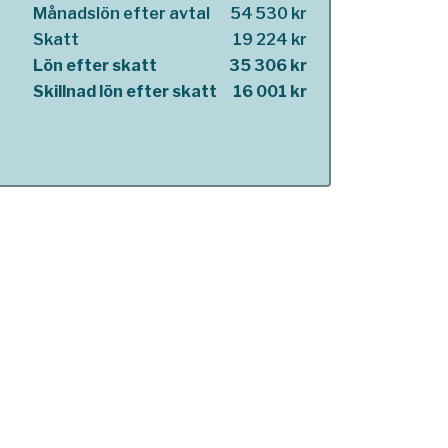
Månadslön efter avtal
54 530 kr
Skatt
19 224 kr
Lön efter skatt
35 306 kr
Skillnad lön efter skatt
16 001 kr