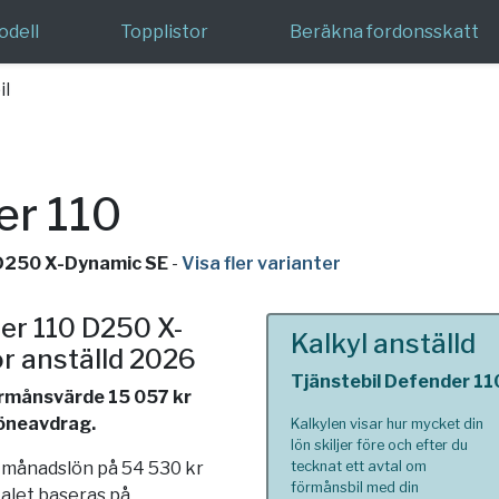
odell
Topplistor
Beräkna fordonsskatt
il
er 110
 D250 X-Dynamic SE
-
Visa fler varianter
er 110 D250 X-
Kalkyl anställd
r anställd 2026
Tjänstebil Defender 1
förmånsvärde 15 057 kr
löneavdrag.
Kalkylen visar hur mycket din
lön skiljer före och efter du
n månadslön på 54 530 kr
tecknat ett avtal om
förmånsbil med din
talet baseras på