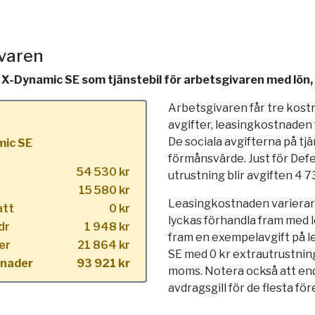
ivaren
-Dynamic SE som tjänstebil för arbetsgivaren med lön, l
Arbetsgivaren får tre kost
avgifter, leasingkostnaden
De sociala avgifterna på tj
mic SE
förmånsvärde. Just för Def
54 530 kr
utrustning blir avgiften 4 
15 580 kr
Leasingkostnaden varierar s
att
0 kr
lyckas förhandla fram med l
dr
1 948 kr
fram en exempelavgift på l
er
21 864 kr
SE med 0 kr extrautrustning
tnader
93 921 kr
moms. Notera också att end
avdragsgill för de flesta för