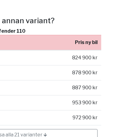
n annan variant?
efender 110
Pris ny bil
824 900 kr
878 900 kr
887 900 kr
953 900 kr
972 900 kr
isa alla 21 varianter 🡳