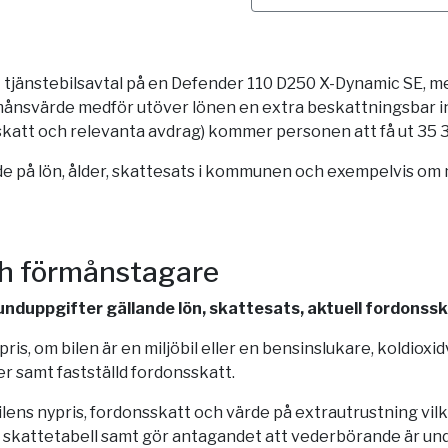
t tjänstebilsavtal på en Defender 110 D250 X-Dynamic SE, me
månsvärde medför utöver lönen en extra beskattningsbar in
 skatt och relevanta avdrag) kommer personen att få ut 35 3
 på lön, ålder, skattesats i kommunen och exempelvis om man
ch förmånstagare
grunduppgifter gällande lön, skattesats, aktuell fordonss
is, om bilen är en miljöbil eller en bensinslukare, koldioxi
r samt fastställd fordonsskatt.
bilens nypris, fordonsskatt och värde på extrautrustning vi
 skattetabell samt gör antagandet att vederbörande är und