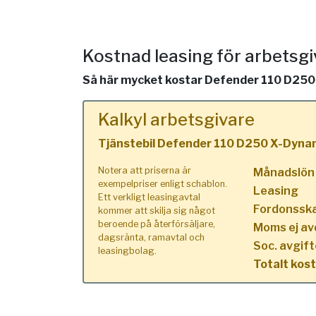
Kostnad leasing för arbetsg
Så här mycket kostar Defender 110 D250 X
Kalkyl arbetsgivare
Tjänstebil Defender 110 D250 X-Dyna
Notera att priserna är
Månadslön
exempelpriser enligt schablon.
Leasing
Ett verkligt leasingavtal
Fordonssk
kommer att skilja sig något
beroende på återförsäljare,
Moms ej av
dagsränta, ramavtal och
Soc. avgift
leasingbolag.
Totalt kos