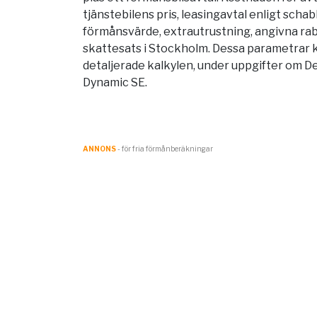
tjänstebilens pris, leasingavtal enligt scha
förmånsvärde, extrautrustning, angivna rab
skattesats i
Stockholm
. Dessa parametrar 
detaljerade kalkylen, under uppgifter om D
Dynamic SE.
ANNONS
- för fria förmånberäkningar