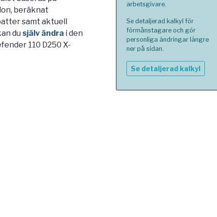
arbetsgivare.
blon, beräknat
atter samt aktuell
Se detaljerad kalkyl för
förmånstagare och gör
kan du
själv ändra
i den
personliga ändringar längre
efender 110 D250 X-
ner på sidan.
Se detaljerad kalkyl