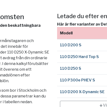
nkomsten
Letade du efter e
Här är fler varianter av D
v den beskattningbara
Modell
förmånstagaren och
110 D200 S
det innebär för
ender 110 D250 X-Dynamic SE
110 D250 Hard Top S
 avdrag från din ordinarie
 I denna kalkyl förutsätter
110 D250 S
it överens om ett
ånadslönen efter
110 P300e PHEV S
dslön.
 som bor i
Stockholm
och
110 D200 X-Dynamic SE
a dessa parametrar kan du
r i tabellen nedan.
🡳 V