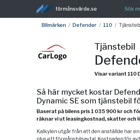
förmånsvärde.se
Sök m
Bilmärken
Defender
110
Tjänsteb
Tjänstebil
Defend
Visar variant 110
Så här mycket kostar Defend
Dynamic SE som tjänstebil fö
Baserat på bilens pris 1 035 900 kr och 
räknar vi ut leasingkostnad, skatter och 
Kalkylen utgår från att den anställde har e
plus ett förmånsbilsavtal. Kostnaden för av