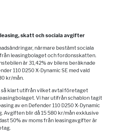
easing, skatt och sociala avgifter
nadsändringar, närmare bestämt sociala
 från leasingbolaget och fordonsskatten.
änstebilen är 31,42% av bilens beräknade
ender 110 D250 X-Dynamic SE med vald
730 kr/mån.
å klart utifrån vilket avtal företaget
easingbolaget. Vi har utifrån schablon tagit
easing av en Defender 110 D250 X-Dynamic
. Avgiften blir då 15 580 kr/mån exklusive
ast 50% av moms från leasingavgifter är
etag.