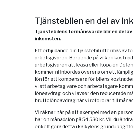
Tjänstebilen en del av i
Tjänstebilens förmånsvärde blir en del a
inkomsten.
Ett erbjudande om tjänstebil utformas av 
arbetsgivaren. Beroende på vilken kostnad 
arbetsgivaren att leasa eller köpa en Def
kommer ni inbördes överens om ett lämpligt
lön för att kompensera för bilens kostnader.
vi att arbetsgivare och arbetstagare komm
löneavdrag, och vi avser den reducerade m
bruttolöneavdrag när vi refererar till måna
Vi räknar här på ett exempel med en person
har en månadslön på 54 530 kr. Vill du ändr
enkelt göra detta i kalkylens grunduppgifte