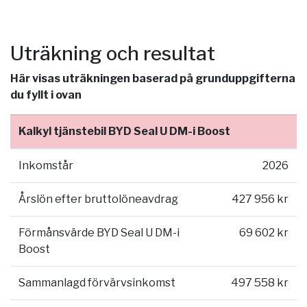
Uträkning och resultat
Här visas uträkningen baserad på grunduppgifterna
du fyllt i ovan
Kalkyl tjänstebil BYD Seal U DM-i Boost
Inkomstår
2026
Årslön efter bruttolöneavdrag
427 956 kr
Förmånsvärde BYD Seal U DM-i
69 602 kr
Boost
Sammanlagd förvärvsinkomst
497 558 kr