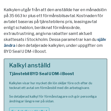
Kalkylen utgår från att den anställde har en månadslön
på 35 663 kr plus ett förmånsbilsavtal. Kostnaden för
avtalet baseras på tjänstebilens pris, leasingavtal
enligt schablon, beräknat förmånsvärde,
extrautrustning, angivna rabatter samt aktuell
skattesats i
Stockholm
. Dessa parametrar kan du
själv
ändra
i den detaljerade kalkylen, under uppgifter om
BYD Seal U DM-i Boost.
Kalkyl anställd
Tjänstebil BYD Seal U DM-i Boost
Kalkylen visar hur mycket din lön skiljer före och efter du
tecknat ett avtal om förmånsbil med din arbetsgivare.
Se detaljerad kalkyl för förmånstagare och gör personliga
ändringar längre ner på sidan.