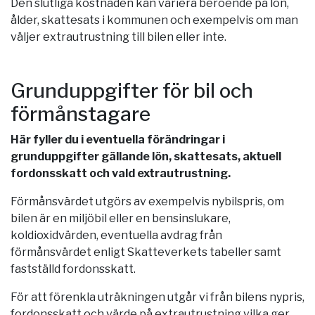
Den slutliga kostnaden kan variera beroende på lön,
ålder, skattesats i kommunen och exempelvis om man
väljer extrautrustning till bilen eller inte.
Grunduppgifter för bil och
förmånstagare
Här fyller du i eventuella förändringar i
grunduppgifter gällande lön, skattesats, aktuell
fordonsskatt och vald extrautrustning.
Förmånsvärdet utgörs av exempelvis nybilspris, om
bilen är en miljöbil eller en bensinslukare,
koldioxidvärden, eventuella avdrag från
förmånsvärdet enligt Skatteverkets tabeller samt
fastställd fordonsskatt.
För att förenkla uträkningen utgår vi från bilens nypris,
fordonsskatt och värde på extrautrustning vilka ger