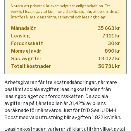
Notera att priserna är exempelpriser enligt schablon. Ett
verkligt leasingavtal kommer att skilja sig något beroende på
återförsäljare, dagsränta, ramavtal och leasingbolag.
Månadslön
35 663 kr
Leasing
7 121 kr
Fordonsskatt
30 kr
Moms ej avdr
890 kr
Soc. avgifter
13 027 kr
Totalt kostnader
56 731 kr
Arbetsgivaren får tre kostnadsändringar, närmare
bestämt sociala avgifter, leasingkostnaden från
leasingbolaget och fordonsskatten. De sociala
avgifterna på tjänstebilen är 31,42% av bilens
beräknade förmånsvärde. Just för BYD Seal U DM-i
Boost med vald utrustning blir avgiften 1 822 kr/mån.
Leasingkostnaden varierar så klart utifrån vilket avtal