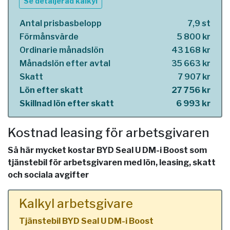
Se detaljerad kalkyl
Antal prisbasbelopp
7,9 st
Förmånsvärde
5 800 kr
Ordinarie månadslön
43 168 kr
Månadslön efter avtal
35 663 kr
Skatt
7 907 kr
Lön efter skatt
27 756 kr
Skillnad lön efter skatt
6 993 kr
Kostnad leasing för arbetsgivaren
Så här mycket kostar BYD Seal U DM-i Boost som
tjänstebil för arbetsgivaren med lön, leasing, skatt
och sociala avgifter
Kalkyl arbetsgivare
Tjänstebil BYD Seal U DM-i Boost