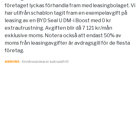
företaget lyckas förhandla fram med leasingbolaget. Vi
har utifrån schablon tagit fram en exempelavgift på
leasing av en BYD Seal U DM-i Boost med 0 kr
extrautrustning. Avgiften blir då 7 121 kr/mån
exklusive moms. Notera också att endast 50% av
moms från leasingavgifter är avdragsgill för de flesta
företag.
ANNONS
- förmånsvärde.se är kostnadsfritt