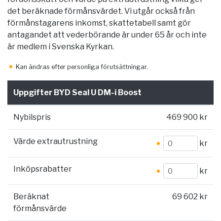
det beräknade förmånsvärdet. Vi utgår också från
förmånstagarens inkomst, skattetabell samt gör
antagandet att vederbörande är under 65 år och inte
är medlem i Svenska Kyrkan.
Kan ändras efter personliga förutsättningar.
Uppgifter BYD Seal U DM-i Boost
Nybilspris
469 900 kr
Värde extrautrustning
kr
Inköpsrabatter
kr
Beräknat
69 602 kr
förmånsvärde