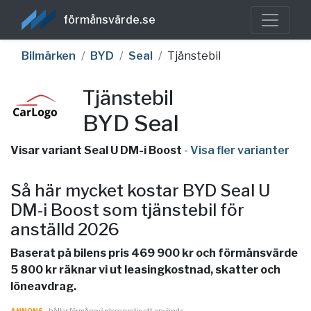
förmånsvärde.se
Bilmärken
BYD
Seal
Tjänstebil
Tjänstebil
BYD Seal
Visar variant Seal U DM-i Boost
-
Visa fler varianter
Så här mycket kostar BYD Seal U
DM-i Boost som tjänstebil för
anställd 2026
Baserat på bilens pris 469 900 kr och förmånsvärde
5 800 kr räknar vi ut leasingkostnad, skatter och
löneavdrag.