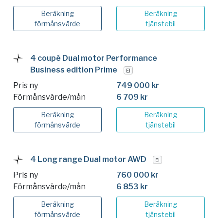
Beräkning
Beräkning
förmånsvärde
tjänstebil
4 coupé Dual motor Performance
Business edition Prime
El
Pris ny
749 000 kr
Förmånsvärde/mån
6 709 kr
Beräkning
Beräkning
förmånsvärde
tjänstebil
4 Long range Dual motor AWD
El
Pris ny
760 000 kr
Förmånsvärde/mån
6 853 kr
Beräkning
Beräkning
förmånsvärde
tjänstebil