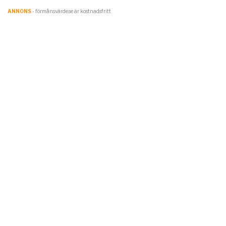
ANNONS
- förmånsvärde.se är kostnadsfritt