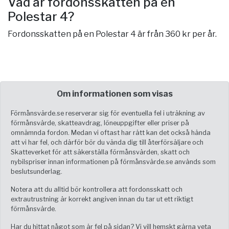
Vad är fordonsskatten på en
Polestar 4?
Fordonsskatten på en Polestar 4 är från 360 kr per år.
Om informationen som visas
Förmånsvärde.se reserverar sig för eventuella fel i uträkning av
förmånsvärde, skatteavdrag, löneuppgifter eller priser på
omnämnda fordon. Medan vi oftast har rätt kan det också hända
att vi har fel, och därför bör du vända dig till återförsäljare och
Skatteverket för att säkerställa förmånsvärden, skatt och
nybilspriser innan informationen på förmånsvärde.se används som
beslutsunderlag.
Notera att du alltid bör kontrollera att fordonsskatt och
extrautrustning är korrekt angiven innan du tar ut ett riktigt
förmånsvärde.
Har du hittat något som är fel på sidan? Vi vill hemskt gärna veta