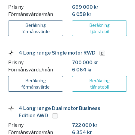
Pris ny
699 000 kr
Förmånsvärde/mån
6 058 kr
Beräkning
Beräkning
förmånsvärde
tjänstebil
4 Long range Single motor RWD
El
Pris ny
700 000 kr
Förmånsvärde/mån
6 064 kr
Beräkning
Beräkning
förmånsvärde
tjänstebil
4 Long range Dual motor Business
Edition AWD
El
Pris ny
722 000 kr
Förmånsvärde/mån
6 354 kr