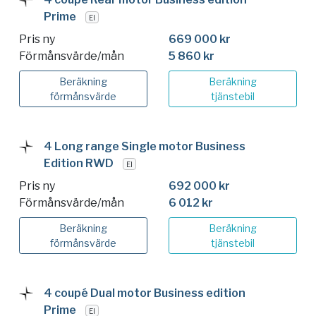
Prime
El
Pris ny
669 000 kr
Förmånsvärde/mån
5 860 kr
Beräkning
Beräkning
förmånsvärde
tjänstebil
4 Long range Single motor Business
Edition RWD
El
Pris ny
692 000 kr
Förmånsvärde/mån
6 012 kr
Beräkning
Beräkning
förmånsvärde
tjänstebil
4 coupé Dual motor Business edition
Prime
El