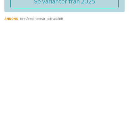
Se varianter från 2025
ANNONS
- förmånsvärde.se är kostnadsfritt