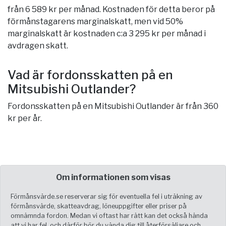
från 6 589 kr per månad. Kostnaden för detta beror på
förmånstagarens marginalskatt, men vid 50%
marginalskatt är kostnaden c:a 3 295 kr per månad i
avdragen skatt.
Vad är fordonsskatten på en
Mitsubishi Outlander?
Fordonsskatten på en Mitsubishi Outlander är från 360
kr per år.
Om informationen som visas
Förmånsvärde.se reserverar sig för eventuella fel i uträkning av
förmånsvärde, skatteavdrag, löneuppgifter eller priser på
omnämnda fordon. Medan vi oftast har rätt kan det också hända
att vi har fel, och därför bör du vända dig till återförsäljare och