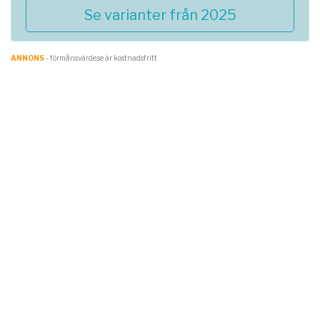
Se varianter från 2025
ANNONS
- förmånsvärde.se är kostnadsfritt