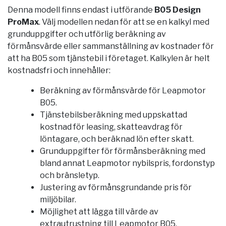
Denna modell finns endast i utförande
B05 Design
ProMax
. Välj modellen nedan för att se en kalkyl med
grunduppgifter och utförlig beräkning av
förmånsvärde eller sammanställning av kostnader för
att ha B05 som tjänstebil i företaget. Kalkylen är helt
kostnadsfri och innehåller:
Beräkning av förmånsvärde för Leapmotor
B05.
Tjänstebilsberäkning med uppskattad
kostnad för leasing, skatteavdrag för
löntagare, och beräknad lön efter skatt.
Grunduppgifter för förmånsberäkning med
bland annat Leapmotor nybilspris, fordonstyp
och bränsletyp.
Justering av förmånsgrundande pris för
miljöbilar.
Möjlighet att lägga till värde av
extrautrustning till Leapmotor B05.