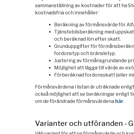
sammanställning av kostnader för att ha Stel
kostnadsfria och innehåller:
Beräkning av förmånsvärde för Alf
Tjänstebilsberäkning med uppskatt
och beräknad lön efter skatt.
Grunduppgifter för förmånsberäkni
fordonstyp och bränsletyp.
Justering av förmånsgrundande pris 
Möjlighet att lägga till värde av ext
Förberäknad fordonsskatt (eller möjl
Förmånsvärdena i listan är uträknade enligt 
också möjlighet att se beräkningar enligt tid
om de förändrade förmånsvärdena
här
.
Varianter och utföranden - 
Välj variant för att se förmånsvärde och kos