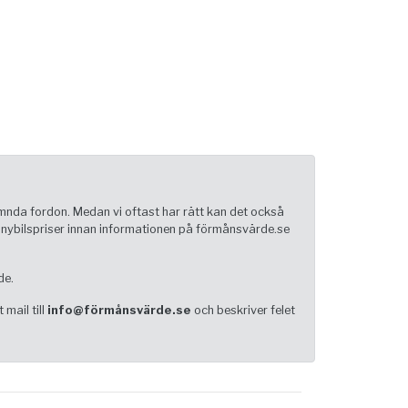
ämnda fordon. Medan vi oftast har rätt kan det också
ch nybilspriser innan informationen på förmånsvärde.se
de.
 mail till
info@förmånsvärde.se
och beskriver felet