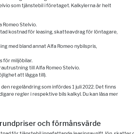
vio som tjänstebil i företaget. Kalkylerna är helt
a Romeo Stelvio.
ad kostnad för leasing, skatteavdrag för löntagare,
ng med bland annat Alfa Romeo nybilspris,
för miljöbilar.
rautrustning till Alfa Romeo Stelvio.
ighet att lägga till).
den regeländring som infördes 1 juli 2022. Det finns
igare regler i respektive bils kalkyl. Du kan läsa mer
Grundpriser och förmånsvärde
tnad för tjänstebil innefattande leasingavgift, lön, skatter 