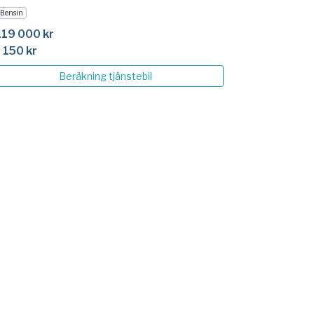
Bensin
119 000 kr
 150 kr
Beräkning
tjänstebil