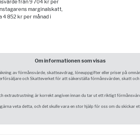
svärde från 9 704 kr per
nstagarens marginalskatt,
 4 852 kr per månad i
Om informationen som visas
träkning av förmånsvärde, skatteavdrag, löneuppgifter eller priser på omn
 återförsäljare och Skatteverket för att säkerställa förmånsvärden, skatt o
ch extrautrustning är korrekt angiven innan du tar ut ett riktigt förmånsvär
gärna veta detta, och det skulle vara en stor hjälp för oss om du skickar ett