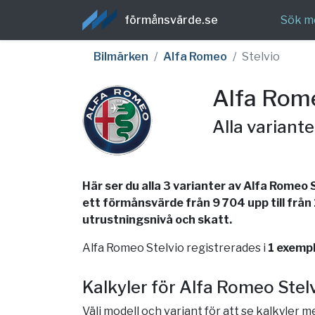
förmånsvärde.se
Sök m
Bilmärken
Alfa Romeo
Stelvio
Alfa Rom
Alla variant
Här ser du alla 3 varianter av Alfa Romeo 
ett förmånsvärde från 9 704 upp till från
utrustningsnivå och skatt.
Alfa Romeo Stelvio registrerades i
1 exemp
Kalkyler för Alfa Romeo Stel
Välj modell och variant för att se kalkyler 