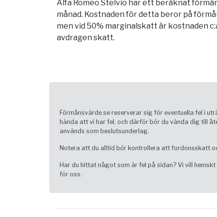
Alfa Romeo Stelvio har ett beräknat förmån
månad. Kostnaden för detta beror på förmå
men vid 50% marginalskatt är kostnaden c:a
avdragen skatt.
Förmånsvärde.se reserverar sig för eventuella fel i u
hända att vi har fel, och därför bör du vända dig till
används som beslutsunderlag.
Notera att du alltid bör kontrollera att fordonsskatt o
Har du hittat något som är fel på sidan? Vi vill hemskt 
för oss.