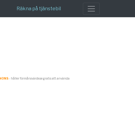
Räkna på tjänstebil
NONS
- håller förmånsvärde.se gratis att använda