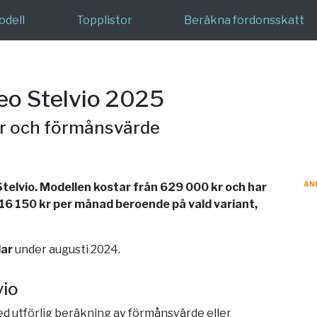
odell
Topplistor
Beräkna fordonsskatt
eo Stelvio 2025
er och förmånsvärde
AN
Stelvio. Modellen kostar från 629 000 kr och har
 16 150 kr per månad beroende på vald variant,
lar
under augusti 2024.
vio
med utförlig beräkning av förmånsvärde eller