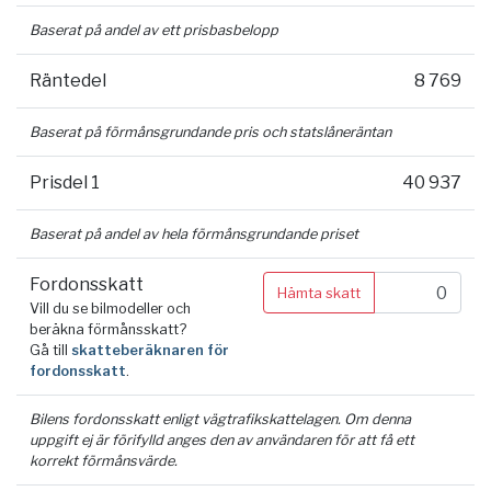
Baserat på andel av ett prisbasbelopp
Räntedel
8 769
Baserat på förmånsgrundande pris och statslåneräntan
Prisdel 1
40 937
Baserat på andel av hela förmånsgrundande priset
Fordonsskatt
Hämta skatt
Vill du se bilmodeller och
beräkna förmånsskatt?
Gå till
skatteberäknaren för
fordonsskatt
.
Bilens fordonsskatt enligt vägtrafikskattelagen. Om denna
uppgift ej är förifylld anges den av användaren för att få ett
korrekt förmånsvärde.