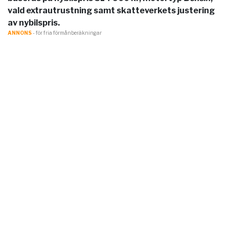
vald extrautrustning samt skatteverkets justering
av nybilspris.
ANNONS
- för fria förmånberäkningar