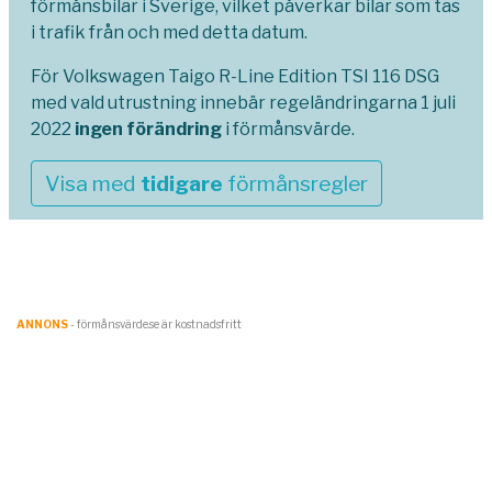
förmånsbilar i Sverige, vilket påverkar bilar som tas
i trafik från och med detta datum.
För Volkswagen Taigo R-Line Edition TSI 116 DSG
med vald utrustning innebär regeländringarna 1 juli
2022
ingen förändring
i förmånsvärde.
Visa med
tidigare
förmånsregler
ANNONS
- förmånsvärde.se är kostnadsfritt