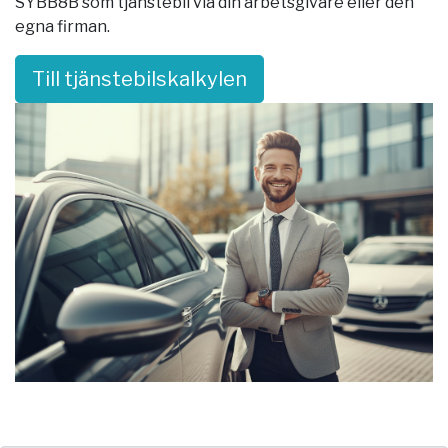
SYBB8B som tjänstebil via din arbetsgivare eller den
egna firman.
Till tjänstebilskalkylen