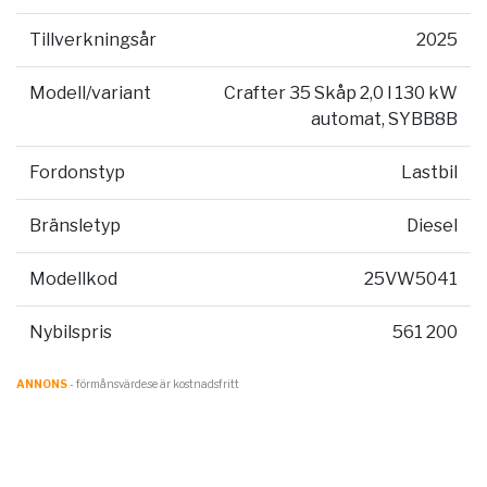
Tillverkningsår
2025
Modell/variant
Crafter 35 Skåp 2,0 l 130 kW
automat, SYBB8B
Fordonstyp
Lastbil
Bränsletyp
Diesel
Modellkod
25VW5041
Nybilspris
561 200
ANNONS
- förmånsvärde.se är kostnadsfritt