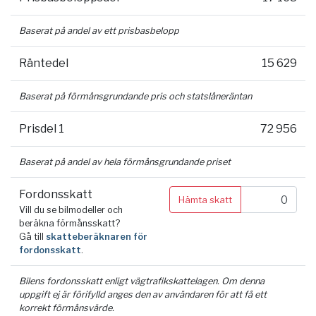
Baserat på andel av ett prisbasbelopp
Räntedel
15 629
Baserat på förmånsgrundande pris och statslåneräntan
Prisdel 1
72 956
Baserat på andel av hela förmånsgrundande priset
Fordonsskatt
Hämta skatt
Vill du se bilmodeller och
beräkna förmånsskatt?
Gå till
skatteberäknaren för
fordonsskatt
.
Bilens fordonsskatt enligt vägtrafikskattelagen. Om denna
uppgift ej är förifylld anges den av användaren för att få ett
korrekt förmånsvärde.