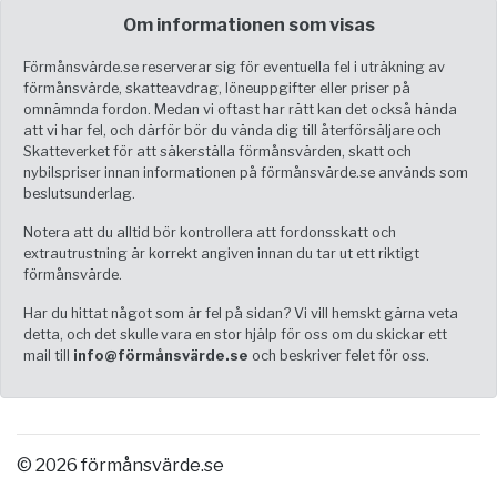
Om informationen som visas
Förmånsvärde.se reserverar sig för eventuella fel i uträkning av
förmånsvärde, skatteavdrag, löneuppgifter eller priser på
omnämnda fordon. Medan vi oftast har rätt kan det också hända
att vi har fel, och därför bör du vända dig till återförsäljare och
Skatteverket för att säkerställa förmånsvärden, skatt och
nybilspriser innan informationen på förmånsvärde.se används som
beslutsunderlag.
Notera att du alltid bör kontrollera att fordonsskatt och
extrautrustning är korrekt angiven innan du tar ut ett riktigt
förmånsvärde.
Har du hittat något som är fel på sidan? Vi vill hemskt gärna veta
detta, och det skulle vara en stor hjälp för oss om du skickar ett
mail till
info@förmånsvärde.se
och beskriver felet för oss.
© 2026 förmånsvärde.se