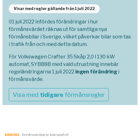
Visar med regler gällande från 1 juli 2022
01 juli 2022 infördes förändringar i hur
förmånsvärdet räknas ut för samtliga nya
förmånsbilar i Sverige, vilket påverkar bilar som tas
i trafik från och med detta datum.
För Volkswagen Crafter 35 Skåp 2,0 l 130 kW
automat, SYBB8B med vald utrustning innebär
regeländringarna 1 juli 2022
ingen förändring
i
förmånsvärde.
Visa med
tidigare
förmånsregler
ANNONS
- förmånsvärde.se är kostnadsfritt