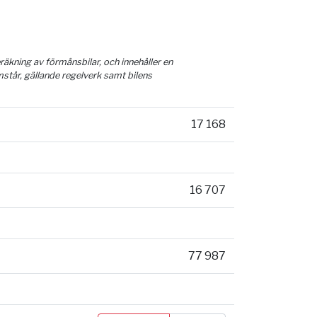
äkning av förmånsbilar, och innehåller en
mstår, gällande regelverk samt bilens
17 168
16 707
77 987