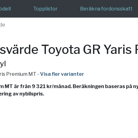
odell
Topplistor
Beräkna fordonsskatt
de
svärde Toyota GR Yari
yl
aris Premium MT
-
Visa fler varianter
 MT är från 9 321 kr/månad. Beräkningen baseras på ny
ing av nybilspris.