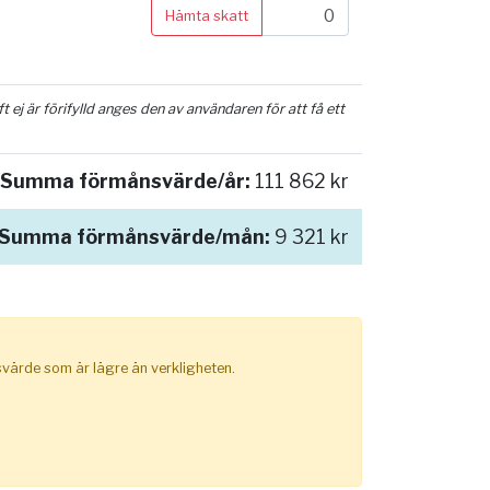
Hämta skatt
ej är förifylld anges den av användaren för att få ett
Summa förmånsvärde/år:
111 862 kr
Summa förmånsvärde/mån:
9 321 kr
nsvärde som är lägre än verkligheten.