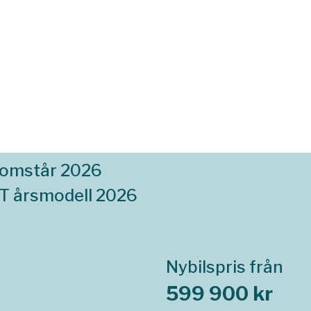
komstår 2026
T årsmodell 2026
Nybilspris från
599 900 kr