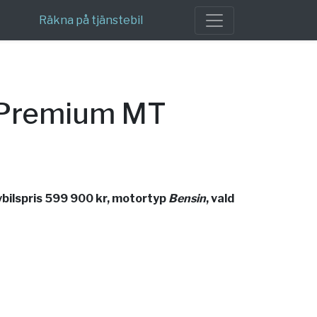
Räkna på tjänstebil
s Premium MT
bilspris 599 900 kr, motortyp
Bensin
, vald