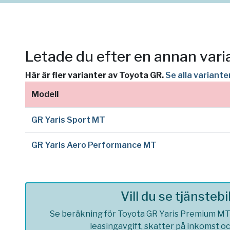
Letade du efter en annan vari
Här är fler varianter av Toyota GR.
Se alla variant
Modell
GR Yaris Sport MT
GR Yaris Aero Performance MT
Vill du se tjänsteb
Se beräkning för Toyota GR Yaris Premium MT s
leasingavgift, skatter på inkomst o