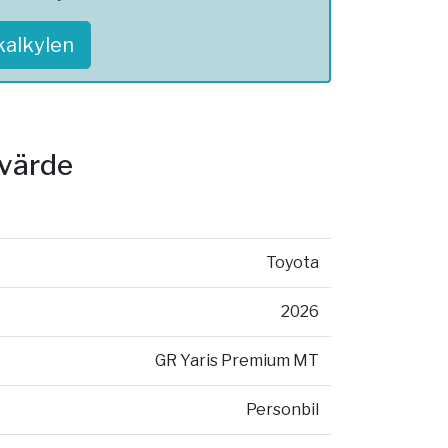
skalkylen
svärde
Toyota
2026
GR Yaris Premium MT
Personbil