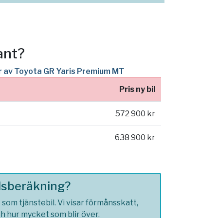
ant?
er av Toyota GR Yaris Premium MT
Pris ny bil
572 900 kr
638 900 kr
ilsberäkning?
om tjänstebil. Vi visar förmånsskatt,
ch hur mycket som blir över.