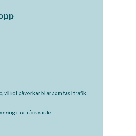
lopp
 vilket påverkar bilar som tas i trafik
ndring
i förmånsvärde.