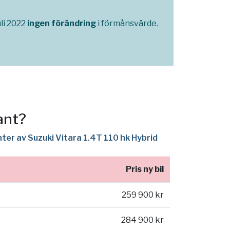
li 2022
ingen förändring
i förmånsvärde.
ant?
nter av Suzuki Vitara 1.4T 110 hk Hybrid
Pris ny bil
259 900 kr
284 900 kr