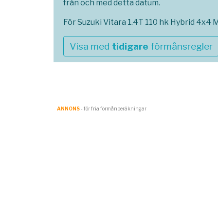
från och med detta datum.
För Suzuki Vitara 1.4T 110 hk Hybrid 4x4 
Visa med
tidigare
förmånsregler
ANNONS
- för fria förmånberäkningar