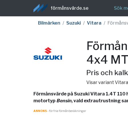
förmånsvärde.se
Sök m
Bilmärken
Suzuki
Vitara
Förmåns
Förmåns
4x4 MT
Pris och kalk
Visar variant Vitar
Förmånsvärde på Suzuki Vitara 1.4T 110 h
motortyp
Bensin
, vald extrautrustning sa
ANNONS
- för fria förmånberäkningar