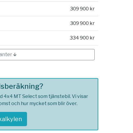
309 900 kr
309 900 kr
334 900 kr
ianter 🡳
ilsberäkning?
d 4x4 MT Select som tjänstebil. Vi visar
komst och hur mycket som blir över.
skalkylen