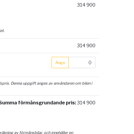
314 900
et.
314 900
Ange
ilspris. Denna uppgift anges av användaren om bilen i
Summa förmånsgrundande pris:
314 900
äkning av förmånsbilar, och innehåller en