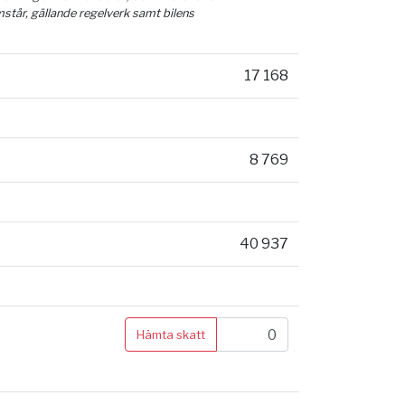
mstår, gällande regelverk samt bilens
17 168
8 769
40 937
Hämta skatt