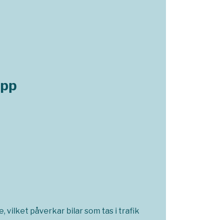
opp
 vilket påverkar bilar som tas i trafik