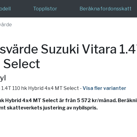
odell
Topplistor
Beräkna fordonsskatt
värde
värde Suzuki Vitara 1.4
 Select
yl
a 1.4T 110 hk Hybrid 4x4 MT Select
-
Visa fler varianter
k Hybrid 4x4 MT Select är från 5 572 kr/månad. Beräknin
mt skatteverkets justering av nybilspris.