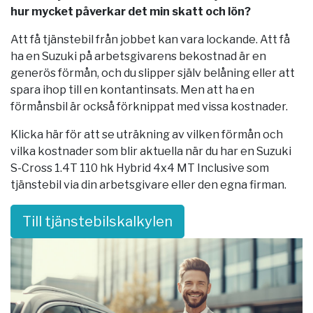
hur mycket påverkar det min skatt och lön?
Att få tjänstebil från jobbet kan vara lockande. Att få
ha en Suzuki på arbetsgivarens bekostnad är en
generös förmån, och du slipper själv belåning eller att
spara ihop till en kontantinsats. Men att ha en
förmånsbil är också förknippat med vissa kostnader.
Klicka här för att se uträkning av vilken förmån och
vilka kostnader som blir aktuella när du har en Suzuki
S-Cross 1.4T 110 hk Hybrid 4x4 MT Inclusive som
tjänstebil via din arbetsgivare eller den egna firman.
Till tjänstebilskalkylen