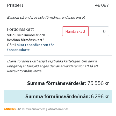
Prisdel 1
48 087
Baserat på andel av hela förmånsgrundande priset
Fordonsskatt
Hämta skatt
Vill du se bilmodeller och
beräkna förmånsskatt?
Gå till
skatteberäknaren för
fordonsskatt
.
Bilens fordonsskatt enligt vägtrafikskattelagen. Om denna
uppgift ej är förifylld anges den av användaren för att få ett
korrekt förmånsvärde.
Summa förmånsvärde/år:
75 556 kr
Summa förmånsvärde/mån:
6 296 kr
ANNONS
- håller förmånsvärde.se gratis att använda