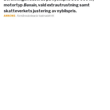
motortyp
Bensin
, vald extrautrustning samt
skatteverkets justering av nybilspris.
ANNONS
- förmånsvärde.se är kostnadsfritt