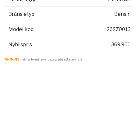
Bränsletyp
Bensin
Modellkod
26SZ0013
Nybilspris
369 900
ANNONS
- håller förmånsvärde.se gratis att använda