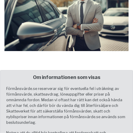
Om informationen som visas
Förmånsvärde.se reserverar sig för eventuella fel i uträkning av
förmånsvärde, skatteavdrag, löneuppgifter eller priser på
omnämnda fordon. Medan vi oftast har rätt kan det också hända
att vi har fel, och därför bör du vända dig till återförsäljare och
Skatteverket för att säkerställa förmånsvärden, skatt och
nybilspriser innan informationen på förmånsvärde.se används som
beslutsunderlag.
Notera att du alltid bör kontrollera att fordonsskatt och