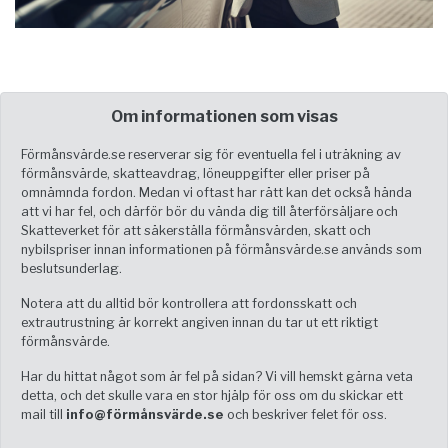
Om informationen som visas
Förmånsvärde.se reserverar sig för eventuella fel i uträkning av
förmånsvärde, skatteavdrag, löneuppgifter eller priser på
omnämnda fordon. Medan vi oftast har rätt kan det också hända
att vi har fel, och därför bör du vända dig till återförsäljare och
Skatteverket för att säkerställa förmånsvärden, skatt och
nybilspriser innan informationen på förmånsvärde.se används som
beslutsunderlag.
Notera att du alltid bör kontrollera att fordonsskatt och
extrautrustning är korrekt angiven innan du tar ut ett riktigt
förmånsvärde.
Har du hittat något som är fel på sidan? Vi vill hemskt gärna veta
detta, och det skulle vara en stor hjälp för oss om du skickar ett
mail till
info@förmånsvärde.se
och beskriver felet för oss.