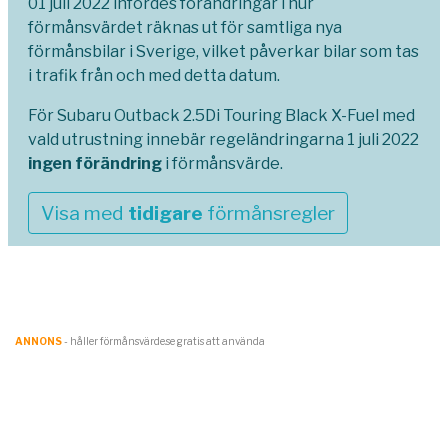
01 juli 2022 infördes förändringar i hur
förmånsvärdet räknas ut för samtliga nya
förmånsbilar i Sverige, vilket påverkar bilar som tas
i trafik från och med detta datum.
För Subaru Outback 2.5Di Touring Black X-Fuel med
vald utrustning innebär regeländringarna 1 juli 2022
ingen förändring
i förmånsvärde.
Visa med
tidigare
förmånsregler
ANNONS
- håller förmånsvärde.se gratis att använda