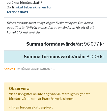
beräkna förmånsskatt?
Gå till
skatteberäknaren för
fordonsskatt
.
Bilens fordonsskatt enligt vägtrafikskattelagen. Om denna
uppgift ej är förifylld anges den av användaren för att få ett
korrekt förmånsvärde.
Summa förmånsvärde/år:
96 077 kr
Summa förmånsvärde/mån:
8 006 kr
ANNONS
- förmånsvärde.se är kostnadsfritt
Observera
Vissa uppgifter än inte angivna vilket troligtvis ger ett
förmånsvärde som är lägre än verkligheten.
- Ingen fordonsskatt angiven.