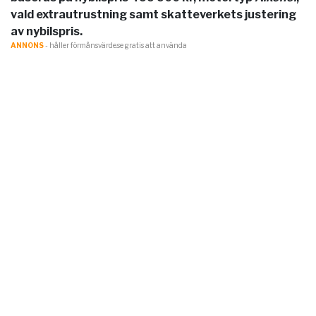
vald extrautrustning samt skatteverkets justering
av nybilspris.
ANNONS
- håller förmånsvärde.se gratis att använda