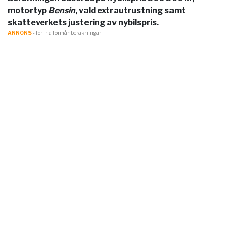
motortyp
Bensin
, vald extrautrustning samt
skatteverkets justering av nybilspris.
ANNONS
- för fria förmånberäkningar