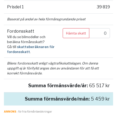
Prisdel 1
39 819
Baserat på andel av hela förmånsgrundande priset
Fordonsskatt
Hämta skatt
Vill du se bilmodeller och
beräkna förmånsskatt?
Gå till
skatteberäknaren för
fordonsskatt
.
Bilens fordonsskatt enligt vägtrafikskattelagen. Om denna
uppgift ej är förifylld anges den av användaren för att få ett
korrekt förmånsvärde.
Summa förmånsvärde/år:
65 517 kr
Summa förmånsvärde/mån:
5 459 kr
ANNONS
- för fria förmånberäkningar