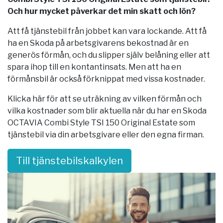
Och hur mycket påverkar det min skatt och lön?
Att få tjänstebil från jobbet kan vara lockande. Att få
ha en Skoda på arbetsgivarens bekostnad är en
generös förmån, och du slipper själv belåning eller att
spara ihop till en kontantinsats. Men att ha en
förmånsbil är också förknippat med vissa kostnader.
Klicka här för att se uträkning av vilken förmån och
vilka kostnader som blir aktuella när du har en Skoda
OCTAVIA Combi Style TSI 150 Original Estate som
tjänstebil via din arbetsgivare eller den egna firman.
Till tjänstebilskalkylen