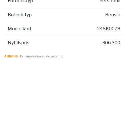
Fordonstyp
Personbil
Bränsletyp
Bensin
Modellkod
24SK0078
Nybilspris
306 300
ANNONS
- förmånsvärde.se är kostnadsfritt