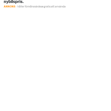
nybilspris.
ANNONS
- håller förmånsvärde.se gratis att använda