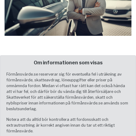
Om informationen som visas
Förmånsvärde.se reserverar sig för eventuella fel i uträkning av
förmånsvärde, skatteavdrag, löneuppgifter eller priser på
omnämnda fordon. Medan vi oftast har rätt kan det också hända
att vi har fel, och därför bör du vända dig till återförsäljare och
Skatteverket för att säkerställa förmånsvärden, skatt och
nybilspriser innan informationen på förmånsvärde.se används som
beslutsunderlag.
Notera att du alltid bör kontrollera att fordonsskatt och
extrautrustning är korrekt angiven innan du tar ut ett riktigt
förmånsvärde.