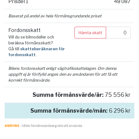
Prisdel 1
48 087
Baserat på andel av hela förmånsgrundande priset
Fordonsskatt
Hämta skatt
Vill du se bilmodeller och
beräkna förmånsskatt?
Gå till
skatteberäknaren för
fordonsskatt
.
Bilens fordonsskatt enligt vägtrafikskattelagen. Om denna
uppgift ej är förifylld anges den av användaren för att få ett
korrekt förmånsvärde.
Summa förmånsvärde/år:
75 556 kr
Summa förmånsvärde/mån:
6 296 kr
ANNONS
- håller förmånsvärde.se gratis att använda