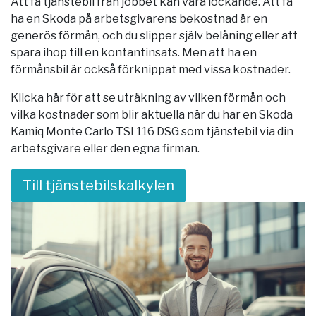
Att få tjänstebil från jobbet kan vara lockande. Att få
ha en Skoda på arbetsgivarens bekostnad är en
generös förmån, och du slipper själv belåning eller att
spara ihop till en kontantinsats. Men att ha en
förmånsbil är också förknippat med vissa kostnader.
Klicka här för att se uträkning av vilken förmån och
vilka kostnader som blir aktuella när du har en Skoda
Kamiq Monte Carlo TSI 116 DSG som tjänstebil via din
arbetsgivare eller den egna firman.
Till tjänstebilskalkylen