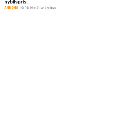
nybilspris.
ANNONS
- för fria förmånberäkningar