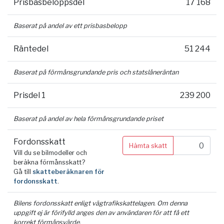
Prisbasbeloppsdel
17 168
Baserat på andel av ett prisbasbelopp
Räntedel
51 244
Baserat på förmånsgrundande pris och statslåneräntan
Prisdel 1
239 200
Baserat på andel av hela förmånsgrundande priset
Fordonsskatt
Hämta skatt
Vill du se bilmodeller och
beräkna förmånsskatt?
Gå till
skatteberäknaren för
fordonsskatt
.
Bilens fordonsskatt enligt vägtrafikskattelagen. Om denna
uppgift ej är förifylld anges den av användaren för att få ett
korrekt förmånsvärde.