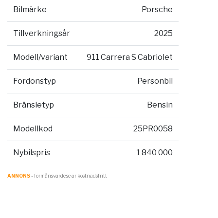
Bilmärke
Porsche
Tillverkningsår
2025
Modell/variant
911 Carrera S Cabriolet
Fordonstyp
Personbil
Bränsletyp
Bensin
Modellkod
25PR0058
Nybilspris
1 840 000
ANNONS
- förmånsvärde.se är kostnadsfritt