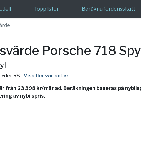
odell
Topplistor
Beräkna fordonsskatt
ärde
svärde Porsche 718 Spy
yl
Spyder RS
-
Visa fler varianter
r från 23 398 kr/månad. Beräkningen baseras på nybilsp
ing av nybilspris.