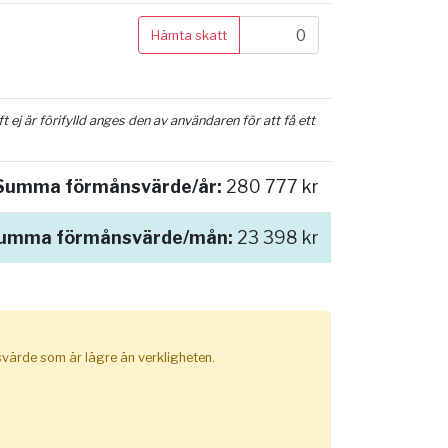
Hämta skatt
ej är förifylld anges den av användaren för att få ett
Summa förmånsvärde/år:
280 777 kr
umma förmånsvärde/mån:
23 398 kr
nsvärde som är lägre än verkligheten.