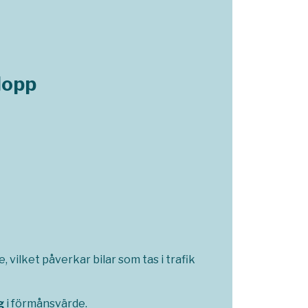
lopp
 vilket påverkar bilar som tas i trafik
g
i förmånsvärde.