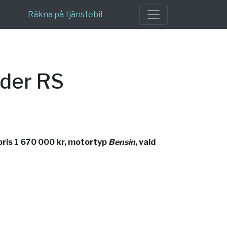
Räkna på tjänstebil
der RS
ris 1 670 000 kr, motortyp
Bensin
, vald