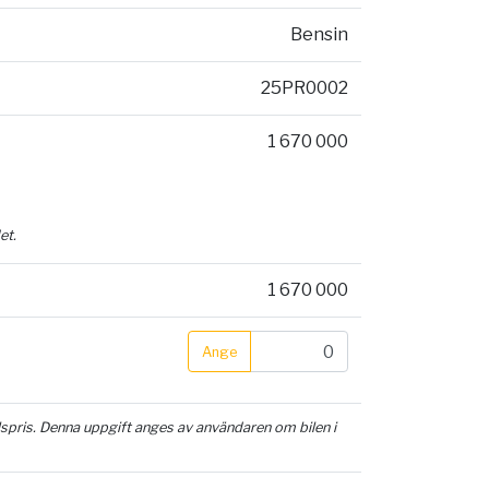
Bensin
25PR0002
1 670 000
et.
1 670 000
Ange
ilspris. Denna uppgift anges av användaren om bilen i