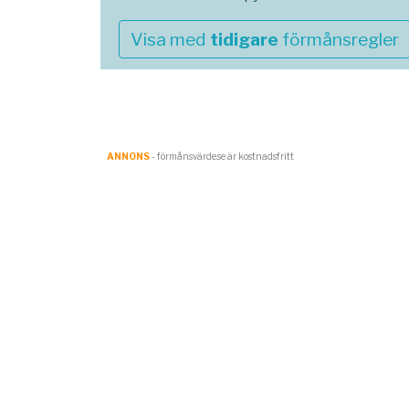
Visa med
tidigare
förmånsregler
ANNONS
- förmånsvärde.se är kostnadsfritt