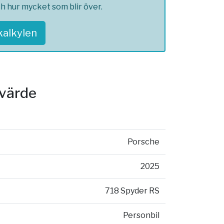
ch hur mycket som blir över.
skalkylen
svärde
Porsche
2025
718 Spyder RS
Personbil