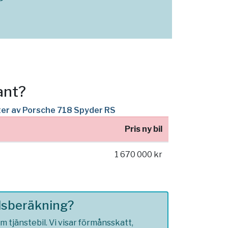
ant?
nter av Porsche 718 Spyder RS
Pris ny bil
1 670 000 kr
ilsberäkning?
 tjänstebil. Vi visar förmånsskatt,