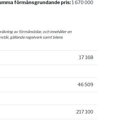
umma förmånsgrundande pris:
1 670 000
äkning av förmånsbilar, och innehåller en
mstår, gällande regelverk samt bilens
17 168
46 509
217 100