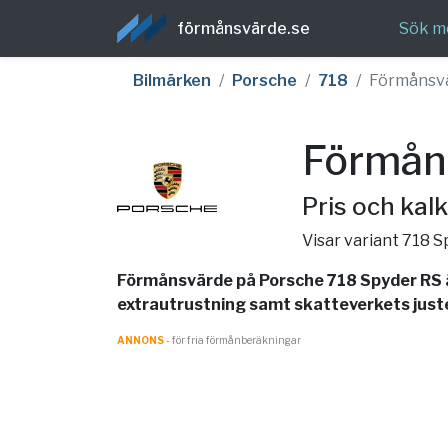
förmånsvärde.se
Sök m
Bilmärken
Porsche
718
Förmånsv
Förmån
Pris och kalk
Visar variant 718 
Förmånsvärde på Porsche 718 Spyder RS ä
extrautrustning samt skatteverkets juster
ANNONS
- för fria förmånberäkningar