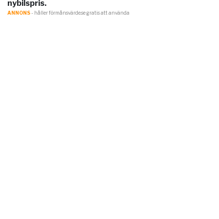
nybilspris.
ANNONS
- håller förmånsvärde.se gratis att använda