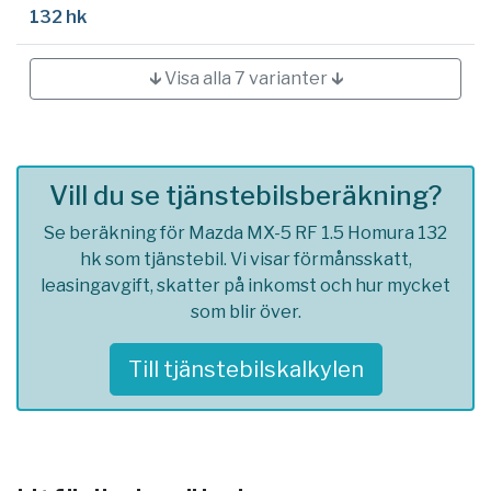
132 hk
🡳 Visa alla 7 varianter 🡳
Vill du se tjänstebilsberäkning?
Se beräkning för Mazda MX-5 RF 1.5 Homura 132
hk som tjänstebil. Vi visar förmånsskatt,
leasingavgift, skatter på inkomst och hur mycket
som blir över.
Till tjänstebilskalkylen