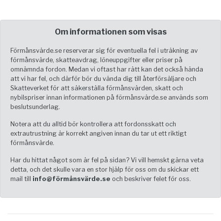
Om informationen som visas
Förmånsvärde.se reserverar sig för eventuella fel i uträkning av
förmånsvärde, skatteavdrag, löneuppgifter eller priser på
omnämnda fordon. Medan vi oftast har rätt kan det också hända
att vi har fel, och därför bör du vända dig till återförsäljare och
Skatteverket för att säkerställa förmånsvärden, skatt och
nybilspriser innan informationen på förmånsvärde.se används som
beslutsunderlag.
Notera att du alltid bör kontrollera att fordonsskatt och
extrautrustning är korrekt angiven innan du tar ut ett riktigt
förmånsvärde.
Har du hittat något som är fel på sidan? Vi vill hemskt gärna veta
detta, och det skulle vara en stor hjälp för oss om du skickar ett
mail till
info@förmånsvärde.se
och beskriver felet för oss.