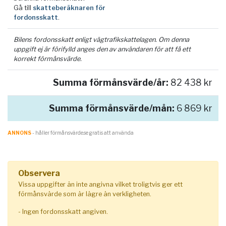
Gå till
skatteberäknaren för
fordonsskatt
.
Bilens fordonsskatt enligt vägtrafikskattelagen. Om denna
uppgift ej är förifylld anges den av användaren för att få ett
korrekt förmånsvärde.
Summa förmånsvärde/år:
82 438 kr
Summa förmånsvärde/mån:
6 869 kr
ANNONS
- håller förmånsvärde.se gratis att använda
Observera
Vissa uppgifter än inte angivna vilket troligtvis ger ett
förmånsvärde som är lägre än verkligheten.
- Ingen fordonsskatt angiven.