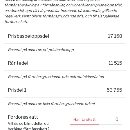
förmånsberäkning av förmånsbilar, och innehåller en prisbeloppsdel,
en räntedel, upp till två prisdelar beroende på inkomstår, gällande
regelverk samt bilens förmånsgrundande pris, och till sist gällande
fordonsskatt.
Prisbasbeloppsdel
17 168
Baserat på andel av ett prisbasbelopp
Räntedel
11 515
Baserat på förmånsgrundande pris och statslåneräntan
Prisdel 1
53 755
Baserat på andel av hela förmånsgrundande priset
Fordonsskatt
Hämta skatt
Vill du se bilmodeller och
beräkna förmånsskatt?