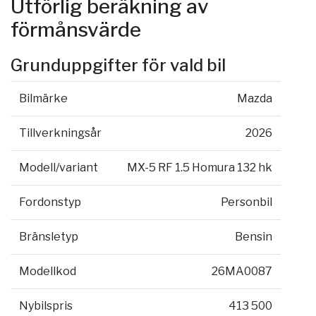
Utförlig beräkning av
förmånsvärde
Grunduppgifter för vald bil
Bilmärke
Mazda
Tillverkningsår
2026
Modell/variant
MX-5 RF 1.5 Homura 132 hk
Fordonstyp
Personbil
Bränsletyp
Bensin
Modellkod
26MA0087
Nybilspris
413 500