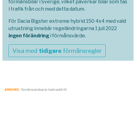
förmånsbilar i Sverige, vilket påverkar bilar som tas
i trafik från och med detta datum.
För Dacia Bigster extreme hybrid 150 4x4 med vald
utrustning innebär regeländringarna 1 juli 2022
ingen förändring
i förmånsvärde.
Visa med
tidigare
förmånsregler
ANNONS
- förmånsvärde.se är kostnadsfritt