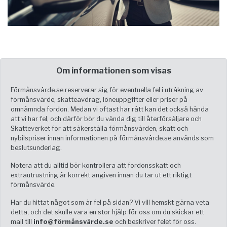
Om informationen som visas
Förmånsvärde.se reserverar sig för eventuella fel i uträkning av
förmånsvärde, skatteavdrag, löneuppgifter eller priser på
omnämnda fordon. Medan vi oftast har rätt kan det också hända
att vi har fel, och därför bör du vända dig till återförsäljare och
Skatteverket för att säkerställa förmånsvärden, skatt och
nybilspriser innan informationen på förmånsvärde.se används som
beslutsunderlag.
Notera att du alltid bör kontrollera att fordonsskatt och
extrautrustning är korrekt angiven innan du tar ut ett riktigt
förmånsvärde.
Har du hittat något som är fel på sidan? Vi vill hemskt gärna veta
detta, och det skulle vara en stor hjälp för oss om du skickar ett
mail till
info@förmånsvärde.se
och beskriver felet för oss.