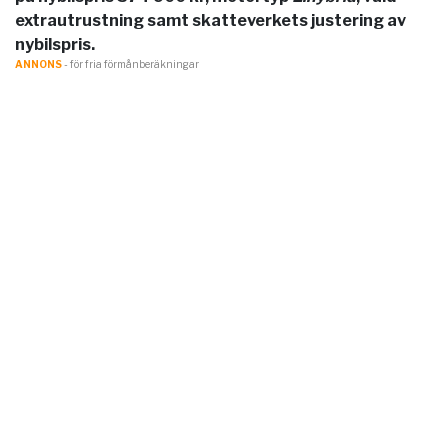
extrautrustning samt skatteverkets justering av
nybilspris.
ANNONS
- för fria förmånberäkningar