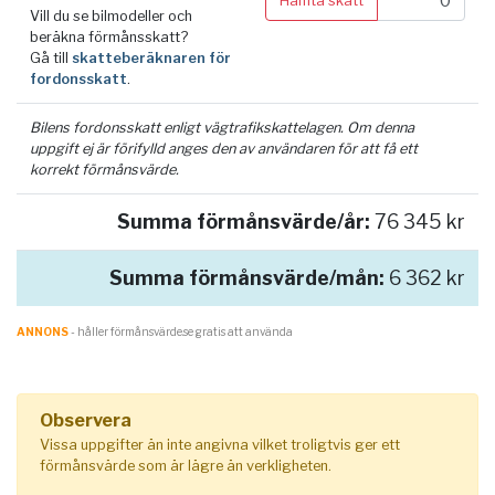
Hämta skatt
Vill du se bilmodeller och
beräkna förmånsskatt?
Gå till
skatteberäknaren för
fordonsskatt
.
Bilens fordonsskatt enligt vägtrafikskattelagen. Om denna
uppgift ej är förifylld anges den av användaren för att få ett
korrekt förmånsvärde.
Summa förmånsvärde/år:
76 345 kr
Summa förmånsvärde/mån:
6 362 kr
ANNONS
- håller förmånsvärde.se gratis att använda
Observera
Vissa uppgifter än inte angivna vilket troligtvis ger ett
förmånsvärde som är lägre än verkligheten.