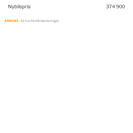
Nybilspris
374 900
ANNONS
- för fria förmånberäkningar