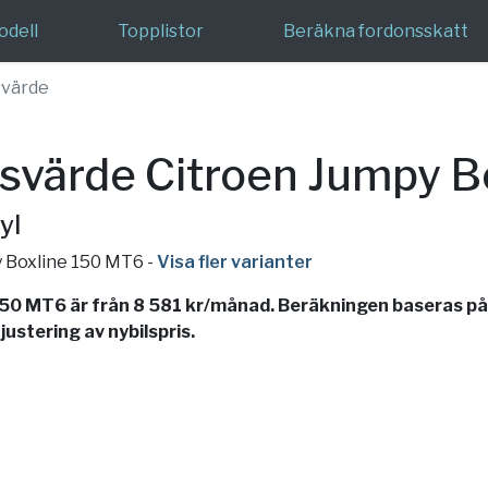
odell
Topplistor
Beräkna fordonsskatt
värde
svärde Citroen Jumpy B
yl
y Boxline 150 MT6
-
Visa fler varianter
50 MT6 är från 8 581 kr/månad. Beräkningen baseras på 
ustering av nybilspris.