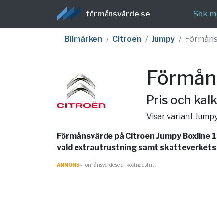
förmånsvärde.se
Sök m
Bilmärken
Citroen
Jumpy
Förmåns
Förmån
Pris och kalk
Visar variant Jump
Förmånsvärde på Citroen Jumpy Boxline 1
vald extrautrustning samt skatteverkets j
ANNONS
- förmånsvärde.se är kostnadsfritt