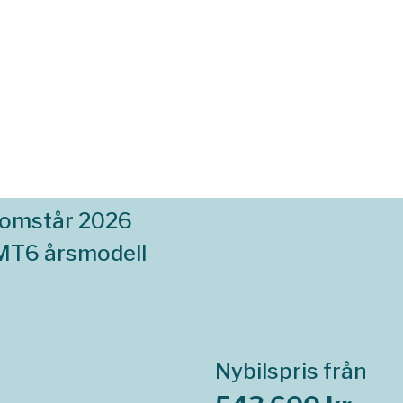
komstår 2026
 MT6 årsmodell
Nybilspris från