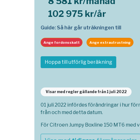
8 581 kr/månad
102 975 kr/år
Guide: Så här går uträkningen till
Ange fordonsskatt
Ange extrautrustning
Hoppa till utförlig beräkning
Visar med regler gällande från 1 juli 2022
01 juli 2022 infördes förändringar i hur fö
från och med detta datum.
För Citroen Jumpy Boxline 150 MT6 med va