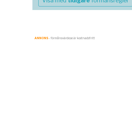
Visa med
tidigare
förmånsregler
ANNONS
- förmånsvärde.se är kostnadsfritt