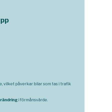
opp
 vilket påverkar bilar som tas i trafik
örändring
i förmånsvärde.