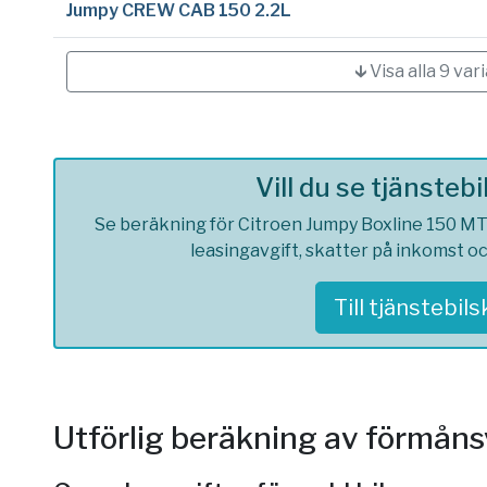
Jumpy CREW CAB 150 2.2L
🡳 Visa alla 9 var
Vill du se tjänsteb
Se beräkning för Citroen Jumpy Boxline 150 MT6
leasingavgift, skatter på inkomst o
Till tjänstebil
Utförlig beräkning av förmån