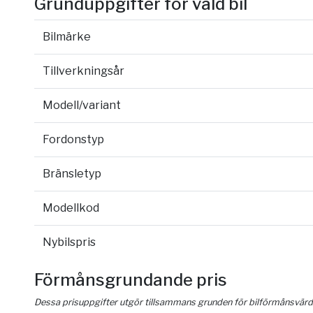
Grunduppgifter för vald bil
Bilmärke
Tillverkningsår
Modell/variant
Fordonstyp
Bränsletyp
Modellkod
Nybilspris
Förmånsgrundande pris
Dessa prisuppgifter utgör tillsammans grunden för bilförmånsvärd