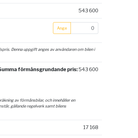
543 600
Ange
ilspris. Denna uppgift anges av användaren om bilen i
Summa förmånsgrundande pris:
543 600
äkning av förmånsbilar, och innehåller en
mstår, gällande regelverk samt bilens
17 168