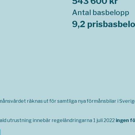
543 600 kr
Antal basbelopp
9,2 prisbasbel
rmånsvärdet räknas ut för samtliga nya förmånsbilar i Sverige,
ld utrustning innebär regeländringarna 1 juli 2022
ingen f