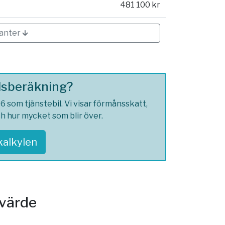
481 100 kr
ianter 🡳
ilsberäkning?
 som tjänstebil. Vi visar förmånsskatt,
ch hur mycket som blir över.
skalkylen
svärde