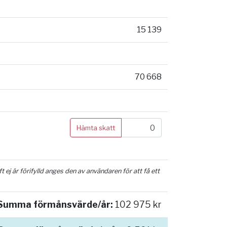
15 139
70 668
Hämta skatt
ej är förifylld anges den av användaren för att få ett
Summa förmånsvärde/år:
102 975 kr