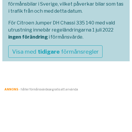
förmånsbilar i Sverige, vilket påverkar bilar som tas
i trafik från och med detta datum.
För Citroen Jumper DH Chassi 335 140 med vald
utrustning innebär regeländringarna 1 juli 2022
ingen förändring
i förmånsvärde.
Visa med
tidigare
förmånsregler
ANNONS
- håller förmånsvärde.se gratis att använda