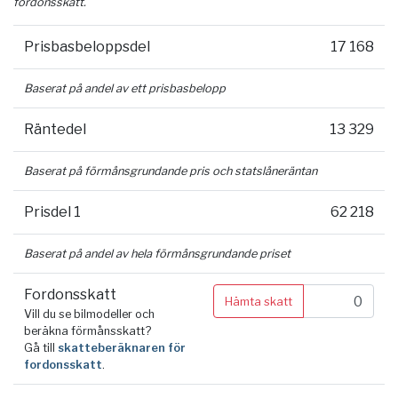
fordonsskatt.
Prisbasbeloppsdel
17 168
Baserat på andel av ett prisbasbelopp
Räntedel
13 329
Baserat på förmånsgrundande pris och statslåneräntan
Prisdel 1
62 218
Baserat på andel av hela förmånsgrundande priset
Fordonsskatt
Hämta skatt
Vill du se bilmodeller och
beräkna förmånsskatt?
Gå till
skatteberäknaren för
fordonsskatt
.