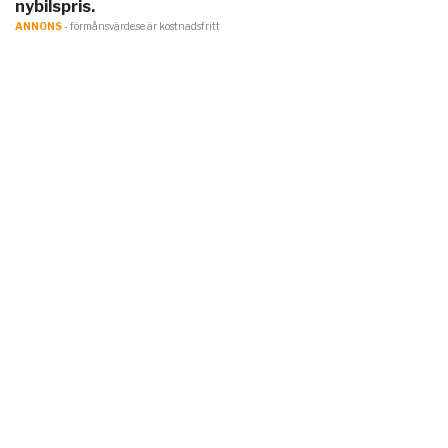
nybilspris.
ANNONS
- förmånsvärde.se är kostnadsfritt