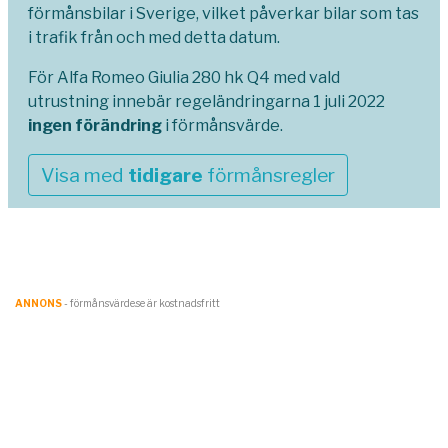
förmånsbilar i Sverige, vilket påverkar bilar som tas
i trafik från och med detta datum.
För Alfa Romeo Giulia 280 hk Q4 med vald
utrustning innebär regeländringarna 1 juli 2022
ingen förändring
i förmånsvärde.
Visa med
tidigare
förmånsregler
ANNONS
- förmånsvärde.se är kostnadsfritt