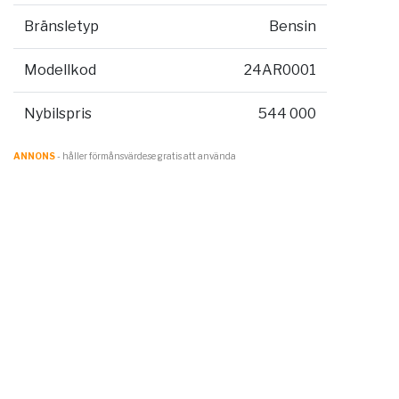
Bränsletyp
Bensin
Modellkod
24AR0001
Nybilspris
544 000
ANNONS
- håller förmånsvärde.se gratis att använda