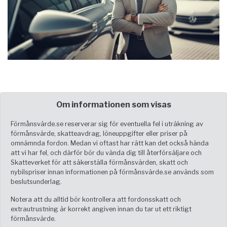
Om informationen som visas
Förmånsvärde.se reserverar sig för eventuella fel i uträkning av
förmånsvärde, skatteavdrag, löneuppgifter eller priser på
omnämnda fordon. Medan vi oftast har rätt kan det också hända
att vi har fel, och därför bör du vända dig till återförsäljare och
Skatteverket för att säkerställa förmånsvärden, skatt och
nybilspriser innan informationen på förmånsvärde.se används som
beslutsunderlag.
Notera att du alltid bör kontrollera att fordonsskatt och
extrautrustning är korrekt angiven innan du tar ut ett riktigt
förmånsvärde.