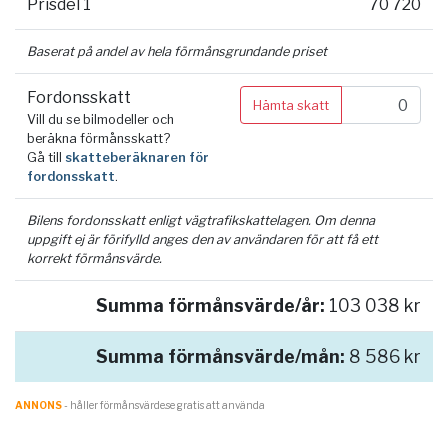
Prisdel 1
70 720
Baserat på andel av hela förmånsgrundande priset
Fordonsskatt
Hämta skatt
Vill du se bilmodeller och
beräkna förmånsskatt?
Gå till
skatteberäknaren för
fordonsskatt
.
Bilens fordonsskatt enligt vägtrafikskattelagen. Om denna
uppgift ej är förifylld anges den av användaren för att få ett
korrekt förmånsvärde.
Summa förmånsvärde/år:
103 038 kr
Summa förmånsvärde/mån:
8 586 kr
ANNONS
- håller förmånsvärde.se gratis att använda