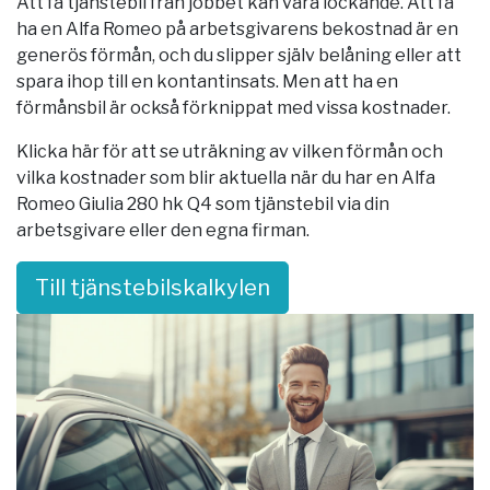
Att få tjänstebil från jobbet kan vara lockande. Att få
ha en Alfa Romeo på arbetsgivarens bekostnad är en
generös förmån, och du slipper själv belåning eller att
spara ihop till en kontantinsats. Men att ha en
förmånsbil är också förknippat med vissa kostnader.
Klicka här för att se uträkning av vilken förmån och
vilka kostnader som blir aktuella när du har en Alfa
Romeo Giulia 280 hk Q4 som tjänstebil via din
arbetsgivare eller den egna firman.
Till tjänstebilskalkylen