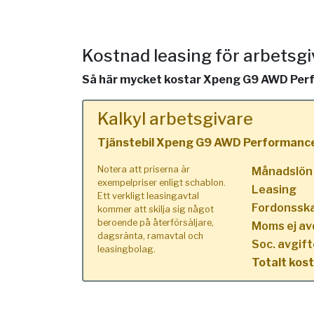
Kostnad leasing för arbetsg
Så här mycket kostar Xpeng G9 AWD Perfor
Kalkyl arbetsgivare
Tjänstebil Xpeng G9 AWD Performanc
Notera att priserna är
Månadslön
exempelpriser enligt schablon.
Leasing
Ett verkligt leasingavtal
Fordonssk
kommer att skilja sig något
beroende på återförsäljare,
Moms ej av
dagsränta, ramavtal och
Soc. avgift
leasingbolag.
Totalt kos