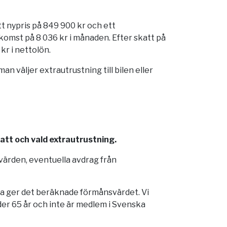
t nypris på 849 900 kr och ett
omst på 8 036 kr i månaden. Efter skatt på
kr i nettolön.
 väljer extrautrustning till bilen eller
katt och vald extrautrustning.
dvärden, eventuella avdrag från
lka ger det beräknade förmånsvärdet. Vi
er 65 år och inte är medlem i Svenska