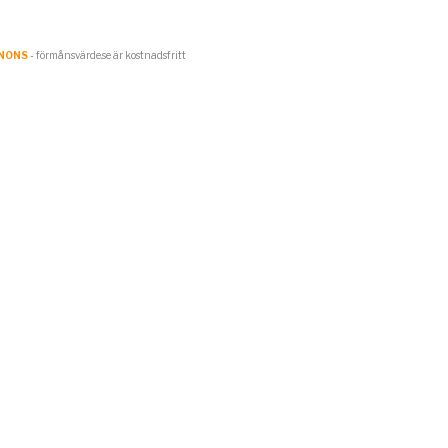
NONS
- förmånsvärde.se är kostnadsfritt