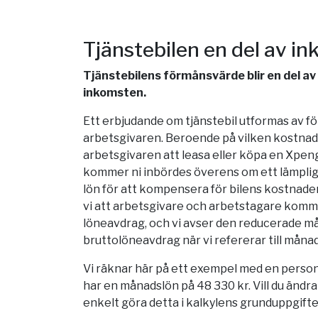
Tjänstebilen en del av i
Tjänstebilens förmånsvärde blir en del a
inkomsten.
Ett erbjudande om tjänstebil utformas av 
arbetsgivaren. Beroende på vilken kostnad 
arbetsgivaren att leasa eller köpa en Xp
kommer ni inbördes överens om ett lämpligt
lön för att kompensera för bilens kostnader.
vi att arbetsgivare och arbetstagare komm
löneavdrag, och vi avser den reducerade m
bruttolöneavdrag när vi refererar till måna
Vi räknar här på ett exempel med en person
har en månadslön på 48 330 kr. Vill du ändr
enkelt göra detta i kalkylens grunduppgifte