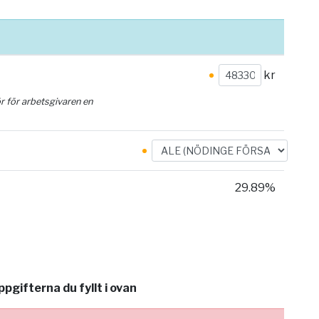
kr
ör för arbetsgivaren en
29.89%
gifterna du fyllt i ovan