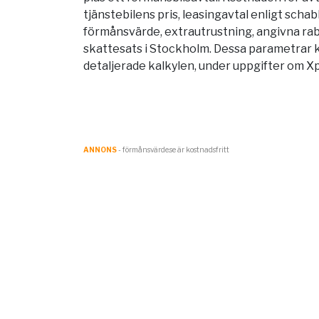
tjänstebilens pris, leasingavtal enligt scha
förmånsvärde, extrautrustning, angivna rab
skattesats i
Stockholm
. Dessa parametrar 
detaljerade kalkylen, under uppgifter om
ANNONS
- förmånsvärde.se är kostnadsfritt