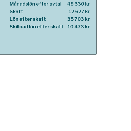
Månadslön efter avtal
48 330 kr
Skatt
12 627 kr
Lön efter skatt
35 703 kr
Skillnad lön efter skatt
10 473 kr