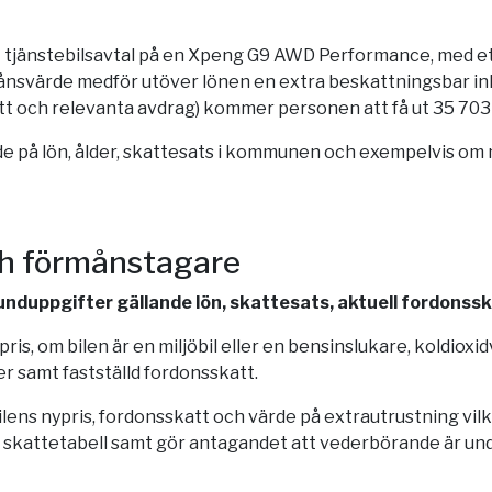
tt tjänstebilsavtal på en Xpeng G9 AWD Performance, med et
ånsvärde medför utöver lönen en extra beskattningsbar ink
att och relevanta avdrag) kommer personen att få ut 35 703 
 på lön, ålder, skattesats i kommunen och exempelvis om man
ch förmånstagare
grunduppgifter gällande lön, skattesats, aktuell fordonss
is, om bilen är en miljöbil eller en bensinslukare, koldioxi
r samt fastställd fordonsskatt.
bilens nypris, fordonsskatt och värde på extrautrustning vi
 skattetabell samt gör antagandet att vederbörande är und