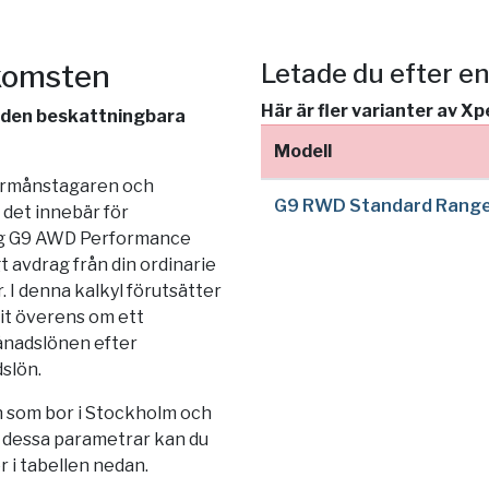
nkomsten
Letade du efter e
Här är fler varianter av X
v den beskattningbara
Modell
förmånstagaren och
G9 RWD Standard Rang
det innebär för
eng G9 AWD Performance
 avdrag från din ordinarie
 I denna kalkyl förutsätter
it överens om ett
ånadslönen efter
dslön.
 som bor i
Stockholm
och
a dessa parametrar kan du
r i tabellen nedan.