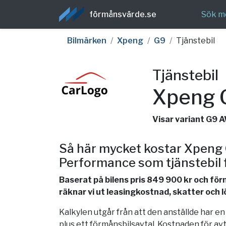
förmånsvärde.se
Sök m
Bilmärken
Xpeng
G9
Tjänstebil
Tjänstebil
Xpeng 
Visar variant G9
Så här mycket kostar Xpen
Performance som tjänstebil 
Baserat på bilens pris 849 900 kr och fö
räknar vi ut leasingkostnad, skatter och 
Kalkylen utgår från att den anställde har e
plus ett förmånsbilsavtal. Kostnaden för av