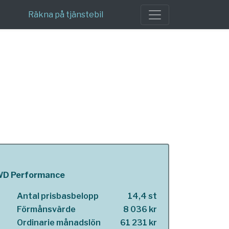
Räkna på tjänstebil
AWD Performance
Antal prisbasbelopp
14,4 st
Förmånsvärde
8 036 kr
Ordinarie månadslön
61 231 kr