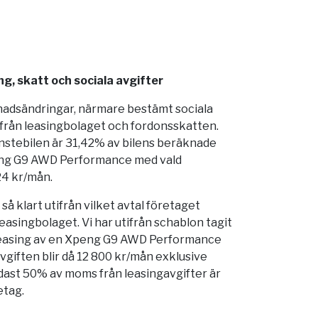
g, skatt och sociala avgifter
nadsändringar, närmare bestämt sociala
 från leasingbolaget och fordonsskatten.
änstebilen är 31,42% av bilens beräknade
eng G9 AWD Performance med vald
24 kr/mån.
å klart utifrån vilket avtal företaget
easingbolaget. Vi har utifrån schablon tagit
leasing av en Xpeng G9 AWD Performance
vgiften blir då 12 800 kr/mån exklusive
ast 50% av moms från leasingavgifter är
etag.