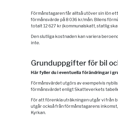
Förmånstagaren får alltså utöver sin lön e
förmånsvärde på 8 036 kr/mån. Bilens förm
totalt 12 627 kr (kommunalskatt, statlig sk
Den slutliga kostnaden kan variera beroende
inte.
Grunduppgifter för bil o
Här fyller du i eventuella förändringar i 
Förmånsvärdet utgörs av exempelvis nybilspr
förmånsvärdet enligt Skatteverkets tabelle
För att förenkla uträkningen utgår vi från 
utgår också från förmånstagarens inkomst,
Kyrkan.