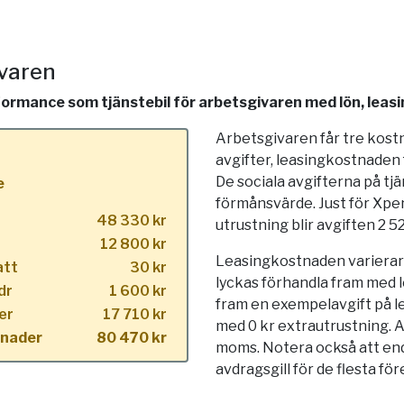
ivaren
mance som tjänstebil för arbetsgivaren med lön, leasin
Arbetsgivaren får tre kost
avgifter, leasingkostnaden
De sociala avgifterna på tj
e
förmånsvärde. Just för Xp
48 330 kr
utrustning blir avgiften 2 5
12 800 kr
Leasingkostnaden varierar s
att
30 kr
lyckas förhandla fram med l
dr
1 600 kr
fram en exempelavgift på 
er
17 710 kr
med 0 kr extrautrustning. A
tnader
80 470 kr
moms. Notera också att end
avdragsgill för de flesta för