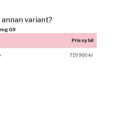
n annan variant?
peng G9
Pris ny bil
e
719 900 kr