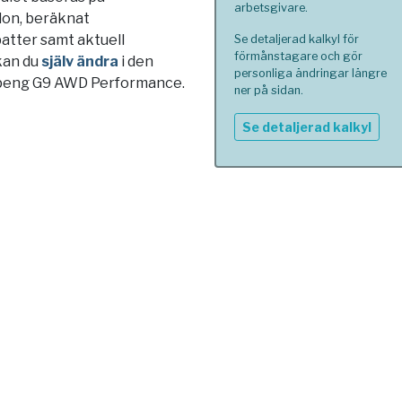
arbetsgivare.
blon, beräknat
atter samt aktuell
Se detaljerad kalkyl för
förmånstagare och gör
kan du
själv ändra
i den
personliga ändringar längre
 Xpeng G9 AWD Performance.
ner på sidan.
Se detaljerad kalkyl