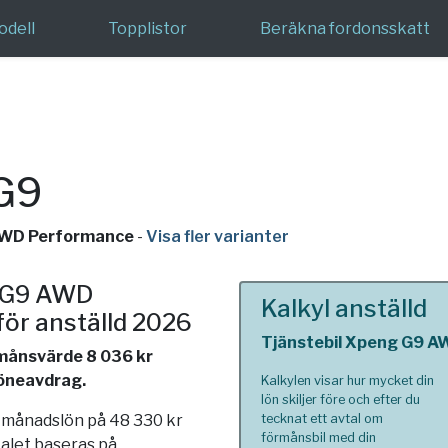
odell
Topplistor
Beräkna fordonsskatt
G9
 AWD Performance
-
Visa fler varianter
g G9 AWD
Kalkyl anställd
för anställd 2026
Tjänstebil Xpeng G9 
rmånsvärde 8 036 kr
löneavdrag.
Kalkylen visar hur mycket din
lön skiljer före och efter du
n månadslön på 48 330 kr
tecknat ett avtal om
förmånsbil med din
talet baseras på