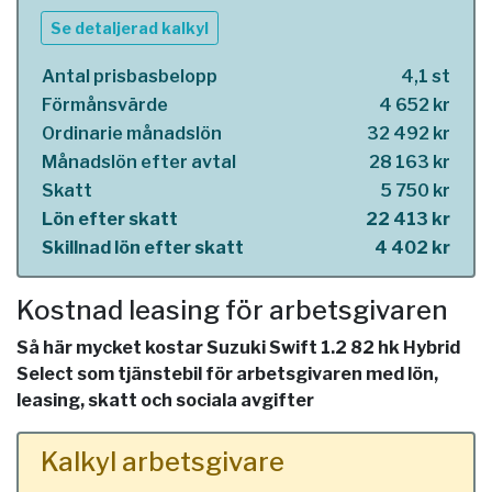
Se detaljerad kalkyl
Antal prisbasbelopp
4,1 st
Förmånsvärde
4 652 kr
Ordinarie månadslön
32 492 kr
Månadslön efter avtal
28 163 kr
Skatt
5 750 kr
Lön efter skatt
22 413 kr
Skillnad lön efter skatt
4 402 kr
Kostnad leasing för arbetsgivaren
Så här mycket kostar Suzuki Swift 1.2 82 hk Hybrid
Select som tjänstebil för arbetsgivaren med lön,
leasing, skatt och sociala avgifter
Kalkyl arbetsgivare