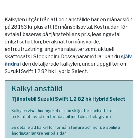
Kalkylen utgår från att den anställde har en månadslön
på 28 163 kr plus ett förmånsbilsavtal. Kostnaden för
avtalet baseras på tjänstebilens pris, leasingavtal
enligt schablon, beräknat förmånsvärde,
extrautrustning, angivna rabatter samt aktuell
skattesats i
Stockholm
. Dessa parametrar kan du
själv
ändra
i den detaljerade kalkylen, under uppgifter om
Suzuki Swift 1.2 82 hk Hybrid Select.
Kalkyl anställd
Tjänstebil Suzuki Swift 1.2 82 hk Hybrid Select
Kalkylen visar hur mycket din lön skiljer före och efter du
tecknat ett avtal om förmånsbil med din arbetsgivare.
Se detaljerad kalkyl för förmånstagare och gör personliga
ändringar längre ner på sidan.