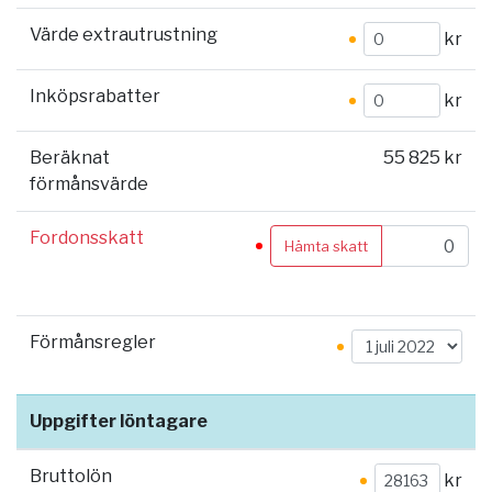
Värde extrautrustning
kr
Inköpsrabatter
kr
Beräknat
55 825 kr
förmånsvärde
Fordonsskatt
Hämta skatt
Förmånsregler
Uppgifter löntagare
Bruttolön
kr