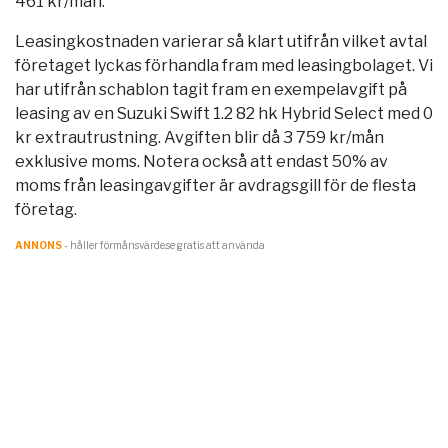
461 kr/mån.
Leasingkostnaden varierar så klart utifrån vilket avtal
företaget lyckas förhandla fram med leasingbolaget. Vi
har utifrån schablon tagit fram en exempelavgift på
leasing av en Suzuki Swift 1.2 82 hk Hybrid Select med 0
kr extrautrustning. Avgiften blir då 3 759 kr/mån
exklusive moms. Notera också att endast 50% av
moms från leasingavgifter är avdragsgill för de flesta
företag.
ANNONS
- håller förmånsvärde.se gratis att använda