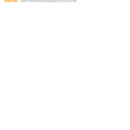
ANNONS
- håller förmånsvärde.se gratis att använda