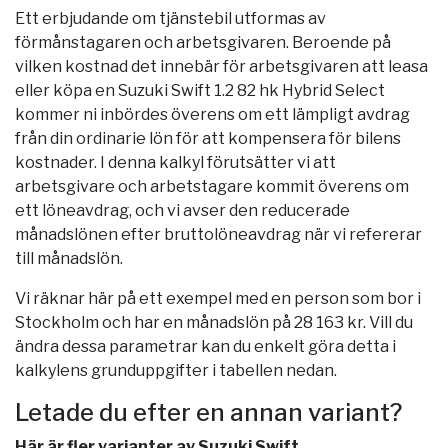
Ett erbjudande om tjänstebil utformas av
förmånstagaren och arbetsgivaren. Beroende på
vilken kostnad det innebär för arbetsgivaren att leasa
eller köpa en Suzuki Swift 1.2 82 hk Hybrid Select
kommer ni inbördes överens om ett lämpligt avdrag
från din ordinarie lön för att kompensera för bilens
kostnader. I denna kalkyl förutsätter vi att
arbetsgivare och arbetstagare kommit överens om
ett löneavdrag, och vi avser den reducerade
månadslönen efter bruttolöneavdrag när vi refererar
till månadslön.
Vi räknar här på ett exempel med en person som bor i
Stockholm
och har en månadslön på 28 163 kr. Vill du
ändra dessa parametrar kan du enkelt göra detta i
kalkylens grunduppgifter i tabellen nedan.
Letade du efter en annan variant?
Här är fler varianter av Suzuki Swift