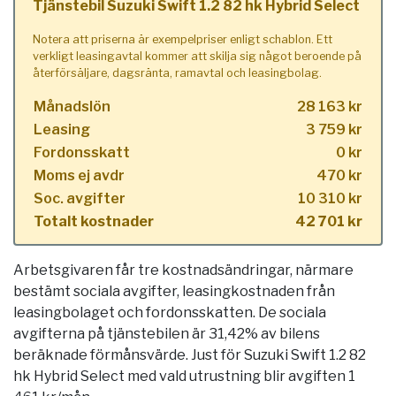
Tjänstebil Suzuki Swift 1.2 82 hk Hybrid Select
Notera att priserna är exempelpriser enligt schablon. Ett
verkligt leasingavtal kommer att skilja sig något beroende på
återförsäljare, dagsränta, ramavtal och leasingbolag.
Månadslön
28 163 kr
Leasing
3 759 kr
Fordonsskatt
0 kr
Moms ej avdr
470 kr
Soc. avgifter
10 310 kr
Totalt kostnader
42 701 kr
Arbetsgivaren får tre kostnadsändringar, närmare
bestämt sociala avgifter, leasingkostnaden från
leasingbolaget och fordonsskatten. De sociala
avgifterna på tjänstebilen är 31,42% av bilens
beräknade förmånsvärde. Just för Suzuki Swift 1.2 82
hk Hybrid Select med vald utrustning blir avgiften 1