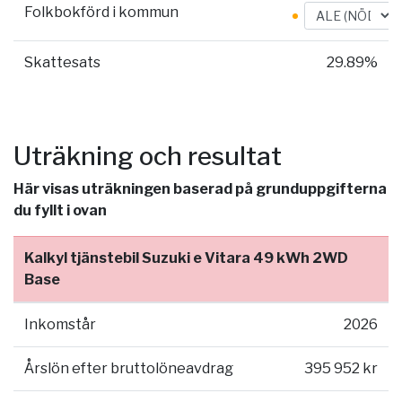
Folkbokförd i kommun
Skattesats
29.89%
Uträkning och resultat
Här visas uträkningen baserad på grunduppgifterna
du fyllt i ovan
Kalkyl tjänstebil Suzuki e Vitara 49 kWh 2WD
Base
Inkomstår
2026
Årslön efter bruttolöneavdrag
395 952 kr