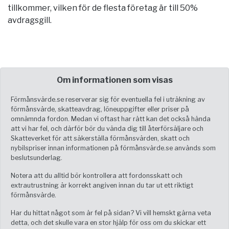
tillkommer, vilken för de flesta företag är till 50%
avdragsgill.
Om informationen som visas
Förmånsvärde.se reserverar sig för eventuella fel i uträkning av
förmånsvärde, skatteavdrag, löneuppgifter eller priser på
omnämnda fordon. Medan vi oftast har rätt kan det också hända
att vi har fel, och därför bör du vända dig till återförsäljare och
Skatteverket för att säkerställa förmånsvärden, skatt och
nybilspriser innan informationen på förmånsvärde.se används som
beslutsunderlag.
Notera att du alltid bör kontrollera att fordonsskatt och
extrautrustning är korrekt angiven innan du tar ut ett riktigt
förmånsvärde.
Har du hittat något som är fel på sidan? Vi vill hemskt gärna veta
detta, och det skulle vara en stor hjälp för oss om du skickar ett