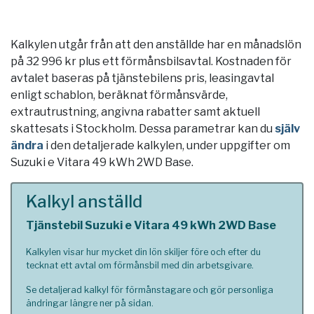
Kalkylen utgår från att den anställde har en månadslön
på 32 996 kr plus ett förmånsbilsavtal. Kostnaden för
avtalet baseras på tjänstebilens pris, leasingavtal
enligt schablon, beräknat förmånsvärde,
extrautrustning, angivna rabatter samt aktuell
skattesats i
Stockholm
. Dessa parametrar kan du
själv
ändra
i den detaljerade kalkylen, under uppgifter om
Suzuki e Vitara 49 kWh 2WD Base.
Kalkyl anställd
Tjänstebil Suzuki e Vitara 49 kWh 2WD Base
Kalkylen visar hur mycket din lön skiljer före och efter du
tecknat ett avtal om förmånsbil med din arbetsgivare.
Se detaljerad kalkyl för förmånstagare och gör personliga
ändringar längre ner på sidan.