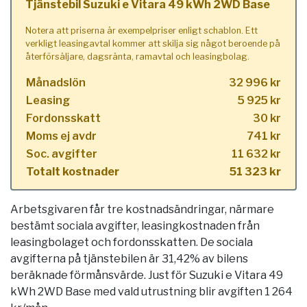
Tjänstebil Suzuki e Vitara 49 kWh 2WD Base
Notera att priserna är exempelpriser enligt schablon. Ett
verkligt leasingavtal kommer att skilja sig något beroende på
återförsäljare, dagsränta, ramavtal och leasingbolag.
Månadslön
32 996 kr
Leasing
5 925 kr
Fordonsskatt
30 kr
Moms ej avdr
741 kr
Soc. avgifter
11 632 kr
Totalt kostnader
51 323 kr
Arbetsgivaren får tre kostnadsändringar, närmare
bestämt sociala avgifter, leasingkostnaden från
leasingbolaget och fordonsskatten. De sociala
avgifterna på tjänstebilen är 31,42% av bilens
beräknade förmånsvärde. Just för Suzuki e Vitara 49
kWh 2WD Base med vald utrustning blir avgiften 1 264