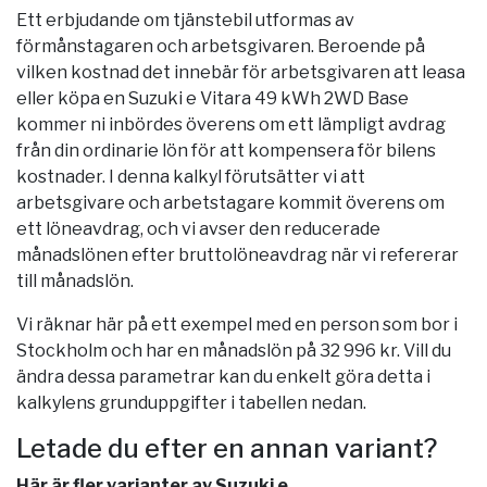
Ett erbjudande om tjänstebil utformas av
förmånstagaren och arbetsgivaren. Beroende på
vilken kostnad det innebär för arbetsgivaren att leasa
eller köpa en Suzuki e Vitara 49 kWh 2WD Base
kommer ni inbördes överens om ett lämpligt avdrag
från din ordinarie lön för att kompensera för bilens
kostnader. I denna kalkyl förutsätter vi att
arbetsgivare och arbetstagare kommit överens om
ett löneavdrag, och vi avser den reducerade
månadslönen efter bruttolöneavdrag när vi refererar
till månadslön.
Vi räknar här på ett exempel med en person som bor i
Stockholm
och har en månadslön på 32 996 kr. Vill du
ändra dessa parametrar kan du enkelt göra detta i
kalkylens grunduppgifter i tabellen nedan.
Letade du efter en annan variant?
Här är fler varianter av Suzuki e