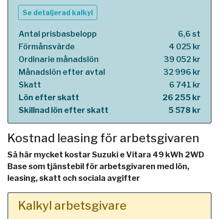
Se detaljerad kalkyl
Antal prisbasbelopp
6,6 st
Förmånsvärde
4 025 kr
Ordinarie månadslön
39 052 kr
Månadslön efter avtal
32 996 kr
Skatt
6 741 kr
Lön efter skatt
26 255 kr
Skillnad lön efter skatt
5 578 kr
Kostnad leasing för arbetsgivaren
Så här mycket kostar Suzuki e Vitara 49 kWh 2WD
Base som tjänstebil för arbetsgivaren med lön,
leasing, skatt och sociala avgifter
Kalkyl arbetsgivare