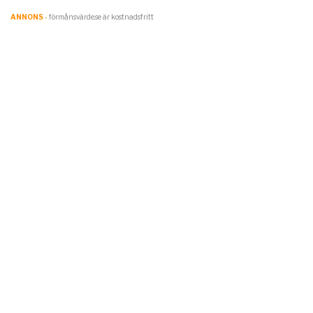
ANNONS
- förmånsvärde.se är kostnadsfritt