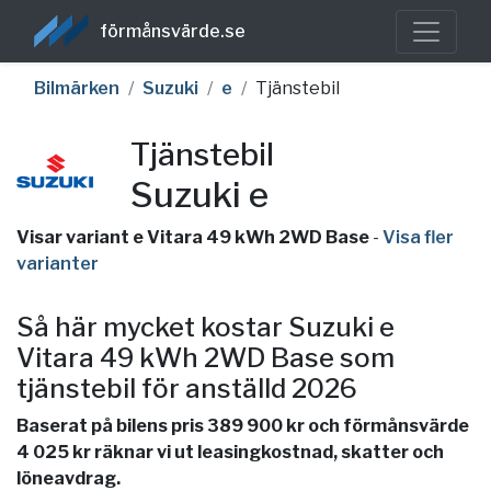
förmånsvärde.se
Bilmärken
Suzuki
e
Tjänstebil
Tjänstebil
Suzuki e
Visar variant e Vitara 49 kWh 2WD Base
-
Visa fler
varianter
Så här mycket kostar Suzuki e
Vitara 49 kWh 2WD Base som
tjänstebil för anställd 2026
Baserat på bilens pris 389 900 kr och förmånsvärde
4 025 kr räknar vi ut leasingkostnad, skatter och
löneavdrag.