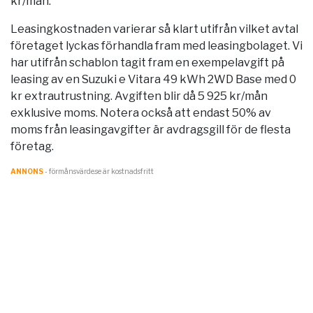
kr/mån.
Leasingkostnaden varierar så klart utifrån vilket avtal
företaget lyckas förhandla fram med leasingbolaget. Vi
har utifrån schablon tagit fram en exempelavgift på
leasing av en Suzuki e Vitara 49 kWh 2WD Base med 0
kr extrautrustning. Avgiften blir då 5 925 kr/mån
exklusive moms. Notera också att endast 50% av
moms från leasingavgifter är avdragsgill för de flesta
företag.
ANNONS
- förmånsvärde.se är kostnadsfritt