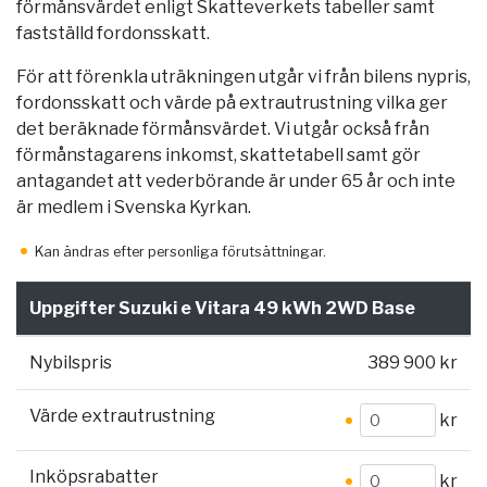
förmånsvärdet enligt Skatteverkets tabeller samt
fastställd fordonsskatt.
För att förenkla uträkningen utgår vi från bilens nypris,
fordonsskatt och värde på extrautrustning vilka ger
det beräknade förmånsvärdet. Vi utgår också från
förmånstagarens inkomst, skattetabell samt gör
antagandet att vederbörande är under 65 år och inte
är medlem i Svenska Kyrkan.
Kan ändras efter personliga förutsättningar.
Uppgifter Suzuki e Vitara 49 kWh 2WD Base
Nybilspris
389 900 kr
Värde extrautrustning
kr
Inköpsrabatter
kr