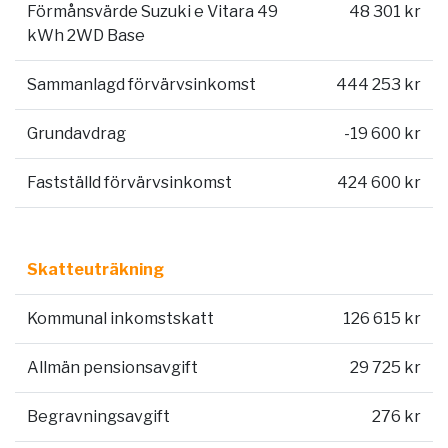
Förmånsvärde Suzuki e Vitara 49
48 301 kr
kWh 2WD Base
Sammanlagd förvärvsinkomst
444 253 kr
Grundavdrag
-19 600 kr
Fastställd förvärvsinkomst
424 600 kr
Skatteuträkning
Kommunal inkomstskatt
126 615 kr
Allmän pensionsavgift
29 725 kr
Begravningsavgift
276 kr