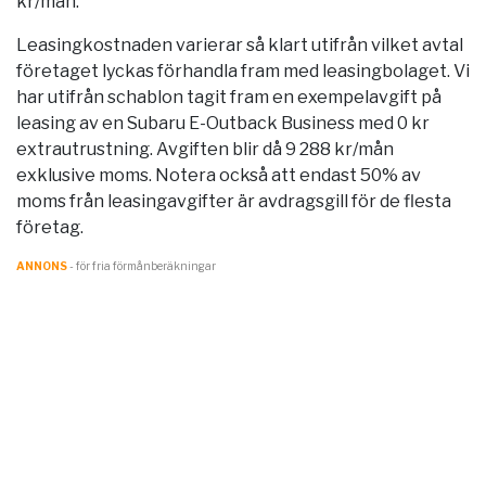
kr/mån.
Leasingkostnaden varierar så klart utifrån vilket avtal
företaget lyckas förhandla fram med leasingbolaget. Vi
har utifrån schablon tagit fram en exempelavgift på
leasing av en Subaru E-Outback Business med 0 kr
extrautrustning. Avgiften blir då 9 288 kr/mån
exklusive moms. Notera också att endast 50% av
moms från leasingavgifter är avdragsgill för de flesta
företag.
ANNONS
- för fria förmånberäkningar