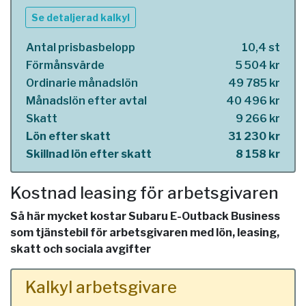
Se detaljerad kalkyl
Antal prisbasbelopp
10,4 st
Förmånsvärde
5 504 kr
Ordinarie månadslön
49 785 kr
Månadslön efter avtal
40 496 kr
Skatt
9 266 kr
Lön efter skatt
31 230 kr
Skillnad lön efter skatt
8 158 kr
Kostnad leasing för arbetsgivaren
Så här mycket kostar Subaru E-Outback Business
som tjänstebil för arbetsgivaren med lön, leasing,
skatt och sociala avgifter
Kalkyl arbetsgivare