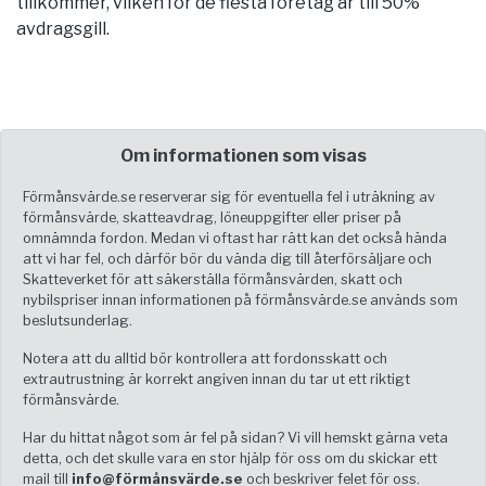
tillkommer, vilken för de flesta företag är till 50%
avdragsgill.
Om informationen som visas
Förmånsvärde.se reserverar sig för eventuella fel i uträkning av
förmånsvärde, skatteavdrag, löneuppgifter eller priser på
omnämnda fordon. Medan vi oftast har rätt kan det också hända
att vi har fel, och därför bör du vända dig till återförsäljare och
Skatteverket för att säkerställa förmånsvärden, skatt och
nybilspriser innan informationen på förmånsvärde.se används som
beslutsunderlag.
Notera att du alltid bör kontrollera att fordonsskatt och
extrautrustning är korrekt angiven innan du tar ut ett riktigt
förmånsvärde.
Har du hittat något som är fel på sidan? Vi vill hemskt gärna veta
detta, och det skulle vara en stor hjälp för oss om du skickar ett
mail till
info@förmånsvärde.se
och beskriver felet för oss.