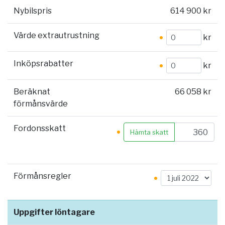
Nybilspris
614 900 kr
Värde extrautrustning
kr
Inköpsrabatter
kr
Beräknat
66 058 kr
förmånsvärde
Fordonsskatt
Hämta skatt
Förmånsregler
Uppgifter löntagare