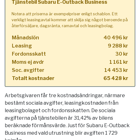
Tjänstebil Subaru E-Outback Business
Notera att priserna är exempelpriser enligt schablon. Ett
verkligt leasingavtal kommer att skilja sig något beroende på
återförsäljare, dagsränta, ramavtal och leasingbolag.
Månadslön
40 496 kr
Leasing
9 288 kr
Fordonsskatt
30 kr
Moms ej avdr
1 161 kr
Soc. avgifter
14 453 kr
Totalt kostnader
65 428 kr
Arbetsgivaren får tre kostnadsändringar, närmare
bestämt sociala avgifter, leasingkostnaden från
leasingbolaget och fordonsskatten. De sociala
avgifterna på tjänstebilen är 31,42% av bilens
beräknade förmånsvärde. Just för Subaru E-Outback
Business med vald utrustning blir avgiften 1 729