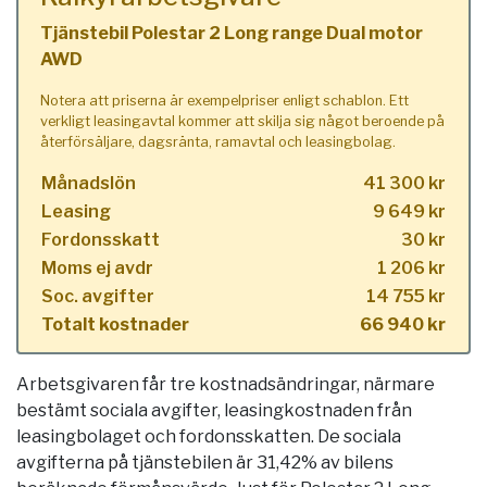
Tjänstebil Polestar 2 Long range Dual motor
AWD
Notera att priserna är exempelpriser enligt schablon. Ett
verkligt leasingavtal kommer att skilja sig något beroende på
återförsäljare, dagsränta, ramavtal och leasingbolag.
Månadslön
41 300 kr
Leasing
9 649 kr
Fordonsskatt
30 kr
Moms ej avdr
1 206 kr
Soc. avgifter
14 755 kr
Totalt kostnader
66 940 kr
Arbetsgivaren får tre kostnadsändringar, närmare
bestämt sociala avgifter, leasingkostnaden från
leasingbolaget och fordonsskatten. De sociala
avgifterna på tjänstebilen är 31,42% av bilens