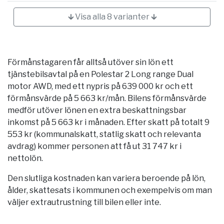
🡳 Visa alla 8 varianter 🡳
Förmånstagaren får alltså utöver sin lön ett
tjänstebilsavtal på en Polestar 2 Long range Dual
motor AWD, med ett nypris på 639 000 kr och ett
förmånsvärde på 5 663 kr/mån. Bilens förmånsvärde
medför utöver lönen en extra beskattningsbar
inkomst på 5 663 kr i månaden. Efter skatt på totalt 9
553 kr (kommunalskatt, statlig skatt och relevanta
avdrag) kommer personen att få ut 31 747 kr i
nettolön.
Den slutliga kostnaden kan variera beroende på lön,
ålder, skattesats i kommunen och exempelvis om man
väljer extrautrustning till bilen eller inte.