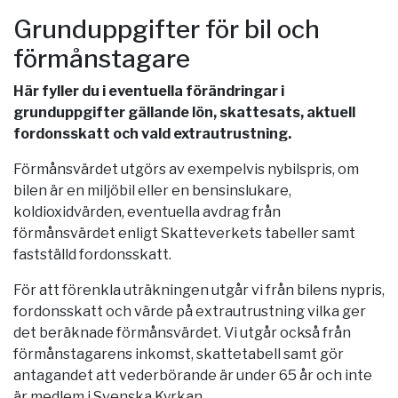
Grunduppgifter för bil och
förmånstagare
Här fyller du i eventuella förändringar i
grunduppgifter gällande lön, skattesats, aktuell
fordonsskatt och vald extrautrustning.
Förmånsvärdet utgörs av exempelvis nybilspris, om
bilen är en miljöbil eller en bensinslukare,
koldioxidvärden, eventuella avdrag från
förmånsvärdet enligt Skatteverkets tabeller samt
fastställd fordonsskatt.
För att förenkla uträkningen utgår vi från bilens nypris,
fordonsskatt och värde på extrautrustning vilka ger
det beräknade förmånsvärdet. Vi utgår också från
förmånstagarens inkomst, skattetabell samt gör
antagandet att vederbörande är under 65 år och inte
är medlem i Svenska Kyrkan.