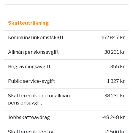
Skatteuträkning
Kommunal inkomstskatt
162 847 kr
Allmän pensionsavgift
38 231 kr
Begravningsavgift
355 kr
Public service-avgift
1 327 kr
Skattereduktion för allmän
-38 231 kr
pensionsavgift
Jobbskatteavdrag
-48 248 kr
Skattereduktion för
-1 500 kr