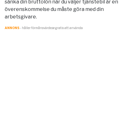
sänka din bruttolön när du väljer tjänstebil är en
överenskommelse du måste göra med din
arbetsgivare.
ANNONS
- håller förmånsvärde.se gratis att använda