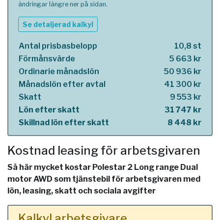
ändringar längre ner på sidan.
Se detaljerad kalkyl
Antal prisbasbelopp
10,8 st
Förmånsvärde
5 663 kr
Ordinarie månadslön
50 936 kr
Månadslön efter avtal
41 300 kr
Skatt
9 553 kr
Lön efter skatt
31 747 kr
Skillnad lön efter skatt
8 448 kr
Kostnad leasing för arbetsgivaren
Så här mycket kostar Polestar 2 Long range Dual
motor AWD som tjänstebil för arbetsgivaren med
lön, leasing, skatt och sociala avgifter
Kalkyl arbetsgivare