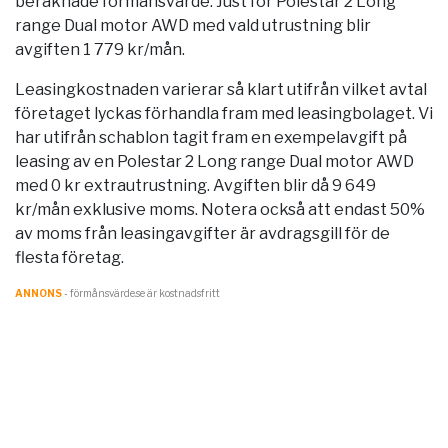
beräknade förmånsvärde. Just för Polestar 2 Long
range Dual motor AWD med vald utrustning blir
avgiften 1 779 kr/mån.
Leasingkostnaden varierar så klart utifrån vilket avtal
företaget lyckas förhandla fram med leasingbolaget. Vi
har utifrån schablon tagit fram en exempelavgift på
leasing av en Polestar 2 Long range Dual motor AWD
med 0 kr extrautrustning. Avgiften blir då 9 649
kr/mån exklusive moms. Notera också att endast 50%
av moms från leasingavgifter är avdragsgill för de
flesta företag.
ANNONS
- förmånsvärde.se är kostnadsfritt