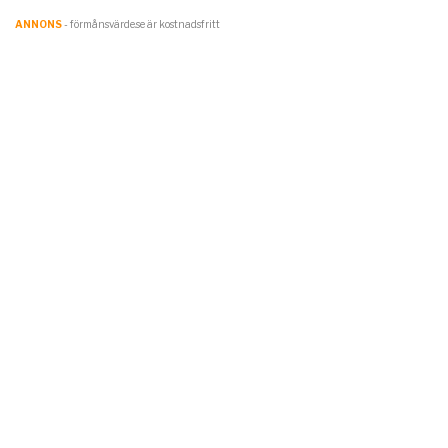
ANNONS
- förmånsvärde.se är kostnadsfritt