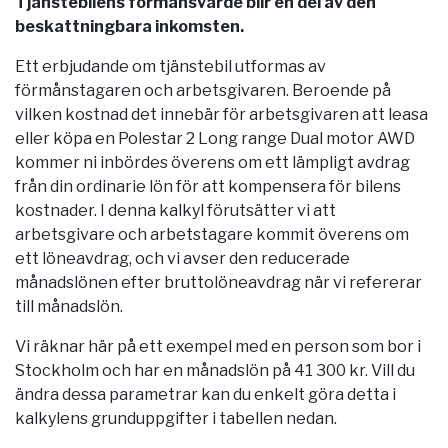
Tjänstebilens förmånsvärde blir en del av den
beskattningbara inkomsten.
Ett erbjudande om tjänstebil utformas av
förmånstagaren och arbetsgivaren. Beroende på
vilken kostnad det innebär för arbetsgivaren att leasa
eller köpa en Polestar 2 Long range Dual motor AWD
kommer ni inbördes överens om ett lämpligt avdrag
från din ordinarie lön för att kompensera för bilens
kostnader. I denna kalkyl förutsätter vi att
arbetsgivare och arbetstagare kommit överens om
ett löneavdrag, och vi avser den reducerade
månadslönen efter bruttolöneavdrag när vi refererar
till månadslön.
Vi räknar här på ett exempel med en person som bor i
Stockholm
och har en månadslön på 41 300 kr. Vill du
ändra dessa parametrar kan du enkelt göra detta i
kalkylens grunduppgifter i tabellen nedan.