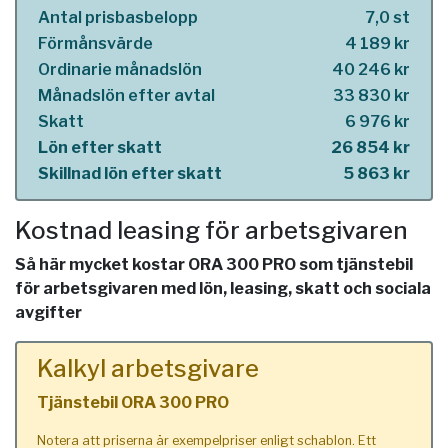
Antal prisbasbelopp
7,0 st
Förmånsvärde
4 189 kr
Ordinarie månadslön
40 246 kr
Månadslön efter avtal
33 830 kr
Skatt
6 976 kr
Lön efter skatt
26 854 kr
Skillnad lön efter skatt
5 863 kr
Kostnad leasing för arbetsgivaren
Så här mycket kostar ORA 300 PRO som tjänstebil
för arbetsgivaren med lön, leasing, skatt och sociala
avgifter
Kalkyl arbetsgivare
Tjänstebil ORA 300 PRO
Notera att priserna är exempelpriser enligt schablon. Ett