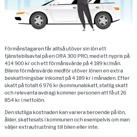
Förmånstagaren får alltså utöver sin lön ett
tjänstebilsavtal på en ORA 300 PRO, med ett nypris på
414 900 kr och ett förmånsvärde på 4 189 kr/mån.
Bilens förmånsvärde medför utöver lönen en extra
beskattningsbar inkomst på 4 189 kr i månaden. Efter
skatt på totalt 6 976 kr (kommunalskatt, statlig skatt
och relevanta avdrag) kommer personen att få ut 26
854 kr i nettolön.
Den slutliga kostnaden kan variera beroende på lön,
ålder, skattesats i kommunen och exempelvis om man
väljer extrautrustning till bilen eller inte.