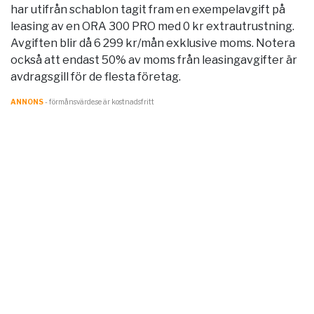
har utifrån schablon tagit fram en exempelavgift på
leasing av en ORA 300 PRO med 0 kr extrautrustning.
Avgiften blir då 6 299 kr/mån exklusive moms. Notera
också att endast 50% av moms från leasingavgifter är
avdragsgill för de flesta företag.
ANNONS
- förmånsvärde.se är kostnadsfritt