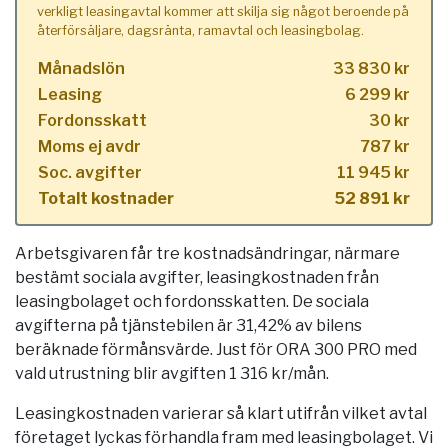
verkligt leasingavtal kommer att skilja sig något beroende på
återförsäljare, dagsränta, ramavtal och leasingbolag.
Månadslön
33 830 kr
Leasing
6 299 kr
Fordonsskatt
30 kr
Moms ej avdr
787 kr
Soc. avgifter
11 945 kr
Totalt kostnader
52 891 kr
Arbetsgivaren får tre kostnadsändringar, närmare
bestämt sociala avgifter, leasingkostnaden från
leasingbolaget och fordonsskatten. De sociala
avgifterna på tjänstebilen är 31,42% av bilens
beräknade förmånsvärde. Just för ORA 300 PRO med
vald utrustning blir avgiften 1 316 kr/mån.
Leasingkostnaden varierar så klart utifrån vilket avtal
företaget lyckas förhandla fram med leasingbolaget. Vi