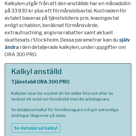
Kalkylen utgår från att den anställde har en månadslön
på 33 830 kr plus ett förmånsbilsavtal. Kostnaden för
avtalet baseras på tjänstebilens pris, leasingavtal
enligt schablon, beräknat förmånsvärde,
extrautrustning, angivna rabatter samt aktuell
skattesats i
Stockholm
. Dessa parametrar kan du
själv
ändra
i den detaljerade kalkylen, under uppgifter om
ORA 300 PRO.
Kalkyl anställd
Tjänstebil ORA 300 PRO
Kalkylen visar hur mycket din lön skiljer före och efter du
tecknat ett avtal om förmånsbil med din arbetsgivare.
Se detaljerad kalkyl för förmånstagare och gör personliga
ändringar längre ner på sidan.
Se detaljerad kalkyl