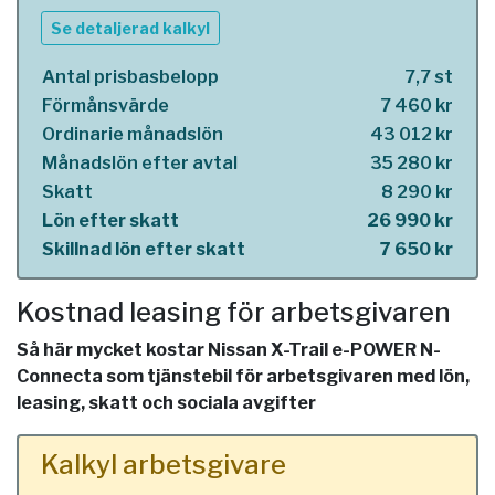
Se detaljerad kalkyl
Antal prisbasbelopp
7,7 st
Förmånsvärde
7 460 kr
Ordinarie månadslön
43 012 kr
Månadslön efter avtal
35 280 kr
Skatt
8 290 kr
Lön efter skatt
26 990 kr
Skillnad lön efter skatt
7 650 kr
Kostnad leasing för arbetsgivaren
Så här mycket kostar Nissan X-Trail e-POWER N-
Connecta som tjänstebil för arbetsgivaren med lön,
leasing, skatt och sociala avgifter
Kalkyl arbetsgivare