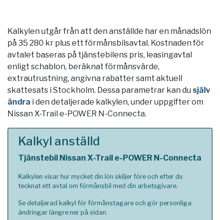
Kalkylen utgår från att den anställde har en månadslön
på 35 280 kr plus ett förmånsbilsavtal. Kostnaden för
avtalet baseras på tjänstebilens pris, leasingavtal
enligt schablon, beräknat förmånsvärde,
extrautrustning, angivna rabatter samt aktuell
skattesats i
Stockholm
. Dessa parametrar kan du
själv
ändra
i den detaljerade kalkylen, under uppgifter om
Nissan X-Trail e-POWER N-Connecta.
Kalkyl anställd
Tjänstebil Nissan X-Trail e-POWER N-Connecta
Kalkylen visar hur mycket din lön skiljer före och efter du
tecknat ett avtal om förmånsbil med din arbetsgivare.
Se detaljerad kalkyl för förmånstagare och gör personliga
ändringar längre ner på sidan.