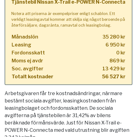
Tjänstebil Nissan X-Trail e-POWER N-Connecta
Notera att priserna är exempelpriser enligt schablon. Ett
verkligt leasingavtal kommer att skilja sig något beroende på
återförsäljare, dagsränta, ramavtal och leasingbolag.
Månadslön
35 280 kr
Leasing
6 950 kr
Fordonsskatt
0 kr
Moms ej avdr
869 kr
Soc. avgifter
13 429 kr
Totalt kostnader
56 527 kr
Arbetsgivaren får tre kostnadsändringar, närmare
bestämt sociala avgifter, leasingkostnaden från
leasingbolaget och fordonsskatten. De sociala
avgifterna på tjänstebilen är 31,42% av bilens
beräknade förmånsvärde. Just för Nissan X-Trail e-
POWER N-Connecta med vald utrustning blir avgiften