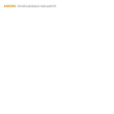
ANNONS
- förmånsvärde.se är kostnadsfritt