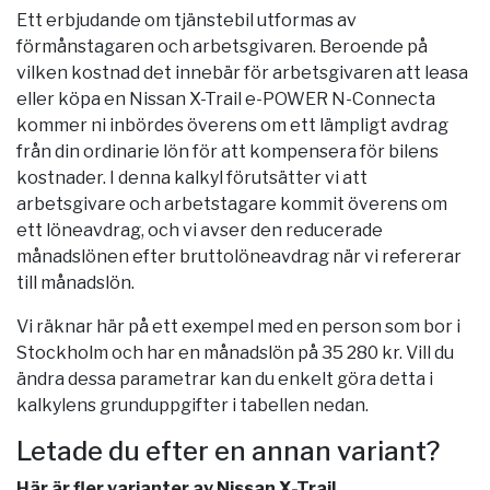
Ett erbjudande om tjänstebil utformas av
förmånstagaren och arbetsgivaren. Beroende på
vilken kostnad det innebär för arbetsgivaren att leasa
eller köpa en Nissan X-Trail e-POWER N-Connecta
kommer ni inbördes överens om ett lämpligt avdrag
från din ordinarie lön för att kompensera för bilens
kostnader. I denna kalkyl förutsätter vi att
arbetsgivare och arbetstagare kommit överens om
ett löneavdrag, och vi avser den reducerade
månadslönen efter bruttolöneavdrag när vi refererar
till månadslön.
Vi räknar här på ett exempel med en person som bor i
Stockholm
och har en månadslön på 35 280 kr. Vill du
ändra dessa parametrar kan du enkelt göra detta i
kalkylens grunduppgifter i tabellen nedan.
Letade du efter en annan variant?
Här är fler varianter av Nissan X-Trail