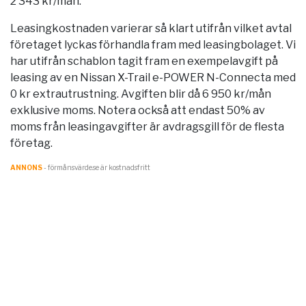
2 343 kr/mån.
Leasingkostnaden varierar så klart utifrån vilket avtal
företaget lyckas förhandla fram med leasingbolaget. Vi
har utifrån schablon tagit fram en exempelavgift på
leasing av en Nissan X-Trail e-POWER N-Connecta med
0 kr extrautrustning. Avgiften blir då 6 950 kr/mån
exklusive moms. Notera också att endast 50% av
moms från leasingavgifter är avdragsgill för de flesta
företag.
ANNONS
- förmånsvärde.se är kostnadsfritt