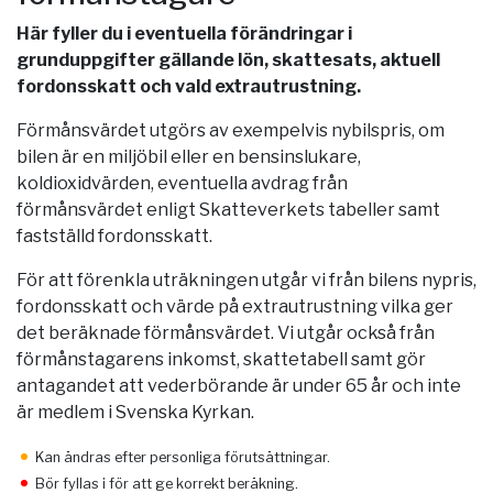
Här fyller du i eventuella förändringar i
grunduppgifter gällande lön, skattesats, aktuell
fordonsskatt och vald extrautrustning.
Förmånsvärdet utgörs av exempelvis nybilspris, om
bilen är en miljöbil eller en bensinslukare,
koldioxidvärden, eventuella avdrag från
förmånsvärdet enligt Skatteverkets tabeller samt
fastställd fordonsskatt.
För att förenkla uträkningen utgår vi från bilens nypris,
fordonsskatt och värde på extrautrustning vilka ger
det beräknade förmånsvärdet. Vi utgår också från
förmånstagarens inkomst, skattetabell samt gör
antagandet att vederbörande är under 65 år och inte
är medlem i Svenska Kyrkan.
Kan ändras efter personliga förutsättningar.
Bör fyllas i för att ge korrekt beräkning.