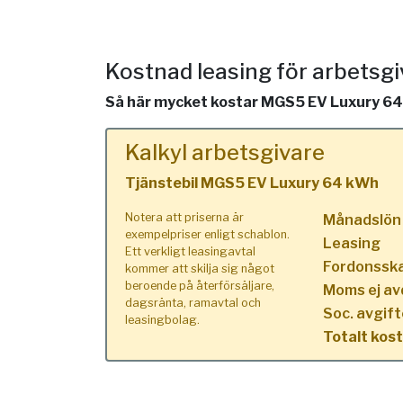
Kostnad leasing för arbetsg
Så här mycket kostar MGS5 EV Luxury 64 k
Kalkyl arbetsgivare
Tjänstebil MGS5 EV Luxury 64 kWh
Notera att priserna är
Månadslön
exempelpriser enligt schablon.
Leasing
Ett verkligt leasingavtal
Fordonssk
kommer att skilja sig något
beroende på återförsäljare,
Moms ej av
dagsränta, ramavtal och
Soc. avgift
leasingbolag.
Totalt kos