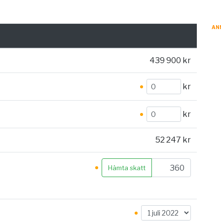
AN
439 900 kr
kr
kr
52 247 kr
Hämta skatt