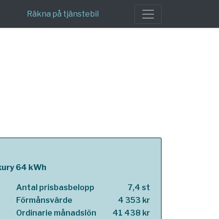
Räkna på tjänstebil
xury 64 kWh
Antal prisbasbelopp
7,4 st
Förmånsvärde
4 353 kr
Ordinarie månadslön
41 438 kr