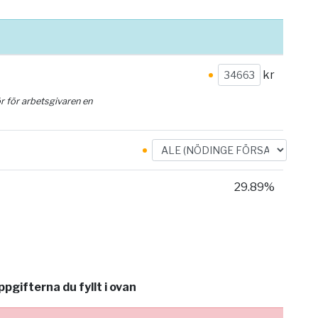
kr
ör för arbetsgivaren en
29.89%
gifterna du fyllt i ovan