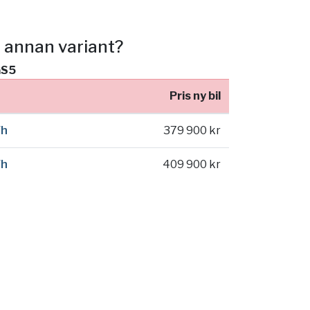
n annan variant?
GS5
Pris ny bil
Wh
379 900 kr
Wh
409 900 kr