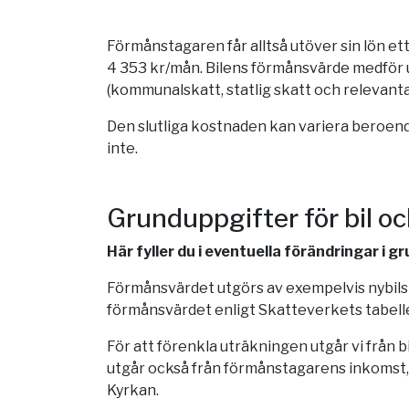
Förmånstagaren får alltså utöver sin lön e
4 353 kr/mån. Bilens förmånsvärde medför u
(kommunalskatt, statlig skatt och relevanta
Den slutliga kostnaden kan variera beroende
inte.
Grunduppgifter för bil o
Här fyller du i eventuella förändringar i 
Förmånsvärdet utgörs av exempelvis nybilspr
förmånsvärdet enligt Skatteverkets tabelle
För att förenkla uträkningen utgår vi från 
utgår också från förmånstagarens inkomst,
Kyrkan.