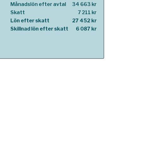
Månadslön efter avtal
34 663 kr
Skatt
7 211 kr
Lön efter skatt
27 452 kr
Skillnad lön efter skatt
6 087 kr