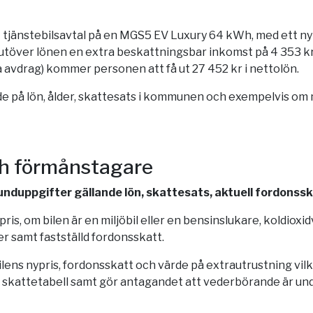
tt tjänstebilsavtal på en MGS5 EV Luxury 64 kWh, med ett n
töver lönen en extra beskattningsbar inkomst på 4 353 kr i
 avdrag) kommer personen att få ut 27 452 kr i nettolön.
 på lön, ålder, skattesats i kommunen och exempelvis om man
ch förmånstagare
grunduppgifter gällande lön, skattesats, aktuell fordonss
is, om bilen är en miljöbil eller en bensinslukare, koldioxi
r samt fastställd fordonsskatt.
bilens nypris, fordonsskatt och värde på extrautrustning vi
 skattetabell samt gör antagandet att vederbörande är und