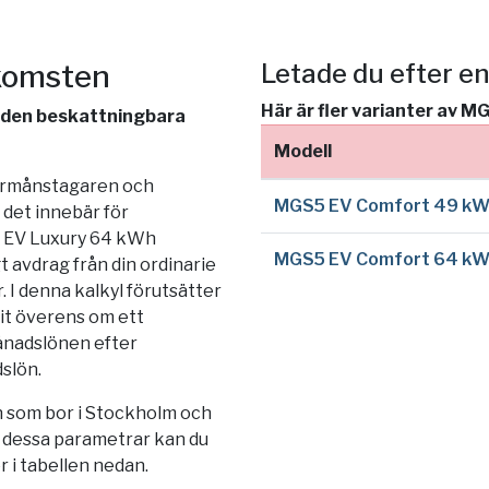
nkomsten
Letade du efter e
Här är fler varianter av M
v den beskattningbara
Modell
förmånstagaren och
MGS5 EV Comfort 49 k
det innebär för
5 EV Luxury 64 kWh
MGS5 EV Comfort 64 k
 avdrag från din ordinarie
 I denna kalkyl förutsätter
it överens om ett
ånadslönen efter
dslön.
 som bor i
Stockholm
och
a dessa parametrar kan du
r i tabellen nedan.