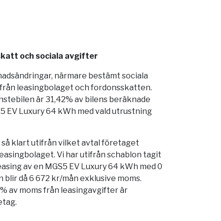
katt och sociala avgifter
nadsändringar, närmare bestämt sociala
 från leasingbolaget och fordonsskatten.
änstebilen är 31,42% av bilens beräknade
S5 EV Luxury 64 kWh med vald utrustning
å klart utifrån vilket avtal företaget
easingbolaget. Vi har utifrån schablon tagit
leasing av en MGS5 EV Luxury 64 kWh med 0
n blir då 6 672 kr/mån exklusive moms.
% av moms från leasingavgifter är
etag.