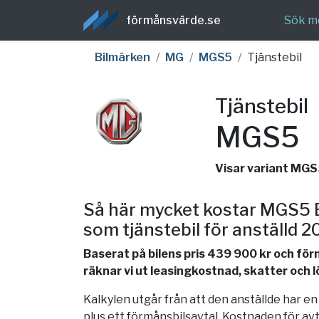
förmånsvärde.se
Sök m
Bilmärken
MG
MGS5
Tjänstebil
Tjänstebil
MGS5
Visar variant MG
Så här mycket kostar MGS5
som tjänstebil för anställd 
Baserat på bilens pris 439 900 kr och fö
räknar vi ut leasingkostnad, skatter och 
Kalkylen utgår från att den anställde har e
plus ett förmånsbilsavtal. Kostnaden för av