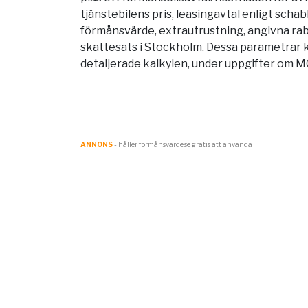
tjänstebilens pris, leasingavtal enligt scha
förmånsvärde, extrautrustning, angivna rab
skattesats i
Stockholm
. Dessa parametrar 
detaljerade kalkylen, under uppgifter om 
ANNONS
- håller förmånsvärde.se gratis att använda