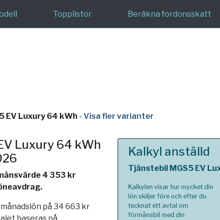
odell
Topplistor
Beräkna fordonsskatt
S5 EV Luxury 64 kWh
-
Visa fler varianter
 EV Luxury 64 kWh
Kalkyl anställd
2026
Tjänstebil MGS5 EV Lu
rmånsvärde 4 353 kr
löneavdrag.
Kalkylen visar hur mycket din
lön skiljer före och efter du
n månadslön på 34 663 kr
tecknat ett avtal om
förmånsbil med din
talet baseras på