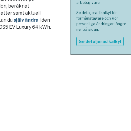
arbetsgivare.
blon, beräknat
atter samt aktuell
Se detaljerad kalkyl för
förmånstagare och gör
kan du
själv ändra
i den
personliga ändringar längre
MGS5 EV Luxury 64 kWh.
ner på sidan.
Se detaljerad kalkyl