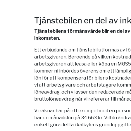
Tjänstebilen en del av i
Tjänstebilens förmånsvärde blir en del a
inkomsten.
Ett erbjudande om tjänstebil utformas av 
arbetsgivaren. Beroende på vilken kostnad 
arbetsgivaren att leasa eller köpa en MGS
kommer ni inbördes överens om ett lämpligt
lön för att kompensera för bilens kostnader.
vi att arbetsgivare och arbetstagare komm
löneavdrag, och vi avser den reducerade m
bruttolöneavdrag när vi refererar till måna
Vi räknar här på ett exempel med en person
har en månadslön på 34 663 kr. Vill du ändr
enkelt göra detta i kalkylens grunduppgifte