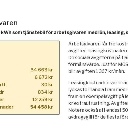
ivaren
Wh som tjänstebil för arbetsgivaren med lön, leasing, s
Arbetsgivaren får tre kost
avgifter, leasingkostnaden
De sociala avgifterna på tj
förmånsvärde. Just för MG
34 663 kr
blir avgiften 1 367 kr/mån.
6 672 kr
Leasingkostnaden varierar s
att
30 kr
lyckas förhandla fram med l
dr
834 kr
fram en exempelavgift på 
er
12 259 kr
kr extrautrustning. Avgifte
tnader
54 458 kr
Notera också att endast 50
avdragsgill för de flesta för