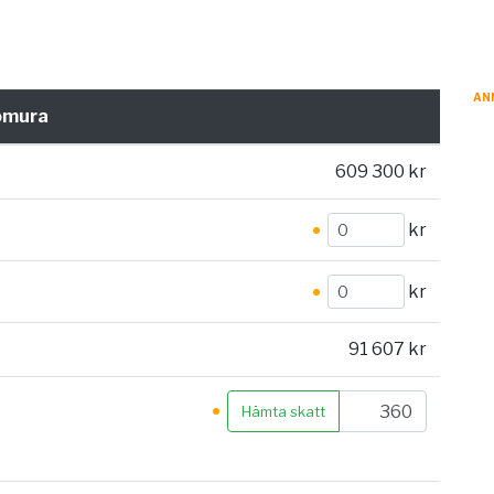
AN
omura
609 300 kr
kr
kr
91 607 kr
Hämta skatt