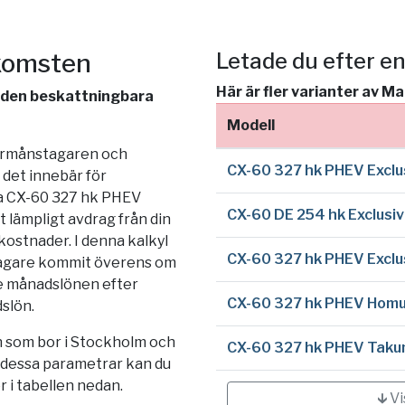
nkomsten
Letade du efter e
Här är fler varianter av 
v den beskattningbara
Modell
förmånstagaren och
CX-60 327 hk PHEV Exclus
det innebär för
da CX-60 327 hk PHEV
CX-60 DE 254 hk Exclusiv
lämpligt avdrag från din
kostnader. I denna kalkyl
CX-60 327 hk PHEV Exclus
stagare kommit överens om
de månadslönen efter
CX-60 327 hk PHEV Homur
dslön.
 som bor i
Stockholm
och
CX-60 327 hk PHEV Takum
a dessa parametrar kan du
r i tabellen nedan.
🡳 V