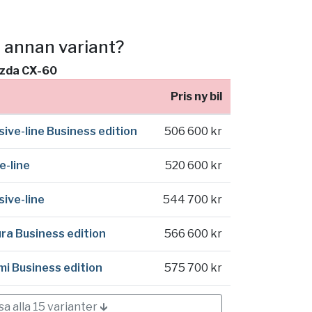
n annan variant?
Mazda CX-60
Pris ny bil
ive-line Business edition
506 600 kr
e-line
520 600 kr
ive-line
544 700 kr
a Business edition
566 600 kr
i Business edition
575 700 kr
isa alla 15 varianter 🡳