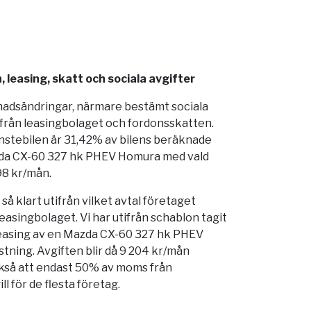
leasing, skatt och sociala avgifter
nadsändringar, närmare bestämt sociala
 från leasingbolaget och fordonsskatten.
änstebilen är 31,42% av bilens beräknade
zda CX-60 327 hk PHEV Homura med vald
98 kr/mån.
å klart utifrån vilket avtal företaget
easingbolaget. Vi har utifrån schablon tagit
leasing av en Mazda CX-60 327 hk PHEV
tning. Avgiften blir då 9 204 kr/mån
kså att endast 50% av moms från
ll för de flesta företag.