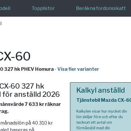
odell
Topplistor
Beräkna fordonsskatt
l
CX-60
-60 327 hk PHEV Homura
-
Visa fler varianter
 CX-60 327 hk
Kalkyl anställd
för anställd 2026
Tjänstebil Mazda CX-6
rmånsvärde 7 633 kr räknar
rag.
Kalkylen visar hur mycket din
lön skiljer före och efter du
n månadslön på 40 310 kr
tecknat ett avtal om
förmånsbil med din
talet baseras på