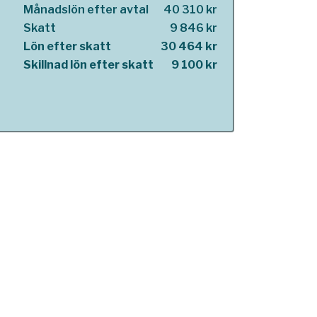
Månadslön efter avtal
40 310 kr
Skatt
9 846 kr
Lön efter skatt
30 464 kr
Skillnad lön efter skatt
9 100 kr