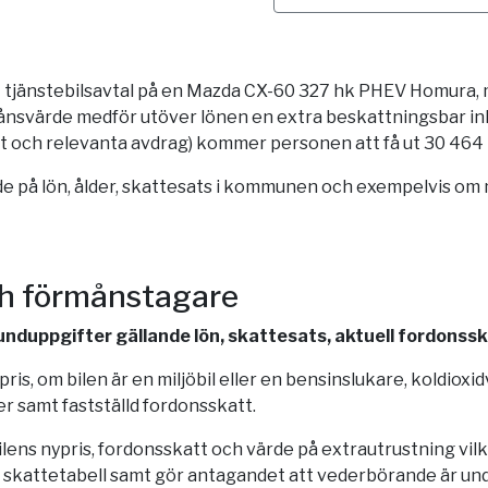
tt tjänstebilsavtal på en Mazda CX-60 327 hk PHEV Homura, 
ånsvärde medför utöver lönen en extra beskattningsbar ink
tt och relevanta avdrag) kommer personen att få ut 30 464 k
 på lön, ålder, skattesats i kommunen och exempelvis om man
ch förmånstagare
grunduppgifter gällande lön, skattesats, aktuell fordonss
is, om bilen är en miljöbil eller en bensinslukare, koldioxi
r samt fastställd fordonsskatt.
bilens nypris, fordonsskatt och värde på extrautrustning vi
 skattetabell samt gör antagandet att vederbörande är und