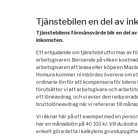
Tjänstebilen en del av i
Tjänstebilens förmånsvärde blir en del a
inkomsten.
Ett erbjudande om tjänstebil utformas av 
arbetsgivaren. Beroende på vilken kostnad 
arbetsgivaren att leasa eller köpa en Maz
Homura kommer ni inbördes överens om ett 
ordinarie lön för att kompensera för bilens 
förutsätter vi att arbetsgivare och arbet
ett löneavdrag, och vi avser den reducera
bruttolöneavdrag när vi refererar till måna
Vi räknar här på ett exempel med en person
har en månadslön på 40 310 kr. Vill du ändr
enkelt göra detta i kalkylens grunduppgifte