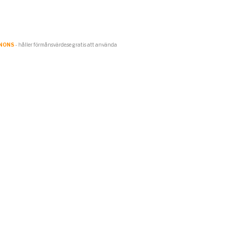
NONS
- håller förmånsvärde.se gratis att använda