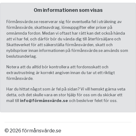
Om informationen som visas
Förmånsvärde.se reserverar sig för eventuella fel i uträkning av
förmånsvärde, skatteavdrag, löneuppgifter eller priser på
omnämnda fordon. Medan vi oftast har rätt kan det också hända
att vi har fel, och därför bör du vända dig till återförsäljare och
Skatteverket för att säkerställa förmånsvärden, skatt och
nybilspriser innan informationen på förmånsvärde.se används som
beslutsunderlag.
Notera att du alltid bör kontrollera att fordonsskatt och
extrautrustning är korrekt angiven innan du tar ut ett riktigt
förmånsvärde.
Har du hittat något som är fel på sidan? Vi vill hemskt gärna veta
detta, och det skulle vara en stor hjälp för oss om du skickar ett
mail till
info@förmånsvärde.se
och beskriver felet för oss.
© 2026 förmånsvärde.se