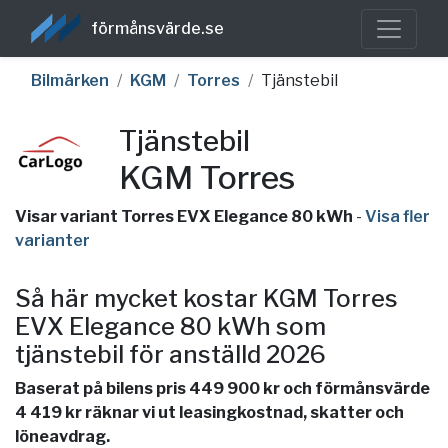
förmånsvärde.se
Bilmärken
KGM
Torres
Tjänstebil
Tjänstebil
KGM Torres
Visar variant Torres EVX Elegance 80 kWh
-
Visa fler
varianter
Så här mycket kostar KGM Torres
EVX Elegance 80 kWh som
tjänstebil för anställd 2026
Baserat på bilens pris 449 900 kr och förmånsvärde
4 419 kr räknar vi ut leasingkostnad, skatter och
löneavdrag.