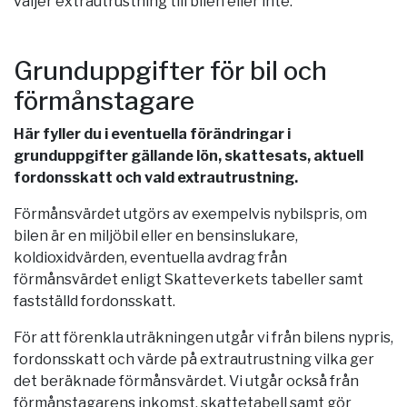
väljer extrautrustning till bilen eller inte.
Grunduppgifter för bil och
förmånstagare
Här fyller du i eventuella förändringar i
grunduppgifter gällande lön, skattesats, aktuell
fordonsskatt och vald extrautrustning.
Förmånsvärdet utgörs av exempelvis nybilspris, om
bilen är en miljöbil eller en bensinslukare,
koldioxidvärden, eventuella avdrag från
förmånsvärdet enligt Skatteverkets tabeller samt
fastställd fordonsskatt.
För att förenkla uträkningen utgår vi från bilens nypris,
fordonsskatt och värde på extrautrustning vilka ger
det beräknade förmånsvärdet. Vi utgår också från
förmånstagarens inkomst, skattetabell samt gör