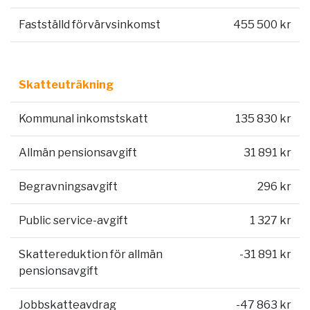
Fastställd förvärvsinkomst
455 500 kr
Skatteuträkning
Kommunal inkomstskatt
135 830 kr
Allmän pensionsavgift
31 891 kr
Begravningsavgift
296 kr
Public service-avgift
1 327 kr
Skattereduktion för allmän
-31 891 kr
pensionsavgift
Jobbskatteavdrag
-47 863 kr