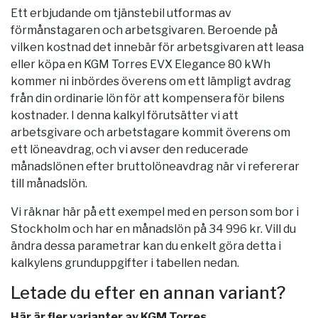
Ett erbjudande om tjänstebil utformas av
förmånstagaren och arbetsgivaren. Beroende på
vilken kostnad det innebär för arbetsgivaren att leasa
eller köpa en KGM Torres EVX Elegance 80 kWh
kommer ni inbördes överens om ett lämpligt avdrag
från din ordinarie lön för att kompensera för bilens
kostnader. I denna kalkyl förutsätter vi att
arbetsgivare och arbetstagare kommit överens om
ett löneavdrag, och vi avser den reducerade
månadslönen efter bruttolöneavdrag när vi refererar
till månadslön.
Vi räknar här på ett exempel med en person som bor i
Stockholm
och har en månadslön på 34 996 kr. Vill du
ändra dessa parametrar kan du enkelt göra detta i
kalkylens grunduppgifter i tabellen nedan.
Letade du efter en annan variant?
Här är fler varianter av KGM Torres