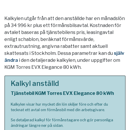
Kalkylen utgår från att den anställde har en månadslön
på 34 996 kr plus ett förmånsbilsavtal. Kostnaden för
avtalet baseras på tjänstebilens pris, leasingavtal
enligt schablon, beräknat förmånsvärde,
extrautrustning, angivna rabatter samt aktuell
skattesats i
Stockholm
. Dessa parametrar kan du
själv
ändra
i den detaljerade kalkylen, under uppgifter om
KGM Torres EVX Elegance 80 kWh.
Kalkyl anställd
Tjänstebil KGM Torres EVX Elegance 80 kWh
Kalkylen visar hur mycket din lön skiljer före och efter du
tecknat ett avtal om förmånsbil med din arbetsgivare.
Se detaljerad kalkyl för förmånstagare och gör personliga
ändringar längre ner på sidan.