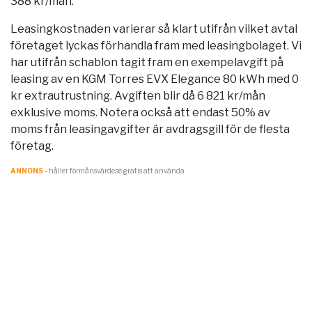
388 kr/mån.
Leasingkostnaden varierar så klart utifrån vilket avtal
företaget lyckas förhandla fram med leasingbolaget. Vi
har utifrån schablon tagit fram en exempelavgift på
leasing av en KGM Torres EVX Elegance 80 kWh med 0
kr extrautrustning. Avgiften blir då 6 821 kr/mån
exklusive moms. Notera också att endast 50% av
moms från leasingavgifter är avdragsgill för de flesta
företag.
ANNONS
- håller förmånsvärde.se gratis att använda