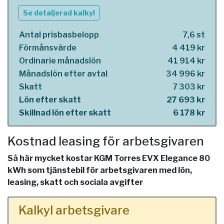
Se detaljerad kalkyl
Antal prisbasbelopp
7,6 st
Förmånsvärde
4 419 kr
Ordinarie månadslön
41 914 kr
Månadslön efter avtal
34 996 kr
Skatt
7 303 kr
Lön efter skatt
27 693 kr
Skillnad lön efter skatt
6 178 kr
Kostnad leasing för arbetsgivaren
Så här mycket kostar KGM Torres EVX Elegance 80
kWh som tjänstebil för arbetsgivaren med lön,
leasing, skatt och sociala avgifter
Kalkyl arbetsgivare