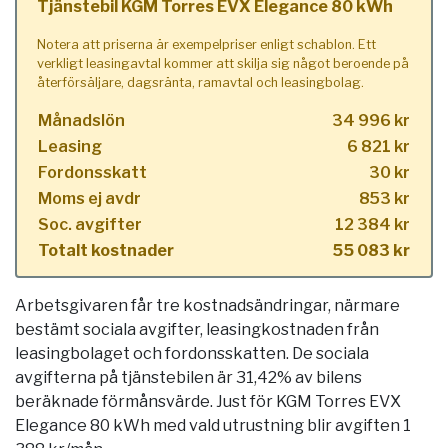
Tjänstebil KGM Torres EVX Elegance 80 kWh
Notera att priserna är exempelpriser enligt schablon. Ett
verkligt leasingavtal kommer att skilja sig något beroende på
återförsäljare, dagsränta, ramavtal och leasingbolag.
Månadslön
34 996 kr
Leasing
6 821 kr
Fordonsskatt
30 kr
Moms ej avdr
853 kr
Soc. avgifter
12 384 kr
Totalt kostnader
55 083 kr
Arbetsgivaren får tre kostnadsändringar, närmare
bestämt sociala avgifter, leasingkostnaden från
leasingbolaget och fordonsskatten. De sociala
avgifterna på tjänstebilen är 31,42% av bilens
beräknade förmånsvärde. Just för KGM Torres EVX
Elegance 80 kWh med vald utrustning blir avgiften 1