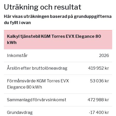
Uträkning och resultat
Här visas uträkningen baserad på grunduppgifterna
du fyllt i ovan
Kalkyl tjänstebil KGM Torres EVX Elegance 80
kWh
Inkomstår
2026
Årslön efter bruttolöneavdrag
419 952 kr
Förmånsvärde KGM Torres EVX
53 036 kr
Elegance 80 kWh
Sammanlagd förvärvsinkomst
472 988 kr
Grundavdrag
-17 400 kr