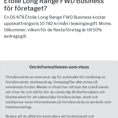
Étoile Long Range FWD Business
för företaget?
En DS N°8 Étoile Long Range FWD Business kostar
uppskattningsvis 10 782 kr/mån i leasingavgift. Moms
tillkommer, vilken för de flesta företag är till 50%
avdragsgill.
Om informationen som visas
Förmånsvärde.se reserverar sig för eventuella fel i uträkning av
förmånsvärde, skatteavdrag, löneuppgifter eller priser på
omnämnda fordon. Medan vi oftast har rätt kan det också hända
att vi har fel, och därför bör du vända dig till återförsäljare och
Skatteverket för att säkerställa förmånsvärden, skatt och
nybilspriser innan informationen på förmånsvärde.se används som
beslutsunderlag.
Notera att du alltid bör kontrollera att fordonsskatt och