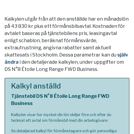
Kalkylen utgår från att den anställde har en månadslön
på 43 830 kr plus ett förmånsbilsavtal. Kostnaden för
avtalet baseras på tjänstebilens pris, leasingavtal
enligt schablon, beräknat förmånsvärde,
extrautrustning, angivna rabatter samt aktuell
skattesats i
Stockholm
. Dessa parametrar kan du
själv
ändra
i den detaljerade kalkylen, under uppgifter om
DS N°8 Étoile Long Range FWD Business.
Kalkyl anställd
Tjänstebil DS N°8 Étoile Long Range FWD
Business
Kalkylen visar hur mycket din lön skiljer före och efter du
tecknat ett avtal om förmånsbil med din arbetsgivare.
Se detaljerad kalkyl för förmånstagare och gör personliga