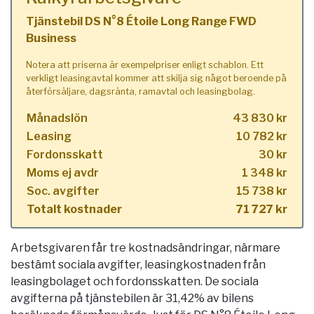
Tjänstebil DS N°8 Étoile Long Range FWD
Business
Notera att priserna är exempelpriser enligt schablon. Ett
verkligt leasingavtal kommer att skilja sig något beroende på
återförsäljare, dagsränta, ramavtal och leasingbolag.
Månadslön
43 830 kr
Leasing
10 782 kr
Fordonsskatt
30 kr
Moms ej avdr
1 348 kr
Soc. avgifter
15 738 kr
Totalt kostnader
71 727 kr
Arbetsgivaren får tre kostnadsändringar, närmare
bestämt sociala avgifter, leasingkostnaden från
leasingbolaget och fordonsskatten. De sociala
avgifterna på tjänstebilen är 31,42% av bilens