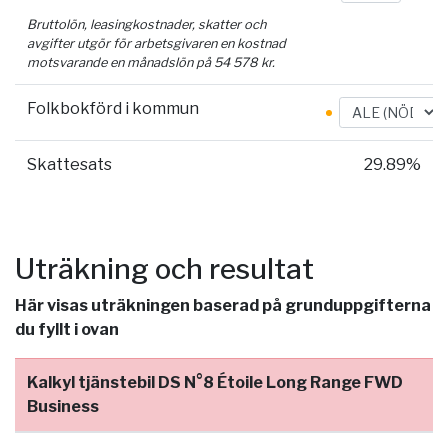
Bruttolön, leasingkostnader, skatter och
avgifter utgör för arbetsgivaren en kostnad
motsvarande en månadslön på
54 578
kr.
Folkbokförd i kommun
Skattesats
29.89%
Uträkning och resultat
Här visas uträkningen baserad på grunduppgifterna
du fyllt i ovan
Kalkyl tjänstebil DS N°8 Étoile Long Range FWD
Business