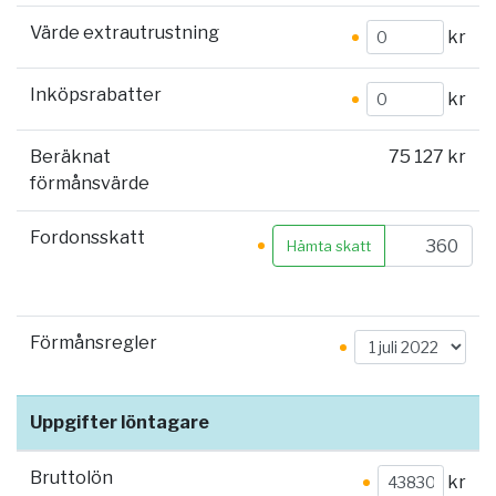
Värde extrautrustning
kr
Inköpsrabatter
kr
Beräknat
75 127 kr
förmånsvärde
Fordonsskatt
Hämta skatt
Förmånsregler
Uppgifter löntagare
Bruttolön
kr