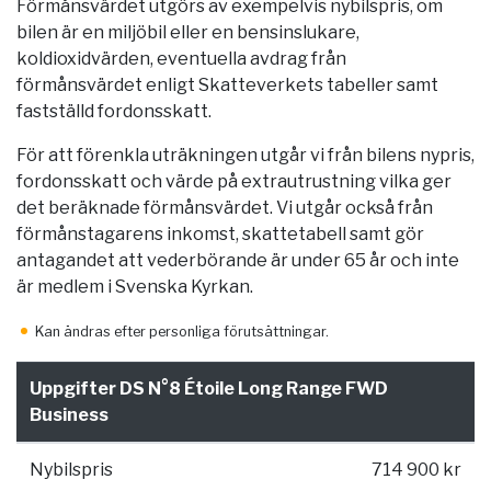
Förmånsvärdet utgörs av exempelvis nybilspris, om
bilen är en miljöbil eller en bensinslukare,
koldioxidvärden, eventuella avdrag från
förmånsvärdet enligt Skatteverkets tabeller samt
fastställd fordonsskatt.
För att förenkla uträkningen utgår vi från bilens nypris,
fordonsskatt och värde på extrautrustning vilka ger
det beräknade förmånsvärdet. Vi utgår också från
förmånstagarens inkomst, skattetabell samt gör
antagandet att vederbörande är under 65 år och inte
är medlem i Svenska Kyrkan.
Kan ändras efter personliga förutsättningar.
Uppgifter DS N°8 Étoile Long Range FWD
Business
Nybilspris
714 900 kr