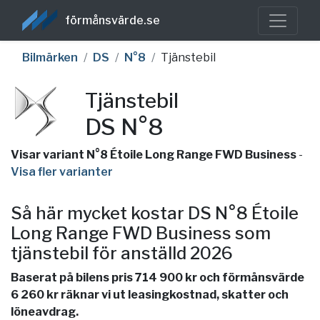
förmånsvärde.se
Bilmärken
DS
N°8
Tjänstebil
Tjänstebil
DS N°8
Visar variant N°8 Étoile Long Range FWD Business
-
Visa fler varianter
Så här mycket kostar DS N°8 Étoile
Long Range FWD Business som
tjänstebil för anställd 2026
Baserat på bilens pris 714 900 kr och förmånsvärde
6 260 kr räknar vi ut leasingkostnad, skatter och
löneavdrag.