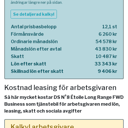
ändringar längre ner på sidan.
Se detaljerad kalkyl
Antal prisbasbelopp
12,1 st
Förmånsvärde
6 260 kr
Ordinarie månadslön
54 578 kr
Månadslön efter avtal
43 830 kr
Skatt
10 487 kr
Lön efter skatt
33 343 kr
Skillnad lön efter skatt
9 406 kr
Kostnad leasing för arbetsgivaren
Så här mycket kostar DS N°8 Étoile Long Range FWD
Business som tjänstebil för arbetsgivaren med lön,
leasing, skatt och sociala avgifter
Kalkyl arbetsgivare