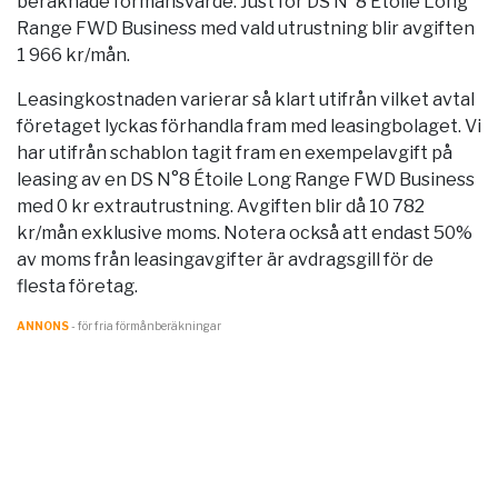
beräknade förmånsvärde. Just för DS N°8 Étoile Long
Range FWD Business med vald utrustning blir avgiften
1 966 kr/mån.
Leasingkostnaden varierar så klart utifrån vilket avtal
företaget lyckas förhandla fram med leasingbolaget. Vi
har utifrån schablon tagit fram en exempelavgift på
leasing av en DS N°8 Étoile Long Range FWD Business
med 0 kr extrautrustning. Avgiften blir då 10 782
kr/mån exklusive moms. Notera också att endast 50%
av moms från leasingavgifter är avdragsgill för de
flesta företag.
ANNONS
- för fria förmånberäkningar