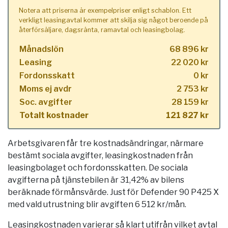
Notera att priserna är exempelpriser enligt schablon. Ett
verkligt leasingavtal kommer att skilja sig något beroende på
återförsäljare, dagsränta, ramavtal och leasingbolag.
Månadslön
68 896 kr
Leasing
22 020 kr
Fordonsskatt
0 kr
Moms ej avdr
2 753 kr
Soc. avgifter
28 159 kr
Totalt kostnader
121 827 kr
Arbetsgivaren får tre kostnadsändringar, närmare
bestämt sociala avgifter, leasingkostnaden från
leasingbolaget och fordonsskatten. De sociala
avgifterna på tjänstebilen är 31,42% av bilens
beräknade förmånsvärde. Just för Defender 90 P425 X
med vald utrustning blir avgiften 6 512 kr/mån.
Leasingkostnaden varierar så klart utifrån vilket avtal