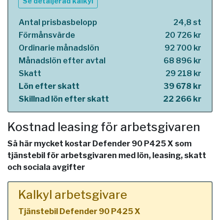
Se detaljerad kalkyl
Antal prisbasbelopp
24,8 st
Förmånsvärde
20 726 kr
Ordinarie månadslön
92 700 kr
Månadslön efter avtal
68 896 kr
Skatt
29 218 kr
Lön efter skatt
39 678 kr
Skillnad lön efter skatt
22 266 kr
Kostnad leasing för arbetsgivaren
Så här mycket kostar Defender 90 P425 X som
tjänstebil för arbetsgivaren med lön, leasing, skatt
och sociala avgifter
Kalkyl arbetsgivare
Tjänstebil Defender 90 P425 X