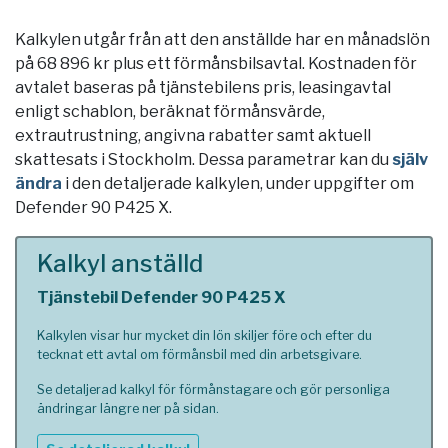
Kalkylen utgår från att den anställde har en månadslön
på 68 896 kr plus ett förmånsbilsavtal. Kostnaden för
avtalet baseras på tjänstebilens pris, leasingavtal
enligt schablon, beräknat förmånsvärde,
extrautrustning, angivna rabatter samt aktuell
skattesats i
Stockholm
. Dessa parametrar kan du
själv
ändra
i den detaljerade kalkylen, under uppgifter om
Defender 90 P425 X.
Kalkyl anställd
Tjänstebil Defender 90 P425 X
Kalkylen visar hur mycket din lön skiljer före och efter du
tecknat ett avtal om förmånsbil med din arbetsgivare.
Se detaljerad kalkyl för förmånstagare och gör personliga
ändringar längre ner på sidan.