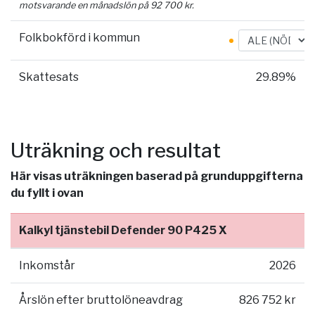
motsvarande en månadslön på
92 700
kr.
Folkbokförd i kommun
Skattesats
29.89%
Uträkning och resultat
Här visas uträkningen baserad på grunduppgifterna
du fyllt i ovan
Kalkyl tjänstebil Defender 90 P425 X
Inkomstår
2026
Årslön efter bruttolöneavdrag
826 752 kr