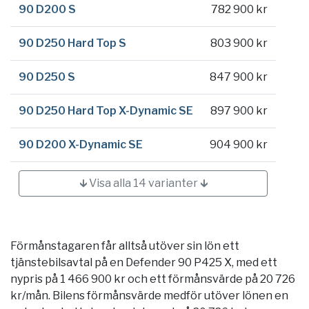
90 D200 S
782 900 kr
90 D250 Hard Top S
803 900 kr
90 D250 S
847 900 kr
90 D250 Hard Top X-Dynamic SE
897 900 kr
90 D200 X-Dynamic SE
904 900 kr
🡳 Visa alla 14 varianter 🡳
Förmånstagaren får alltså utöver sin lön ett
tjänstebilsavtal på en Defender 90 P425 X, med ett
nypris på 1 466 900 kr och ett förmånsvärde på 20 726
kr/mån. Bilens förmånsvärde medför utöver lönen en