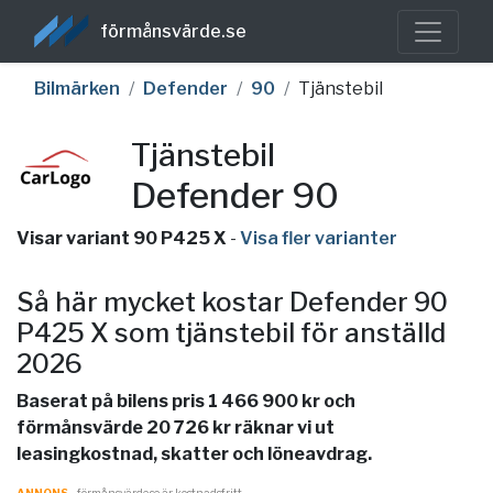
förmånsvärde.se
Bilmärken
Defender
90
Tjänstebil
Tjänstebil
Defender 90
Visar variant 90 P425 X
-
Visa fler varianter
Så här mycket kostar Defender 90
P425 X som tjänstebil för anställd
2026
Baserat på bilens pris 1 466 900 kr och
förmånsvärde 20 726 kr räknar vi ut
leasingkostnad, skatter och löneavdrag.