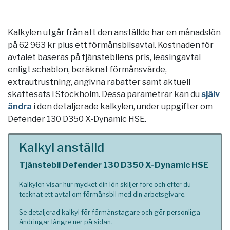
Kalkylen utgår från att den anställde har en månadslön
på 62 963 kr plus ett förmånsbilsavtal. Kostnaden för
avtalet baseras på tjänstebilens pris, leasingavtal
enligt schablon, beräknat förmånsvärde,
extrautrustning, angivna rabatter samt aktuell
skattesats i
Stockholm
. Dessa parametrar kan du
själv
ändra
i den detaljerade kalkylen, under uppgifter om
Defender 130 D350 X-Dynamic HSE.
Kalkyl anställd
Tjänstebil Defender 130 D350 X-Dynamic HSE
Kalkylen visar hur mycket din lön skiljer före och efter du
tecknat ett avtal om förmånsbil med din arbetsgivare.
Se detaljerad kalkyl för förmånstagare och gör personliga
ändringar längre ner på sidan.