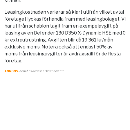
kr/mån.
Leasingkostnaden varierar så klart utifrån vilket avtal
företaget lyckas förhandla fram med leasingbolaget. Vi
har utifrån schablon tagit fram en exempelavgift på
leasing av en Defender 130 D350 X-Dynamic HSE med 0
kr extrautrustning. Avgiften blir då 19 361 kr/mån
exklusive moms. Notera också att endast 50% av
moms från leasingavgifter är avdragsgill för de flesta
företag.
ANNONS
- förmånsvärde.se är kostnadsfritt