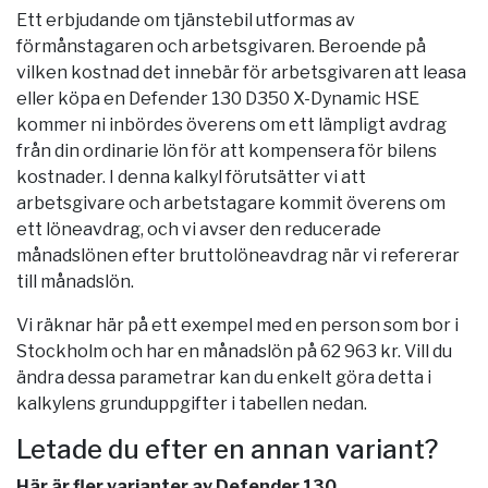
Ett erbjudande om tjänstebil utformas av
förmånstagaren och arbetsgivaren. Beroende på
vilken kostnad det innebär för arbetsgivaren att leasa
eller köpa en Defender 130 D350 X-Dynamic HSE
kommer ni inbördes överens om ett lämpligt avdrag
från din ordinarie lön för att kompensera för bilens
kostnader. I denna kalkyl förutsätter vi att
arbetsgivare och arbetstagare kommit överens om
ett löneavdrag, och vi avser den reducerade
månadslönen efter bruttolöneavdrag när vi refererar
till månadslön.
Vi räknar här på ett exempel med en person som bor i
Stockholm
och har en månadslön på 62 963 kr. Vill du
ändra dessa parametrar kan du enkelt göra detta i
kalkylens grunduppgifter i tabellen nedan.
Letade du efter en annan variant?
Här är fler varianter av Defender 130