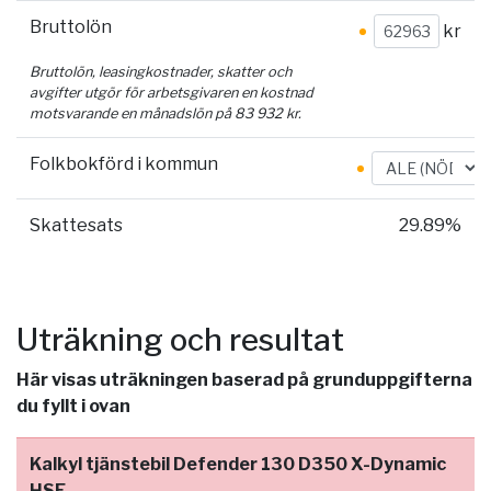
Bruttolön
kr
Bruttolön, leasingkostnader, skatter och
avgifter utgör för arbetsgivaren en kostnad
motsvarande en månadslön på
83 932
kr.
Folkbokförd i kommun
Skattesats
29.89%
Uträkning och resultat
Här visas uträkningen baserad på grunduppgifterna
du fyllt i ovan
Kalkyl tjänstebil Defender 130 D350 X-Dynamic
HSE