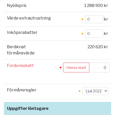
Nybilspris
1 288 900 kr
Värde extrautrustning
kr
Inköpsrabatter
kr
Beräknat
220 620 kr
förmånsvärde
Fordonsskatt
Hämta skatt
Förmånsregler
Uppgifter löntagare