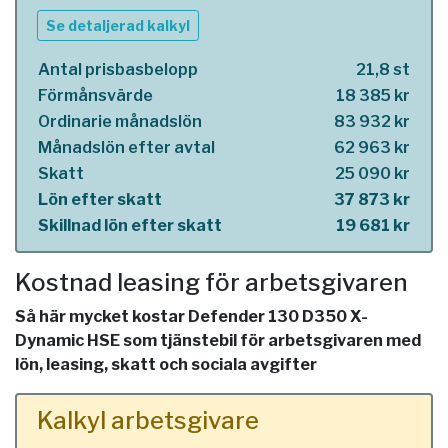
Se detaljerad kalkyl
Antal prisbasbelopp
21,8 st
Förmånsvärde
18 385 kr
Ordinarie månadslön
83 932 kr
Månadslön efter avtal
62 963 kr
Skatt
25 090 kr
Lön efter skatt
37 873 kr
Skillnad lön efter skatt
19 681 kr
Kostnad leasing för arbetsgivaren
Så här mycket kostar Defender 130 D350 X-
Dynamic HSE som tjänstebil för arbetsgivaren med
lön, leasing, skatt och sociala avgifter
Kalkyl arbetsgivare