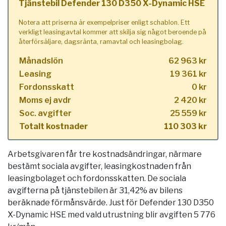
Tjänstebil Defender 130 D350 X-Dynamic HSE
Notera att priserna är exempelpriser enligt schablon. Ett
verkligt leasingavtal kommer att skilja sig något beroende på
återförsäljare, dagsränta, ramavtal och leasingbolag.
Månadslön
62 963 kr
Leasing
19 361 kr
Fordonsskatt
0 kr
Moms ej avdr
2 420 kr
Soc. avgifter
25 559 kr
Totalt kostnader
110 303 kr
Arbetsgivaren får tre kostnadsändringar, närmare
bestämt sociala avgifter, leasingkostnaden från
leasingbolaget och fordonsskatten. De sociala
avgifterna på tjänstebilen är 31,42% av bilens
beräknade förmånsvärde. Just för Defender 130 D350
X-Dynamic HSE med vald utrustning blir avgiften 5 776