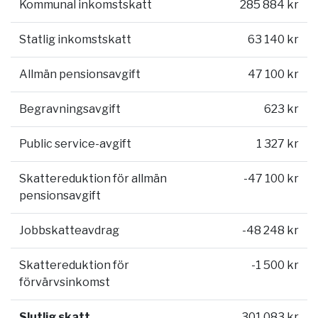
Kommunal inkomstskatt
285 884 kr
Statlig inkomstskatt
63 140 kr
Allmän pensionsavgift
47 100 kr
Begravningsavgift
623 kr
Public service-avgift
1 327 kr
Skattereduktion för allmän
-47 100 kr
pensionsavgift
Jobbskatteavdrag
-48 248 kr
Skattereduktion för
-1 500 kr
förvärvsinkomst
Slutlig skatt
301 083 kr