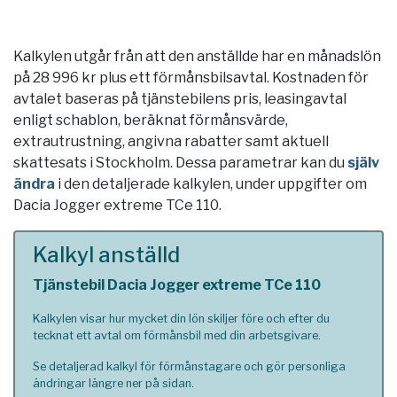
Kalkylen utgår från att den anställde har en månadslön
på 28 996 kr plus ett förmånsbilsavtal. Kostnaden för
avtalet baseras på tjänstebilens pris, leasingavtal
enligt schablon, beräknat förmånsvärde,
extrautrustning, angivna rabatter samt aktuell
skattesats i
Stockholm
. Dessa parametrar kan du
själv
ändra
i den detaljerade kalkylen, under uppgifter om
Dacia Jogger extreme TCe 110.
Kalkyl anställd
Tjänstebil Dacia Jogger extreme TCe 110
Kalkylen visar hur mycket din lön skiljer före och efter du
tecknat ett avtal om förmånsbil med din arbetsgivare.
Se detaljerad kalkyl för förmånstagare och gör personliga
ändringar längre ner på sidan.