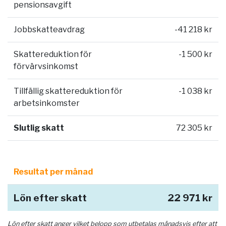
pensionsavgift
Jobbskatteavdrag
-41 218 kr
Skattereduktion för
-1 500 kr
förvärvsinkomst
Tillfällig skattereduktion för
-1 038 kr
arbetsinkomster
Slutlig skatt
72 305 kr
Resultat per månad
Lön efter skatt
22 971 kr
Lön efter skatt anger vilket belopp som utbetalas månadsvis efter att