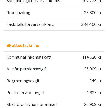
Sammanlagd förvärvsinkomst
407 723 kr
Grundavdrag
-23 300 kr
Fastställd förvärvsinkomst
384 400 kr
Skatteuträkning
Kommunal inkomstskatt
114 628 kr
Allmän pensionsavgift
26 909 kr
Begravningsavgift
249 kr
Public service-avgift
1 327 kr
Skattereduktion för allmän
-26 909 kr