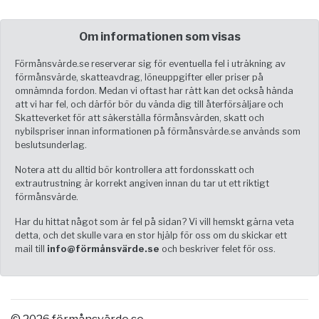
Om informationen som visas
Förmånsvärde.se reserverar sig för eventuella fel i uträkning av
förmånsvärde, skatteavdrag, löneuppgifter eller priser på
omnämnda fordon. Medan vi oftast har rätt kan det också hända
att vi har fel, och därför bör du vända dig till återförsäljare och
Skatteverket för att säkerställa förmånsvärden, skatt och
nybilspriser innan informationen på förmånsvärde.se används som
beslutsunderlag.
Notera att du alltid bör kontrollera att fordonsskatt och
extrautrustning är korrekt angiven innan du tar ut ett riktigt
förmånsvärde.
Har du hittat något som är fel på sidan? Vi vill hemskt gärna veta
detta, och det skulle vara en stor hjälp för oss om du skickar ett
mail till
info@förmånsvärde.se
och beskriver felet för oss.