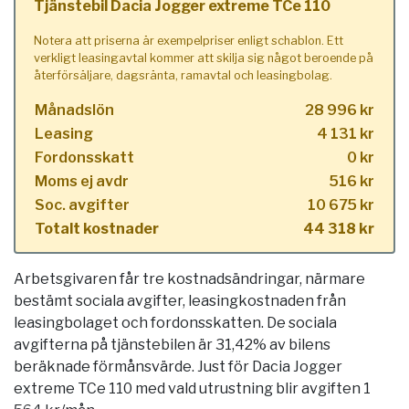
Tjänstebil Dacia Jogger extreme TCe 110
Notera att priserna är exempelpriser enligt schablon. Ett
verkligt leasingavtal kommer att skilja sig något beroende på
återförsäljare, dagsränta, ramavtal och leasingbolag.
Månadslön
28 996 kr
Leasing
4 131 kr
Fordonsskatt
0 kr
Moms ej avdr
516 kr
Soc. avgifter
10 675 kr
Totalt kostnader
44 318 kr
Arbetsgivaren får tre kostnadsändringar, närmare
bestämt sociala avgifter, leasingkostnaden från
leasingbolaget och fordonsskatten. De sociala
avgifterna på tjänstebilen är 31,42% av bilens
beräknade förmånsvärde. Just för Dacia Jogger
extreme TCe 110 med vald utrustning blir avgiften 1