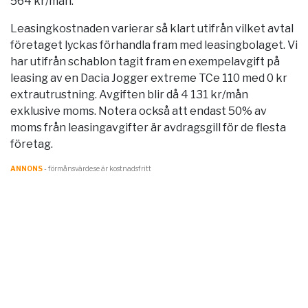
564 kr/mån.
Leasingkostnaden varierar så klart utifrån vilket avtal
företaget lyckas förhandla fram med leasingbolaget. Vi
har utifrån schablon tagit fram en exempelavgift på
leasing av en Dacia Jogger extreme TCe 110 med 0 kr
extrautrustning. Avgiften blir då 4 131 kr/mån
exklusive moms. Notera också att endast 50% av
moms från leasingavgifter är avdragsgill för de flesta
företag.
ANNONS
- förmånsvärde.se är kostnadsfritt