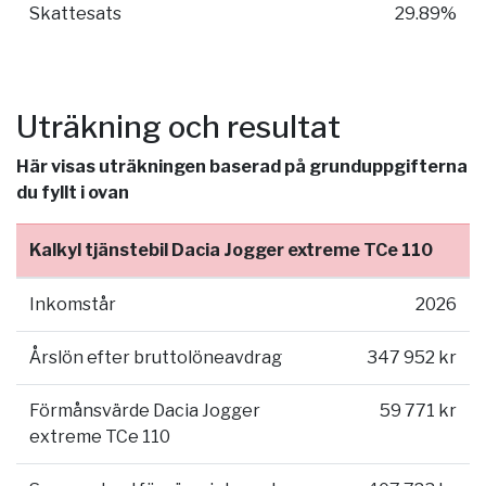
Skattesats
29.89%
Uträkning och resultat
Här visas uträkningen baserad på grunduppgifterna
du fyllt i ovan
Kalkyl tjänstebil Dacia Jogger extreme TCe 110
Inkomstår
2026
Årslön efter bruttolöneavdrag
347 952 kr
Förmånsvärde Dacia Jogger
59 771 kr
extreme TCe 110