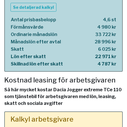
Se detaljerad kalkyl
Antal prisbasbelopp
4,6 st
Förmånsvärde
4 980 kr
Ordinarie månadslön
33 722 kr
Månadslön efter avtal
28 996 kr
Skatt
6 025 kr
Lön efter skatt
22 971 kr
Skillnad lön efter skatt
4 787 kr
Kostnad leasing för arbetsgivaren
Så här mycket kostar Dacia Jogger extreme TCe 110
som tjänstebil för arbetsgivaren med lön, leasing,
skatt och sociala avgifter
Kalkyl arbetsgivare