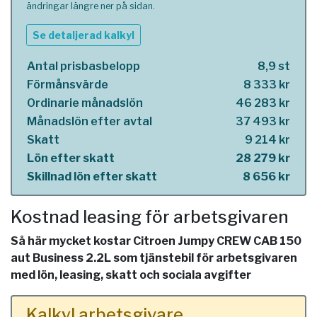
ändringar längre ner på sidan.
Se detaljerad kalkyl
Antal prisbasbelopp
8,9 st
Förmånsvärde
8 333 kr
Ordinarie månadslön
46 283 kr
Månadslön efter avtal
37 493 kr
Skatt
9 214 kr
Lön efter skatt
28 279 kr
Skillnad lön efter skatt
8 656 kr
Kostnad leasing för arbetsgivaren
Så här mycket kostar Citroen Jumpy CREW CAB 150
aut Business 2.2L som tjänstebil för arbetsgivaren
med lön, leasing, skatt och sociala avgifter
Kalkyl arbetsgivare