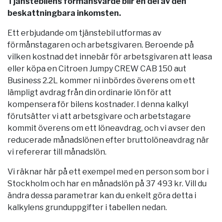
Tjänstebilens förmånsvärde blir en del av den
beskattningbara inkomsten.
Ett erbjudande om tjänstebil utformas av
förmånstagaren och arbetsgivaren. Beroende på
vilken kostnad det innebär för arbetsgivaren att leasa
eller köpa en Citroen Jumpy CREW CAB 150 aut
Business 2.2L kommer ni inbördes överens om ett
lämpligt avdrag från din ordinarie lön för att
kompensera för bilens kostnader. I denna kalkyl
förutsätter vi att arbetsgivare och arbetstagare
kommit överens om ett löneavdrag, och vi avser den
reducerade månadslönen efter bruttolöneavdrag när
vi refererar till månadslön.
Vi räknar här på ett exempel med en person som bor i
Stockholm
och har en månadslön på 37 493 kr. Vill du
ändra dessa parametrar kan du enkelt göra detta i
kalkylens grunduppgifter i tabellen nedan.