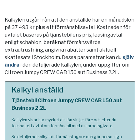
Kalkylen utgår från att den anställde har en månadslön
på 37 493 kr plus ett förmånsbilsavtal. Kostnaden för
avtalet baseras på tjänstebilens pris, leasingavtal
enligt schablon, beräknat förmånsvärde,
extrautrustning, angivna rabatter samt aktuell
skattesats i
Stockholm
. Dessa parametrar kan du
själv
ändra
i den detaljerade kalkylen, under uppgifter om
Citroen Jumpy CREW CAB 150 aut Business 2.2L.
Kalkyl anställd
Tjänstebil Citroen Jumpy CREW CAB 150 aut
Business 2.2L
Kalkylen visar hur mycket din lön skiljer före och efter du
tecknat ett avtal om förmånsbil med din arbetsgivare.
Se detaljerad kalkyl för förmånstagare och gör personliga