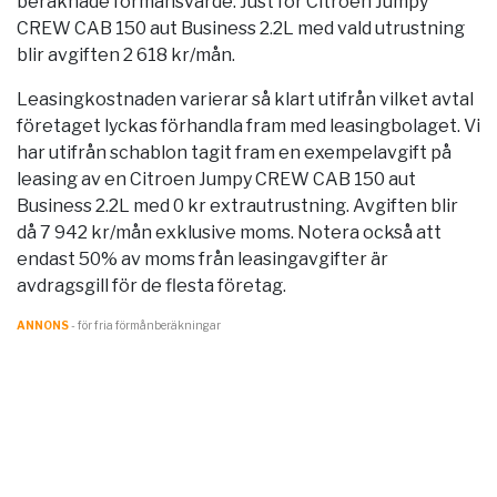
beräknade förmånsvärde. Just för Citroen Jumpy
CREW CAB 150 aut Business 2.2L med vald utrustning
blir avgiften 2 618 kr/mån.
Leasingkostnaden varierar så klart utifrån vilket avtal
företaget lyckas förhandla fram med leasingbolaget. Vi
har utifrån schablon tagit fram en exempelavgift på
leasing av en Citroen Jumpy CREW CAB 150 aut
Business 2.2L med 0 kr extrautrustning. Avgiften blir
då 7 942 kr/mån exklusive moms. Notera också att
endast 50% av moms från leasingavgifter är
avdragsgill för de flesta företag.
ANNONS
- för fria förmånberäkningar