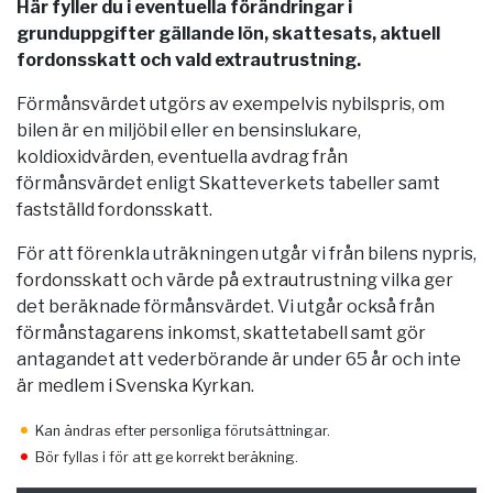
Här fyller du i eventuella förändringar i
grunduppgifter gällande lön, skattesats, aktuell
fordonsskatt och vald extrautrustning.
Förmånsvärdet utgörs av exempelvis nybilspris, om
bilen är en miljöbil eller en bensinslukare,
koldioxidvärden, eventuella avdrag från
förmånsvärdet enligt Skatteverkets tabeller samt
fastställd fordonsskatt.
För att förenkla uträkningen utgår vi från bilens nypris,
fordonsskatt och värde på extrautrustning vilka ger
det beräknade förmånsvärdet. Vi utgår också från
förmånstagarens inkomst, skattetabell samt gör
antagandet att vederbörande är under 65 år och inte
är medlem i Svenska Kyrkan.
Kan ändras efter personliga förutsättningar.
Bör fyllas i för att ge korrekt beräkning.