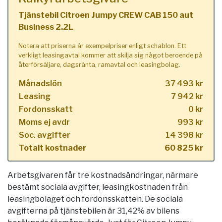
Tjänstebil Citroen Jumpy CREW CAB 150 aut
Business 2.2L
Notera att priserna är exempelpriser enligt schablon. Ett
verkligt leasingavtal kommer att skilja sig något beroende på
återförsäljare, dagsränta, ramavtal och leasingbolag.
Månadslön
37 493 kr
Leasing
7 942 kr
Fordonsskatt
0 kr
Moms ej avdr
993 kr
Soc. avgifter
14 398 kr
Totalt kostnader
60 825 kr
Arbetsgivaren får tre kostnadsändringar, närmare
bestämt sociala avgifter, leasingkostnaden från
leasingbolaget och fordonsskatten. De sociala
avgifterna på tjänstebilen är 31,42% av bilens